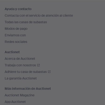
Navegación
Ayuda y contacto
en
Contacta con el servicio de atención al cliente
el
Todas las casas de subastas
pie
Modos de pago
de
Enviamos con
página
Redes sociales
Auctionet
Acerca de Auctionet
Trabaja con nosotros
Adhiere tu casa de subastas
La garantía Auctionet
Más información de Auctionet
Auctionet Magazine
App Auctionet