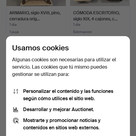
ARMARIO, siglo XVIII, pino,
CÓMODA ESCRITORIO,
cerradura orig…
siglo XIX, 4 cajones, c…
1 día
1 día
1 puja
Estimación
32 USD
158 USD
Usamos cookies
Algunas cookies son necesarias para utilizar el
servicio. Las cookies que tú mismo puedes
gestionar se utilizan para:
Personalizar el contenido y las funciones
según cómo utilices el sitio web.
Desarrollar y mejorar Auctionet.
DIVISOR DE ESPACIO/
CONSOLA DE PARED,
Mostrarte y promocionar noticias y
ASIENTO, 2 piezas, Göt…
estilo barroco, siglo XX…
1 día
2 días
contenidos en sitios web externos.
Estimación
1 puja