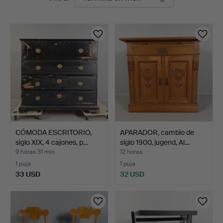
en
curso
CÓMODA ESCRITORIO,
APARADOR, cambio de
siglo XIX, 4 cajones, p…
siglo 1900, jugend, Al…
9 horas 31 min
12 horas
1 puja
1 puja
33 USD
32 USD