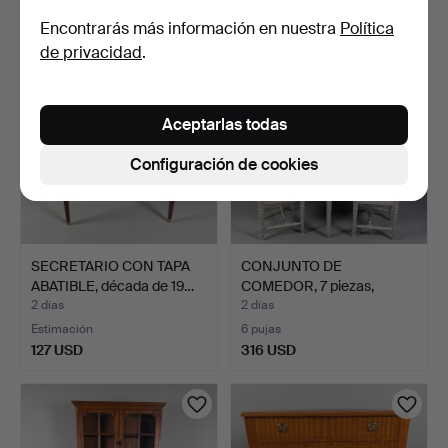
211 USD
32 USD
Encontrarás más información en nuestra
Política
de privacidad
.
Aceptarlas todas
Configuración de cookies
SECRETARIO CON TAPA
CONJUNTO DE
ABATIBLE, década de 19…
COMEDOR, 7 piezas,
finales del…
2 días
2 días
Estimación
6 pujas
127 USD
316 USD