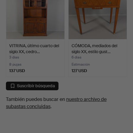
VITRINA, último cuarto del
CÓMODA, mediados del
siglo XX, cedro…
siglo XX, estilo gust…
3 días
6 días
8 pujas
Estimación
137 USD
127 USD
Suscribir búsqueda
También puedes buscar en
nuestro archivo de
subastas concluidas
.