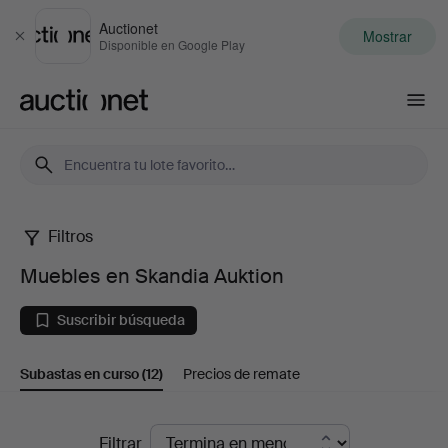
Auctionet
Mostrar
Cerrar
Disponible en Google Play
Auctionet.com
Filtros
Muebles
Muebles en Skandia Auktion
en
Suscribir búsqueda
Skandia
Subastas en curso
(12)
Precios de remate
Auktion
Subastas
Filtrar