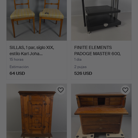
SILLAS, 1 par, siglo XIX,
FINITE ELEMENTS
estilo Karl Joha…
PADOGE MASTER 600,
Mueble …
15 horas
1 día
Estimación
2 pujas
64 USD
526 USD