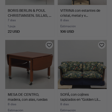
BORIS BERLIN & POUL
VITRINA con estantes de
CHRISTIANSEN. SILLAS, …
cristal, metal y v…
7 días
8 días
1 puja
Estimación
22 USD
106 USD
MESA DE CENTRO,
SOFÁ, con cojines
madera, con alas, ruedas
tapizados en "Golden Lil…
y…
8 días
8 días
Estimación
Estimación