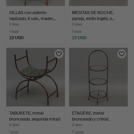
SILLAS con asiento
MESITAS DE NOCHE,
tapizado, 6 uds., mader…
pareja, estilo inglés, s…
2 días
2 días
1 puja
1 puja
22 USD
22 USD
TABURETE, metal
ÉTAGÈRE, metal
bronceado, segunda mitad
bronceado y cristal,
d…
segund…
2 días
2 días
1 puja
7 pujas