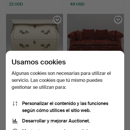
22 USD
48 USD
Usamos cookies
Algunas cookies son necesarias para utilizar el
CÓMODA, estilo rococó,
SOFÁ, modelo Chesterfield,
servicio. Las cookies que tú mismo puedes
Rydén Möbler, Nybro…
Inglaterra, sig…
gestionar se utilizan para:
2 días
2 días
1 puja
Estimación
22 USD
211 USD
Personalizar el contenido y las funciones
según cómo utilices el sitio web.
Desarrollar y mejorar Auctionet.