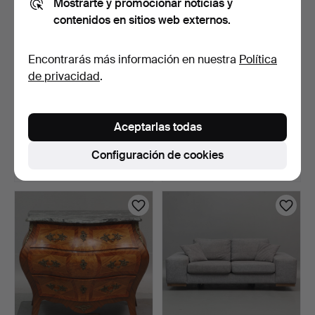
Mostrarte y promocionar noticias y
contenidos en sitios web externos.
Encontrarás más información en nuestra
Política
de privacidad
.
PEDESTAL, metal
SILLAS, 6 uds., sillas de
bronceado y cristal, segun…
respaldo de list…
Aceptarlas todas
2 días
3 días
1 puja
Estimación
Configuración de cookies
22 USD
106 USD