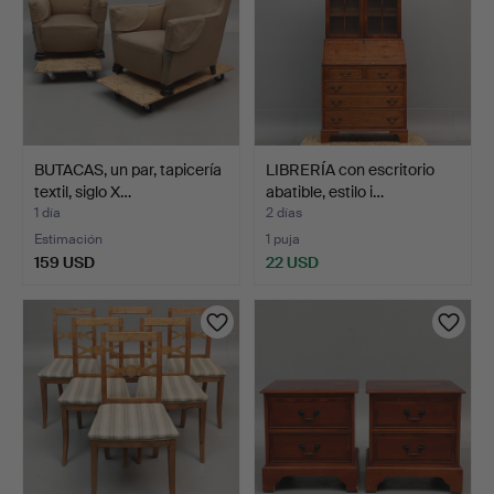
BUTACAS, un par, tapicería
LIBRERÍA con escritorio
textil, siglo X…
abatible, estilo i…
1 día
2 días
Estimación
1 puja
159 USD
22 USD