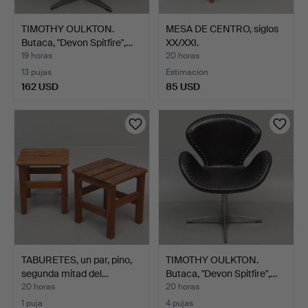
TIMOTHY OULKTON.
MESA DE CENTRO, siglos
Butaca, "Devon Spitfire",…
XX/XXI.
19 horas
20 horas
13 pujas
Estimación
162 USD
85 USD
TABURETES, un par, pino,
TIMOTHY OULKTON.
segunda mitad del…
Butaca, "Devon Spitfire",…
20 horas
20 horas
1 puja
4 pujas