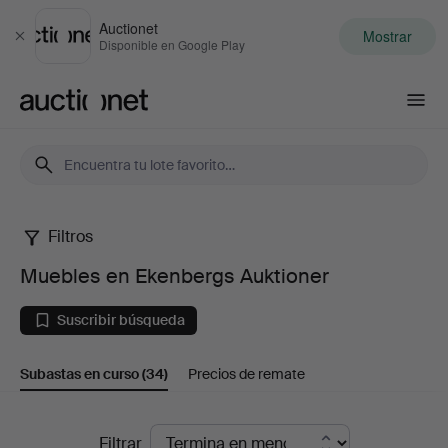
Auctionet
Mostrar
Cerrar
Disponible en Google Play
Auctionet.com
Filtros
Muebles
Muebles en Ekenbergs Auktioner
en
Suscribir búsqueda
Ekenbergs
Subastas en curso
(34)
Precios de remate
Auktioner
Subastas
Filtrar