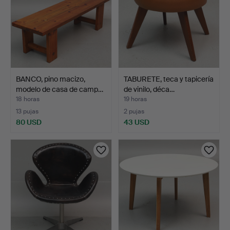
BANCO, pino macizo,
TABURETE, teca y tapicería
modelo de casa de camp…
de vinilo, déca…
18 horas
19 horas
13 pujas
2 pujas
80 USD
43 USD