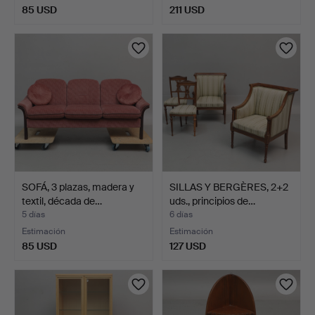
85 USD
211 USD
SOFÁ, 3 plazas, madera y
SILLAS Y BERGÈRES, 2+2
textil, década de…
uds., principios de…
5 días
6 días
Estimación
Estimación
85 USD
127 USD