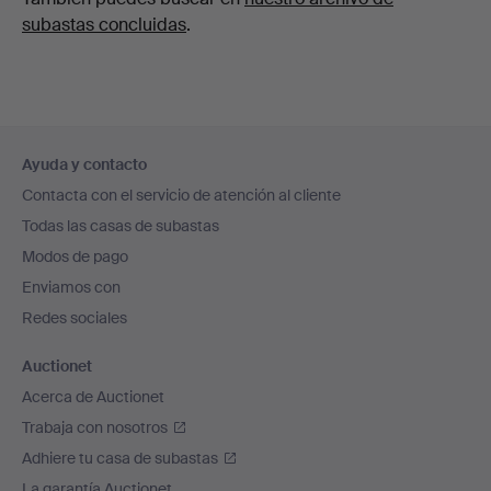
subastas concluidas
.
Navegación
Ayuda y contacto
en
Contacta con el servicio de atención al cliente
el
Todas las casas de subastas
pie
Modos de pago
de
Enviamos con
página
Redes sociales
Auctionet
Acerca de Auctionet
Trabaja con nosotros
Adhiere tu casa de subastas
La garantía Auctionet