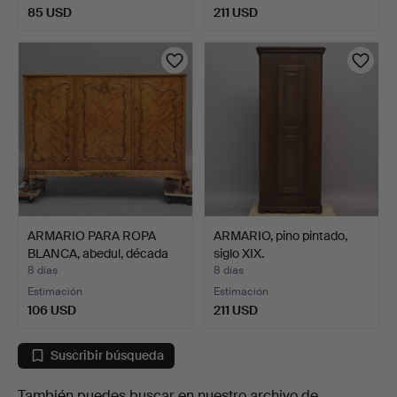
85 USD
211 USD
ARMARIO PARA ROPA
ARMARIO, pino pintado,
BLANCA, abedul, década
siglo XIX.
d…
8 días
8 días
Estimación
Estimación
106 USD
211 USD
Suscribir búsqueda
También puedes buscar en
nuestro archivo de