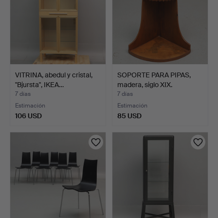
VITRINA, abedul y cristal,
SOPORTE PARA PIPAS,
"Bjursta", IKEA…
madera, siglo XIX.
7 días
7 días
Estimación
Estimación
106 USD
85 USD