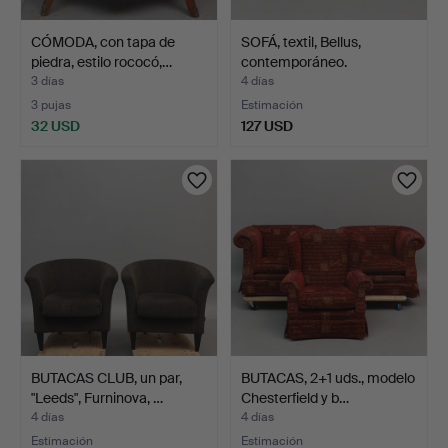
CÓMODA, con tapa de
SOFÁ, textil, Bellus,
piedra, estilo rococó,…
contemporáneo.
3 días
4 días
3 pujas
Estimación
32 USD
127 USD
BUTACAS CLUB, un par,
BUTACAS, 2+1 uds., modelo
"Leeds", Furninova, …
Chesterfield y b…
4 días
4 días
Estimación
Estimación