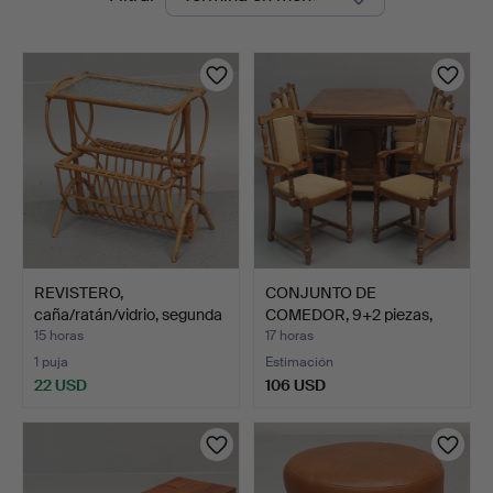
en
curso
REVISTERO,
CONJUNTO DE
caña/ratán/vidrio, segunda
COMEDOR, 9+2 piezas,
mita…
roble, se…
15 horas
17 horas
1 puja
Estimación
22 USD
106 USD