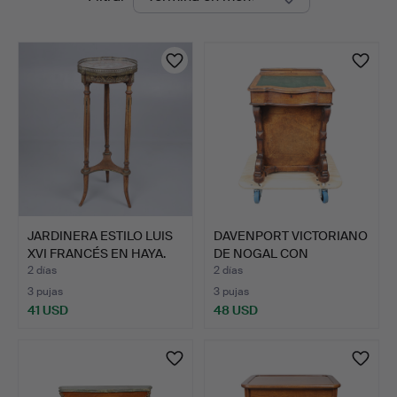
en
curso
JARDINERA ESTILO LUIS
DAVENPORT VICTORIANO
XVI FRANCÉS EN HAYA.
DE NOGAL CON
INCRUSTA…
2 días
2 días
3 pujas
3 pujas
41 USD
48 USD