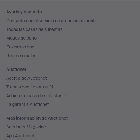
Navegación
Ayuda y contacto
en
Contacta con el servicio de atención al cliente
el
Todas las casas de subastas
pie
Modos de pago
de
Enviamos con
página
Redes sociales
Auctionet
Acerca de Auctionet
Trabaja con nosotros
Adhiere tu casa de subastas
La garantía Auctionet
Más información de Auctionet
Auctionet Magazine
App Auctionet