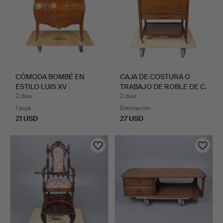
CÓMODA BOMBÉ EN
CAJA DE COSTURA O
ESTILO LUIS XV
TRABAJO DE ROBLE DE C.
ENCHAPADA E…
A…
2 días
2 días
1 puja
Estimación
21 USD
27 USD