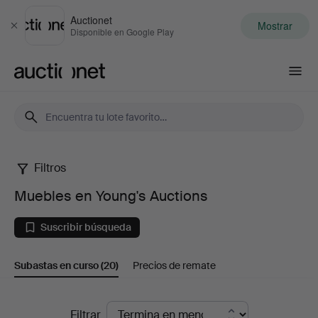
Auctionet
Mostrar
Cerrar
Disponible en Google Play
Auctionet.com
Filtros
Muebles
Muebles en Young's Auctions
en
Suscribir búsqueda
Young's
Subastas en curso
(20)
Precios de remate
Auctions
Subastas
Filtrar