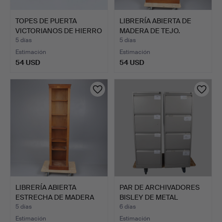
TOPES DE PUERTA
LIBRERÍA ABIERTA DE
VICTORIANOS DE HIERRO
MADERA DE TEJO.
FUND…
5 días
5 días
Estimación
Estimación
54 USD
54 USD
LIBRERÍA ABIERTA
PAR DE ARCHIVADORES
ESTRECHA DE MADERA
BISLEY DE METAL
DE TEJ…
PINTAD…
5 días
6 días
Estimación
Estimación