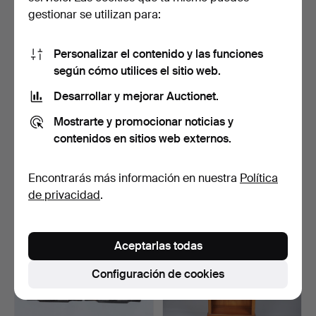
gestionar se utilizan para:
Personalizar el contenido y las funciones
según cómo utilices el sitio web.
Desarrollar y mejorar Auctionet.
GRAN CUBETA/CALDERA
VITRINA CIRCULAR ART
Mostrarte y promocionar noticias y
VICTORIANA DE COBRE
DÉCO EN NOGAL.
RE…
5 días
5 días
contenidos en sitios web externos.
Estimación
Estimación
203 USD
135 USD
Encontrarás más información en nuestra
Política
de privacidad
.
Aceptarlas todas
Configuración de cookies