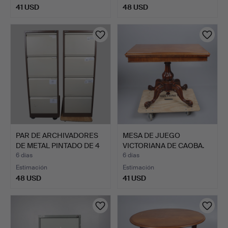
41 USD
48 USD
PAR DE ARCHIVADORES
MESA DE JUEGO
DE METAL PINTADO DE 4
VICTORIANA DE CAOBA.
…
6 días
6 días
Estimación
Estimación
48 USD
41 USD