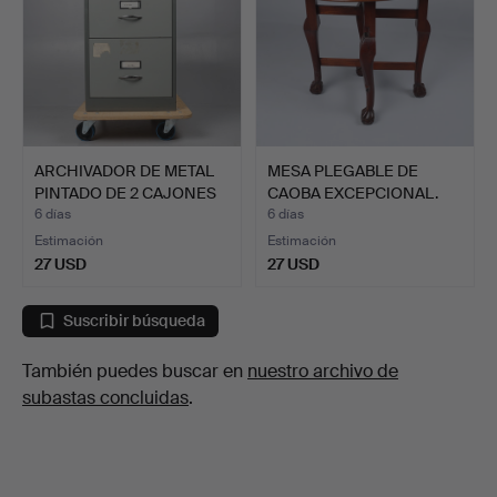
ARCHIVADOR DE METAL
MESA PLEGABLE DE
PINTADO DE 2 CAJONES
CAOBA EXCEPCIONAL.
B…
6 días
6 días
Estimación
Estimación
27 USD
27 USD
Suscribir búsqueda
También puedes buscar en
nuestro archivo de
subastas concluidas
.