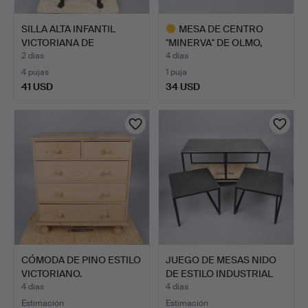
SILLA ALTA INFANTIL
MESA DE CENTRO
VICTORIANA DE
"MINERVA" DE OLMO,
PALOSANT…
ERCOL WI…
2 días
4 días
4 pujas
1 puja
41 USD
34 USD
Lote
seleccionado
CÓMODA DE PINO ESTILO
JUEGO DE MESAS NIDO
VICTORIANO.
DE ESTILO INDUSTRIAL
C…
4 días
4 días
Estimación
Estimación