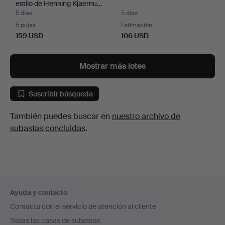
estilo de Henning Kjaernu…
5 días
5 días
5 pujas
Estimación
159 USD
106 USD
Mostrar más lotes
Suscribir búsqueda
También puedes buscar en
nuestro archivo de
subastas concluidas
.
Navegación
Ayuda y contacto
en
Contacta con el servicio de atención al cliente
el
Todas las casas de subastas