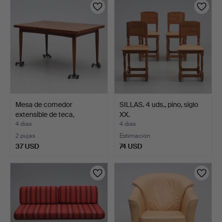
Mesa de comedor
SILLAS. 4 uds., pino, siglo
extensible de teca,
XX.
segund…
4 días
4 días
2 pujas
Estimación
37 USD
74 USD