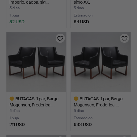
imperio, caoba, sig…
siglo XX.
5 días
5 días
1 puja
Estimación
32 USD
64 USD
BUTACAS. 1 par, Børge
BUTACAS. 1 par, Børge
Mogensen, Frederica …
Mogensen, Frederica …
5 días
5 días
1 puja
Estimación
211 USD
633 USD
Lote
Lote