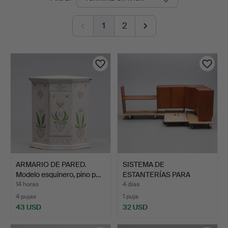
en
Jönköping
1
2
curso
ARMARIO DE PARED.
SISTEMA DE
Modelo esquinero, pino p…
ESTANTERÍAS PARA
ESQUINA. Teca,…
14 horas
4 días
4 pujas
1 puja
43 USD
32 USD