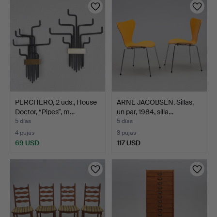
PERCHERO, 2 uds., House
ARNE JACOBSEN. Sillas,
Doctor, “Pipes”, m…
un par, 1984, silla…
5 días
5 días
4 pujas
3 pujas
69 USD
117 USD