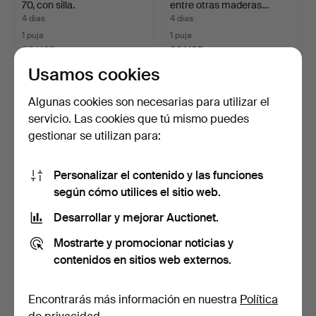
70, con silla.
entre otras maderas…
4 días
4 días
1 puja
1 puja
32 USD
32 USD
Usamos cookies
Algunas cookies son necesarias para utilizar el
servicio. Las cookies que tú mismo puedes
gestionar se utilizan para:
Personalizar el contenido y las funciones
según cómo utilices el sitio web.
Desarrollar y mejorar Auctionet.
APARADOR con puertas
MESA con tablero de
correderas, teca, seg…
mármol, y silla pintad…
Mostrarte y promocionar noticias y
4 días
4 días
contenidos en sitios web externos.
1 puja
Estimación
32 USD
254 USD
Encontrarás más información en nuestra
Política