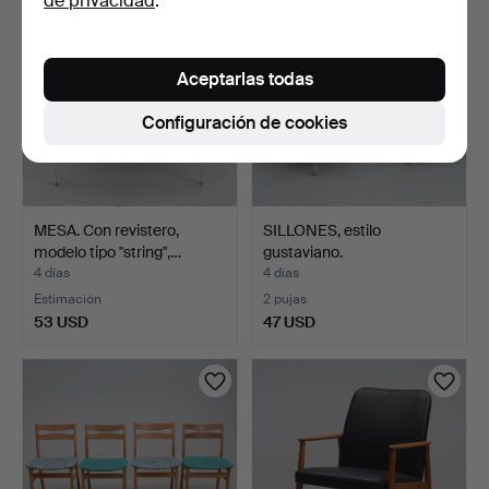
de privacidad
.
Aceptarlas todas
Configuración de cookies
MESA. Con revistero,
SILLONES, estilo
modelo tipo "string",…
gustaviano.
4 días
4 días
Estimación
2 pujas
53 USD
47 USD