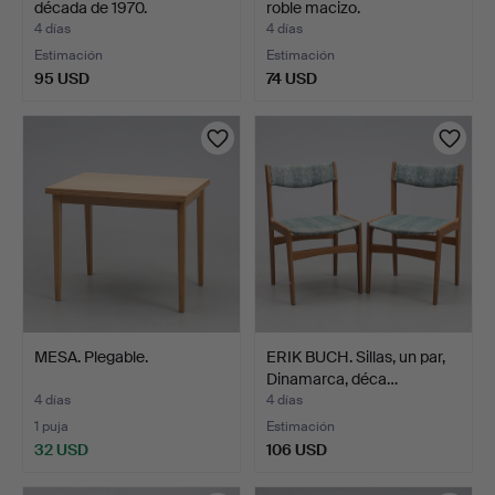
década de 1970.
roble macizo.
4 días
4 días
Estimación
Estimación
95 USD
74 USD
MESA. Plegable.
ERIK BUCH. Sillas, un par,
Dinamarca, déca…
4 días
4 días
1 puja
Estimación
32 USD
106 USD