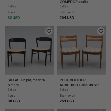
COMEDOR, estilo
gustaviano, me…
4 días
5 días
1 puja
Estimación
32 USD
264 USD
SILLAS. Un par, madera
POUL VOLTHER.
pintada.
ATRIBUIDO. Sillas, un par,
r…
5 días
5 días
1 puja
Estimación
38 USD
264 USD