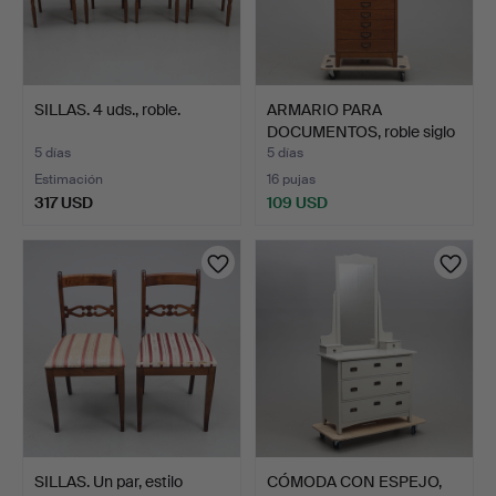
SILLAS. 4 uds., roble.
ARMARIO PARA
DOCUMENTOS, roble siglo
XX.
5 días
5 días
Estimación
16 pujas
317 USD
109 USD
SILLAS. Un par, estilo
CÓMODA CON ESPEJO,