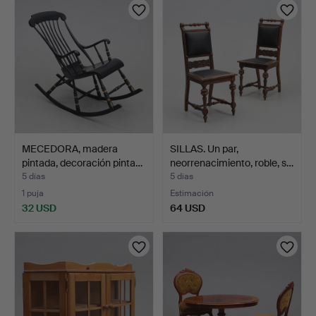
seleccionado
seleccionado
MECEDORA, madera
SILLAS. Un par,
pintada, decoración pinta…
neorrenacimiento, roble, s…
5 días
5 días
1 puja
Estimación
32 USD
64 USD