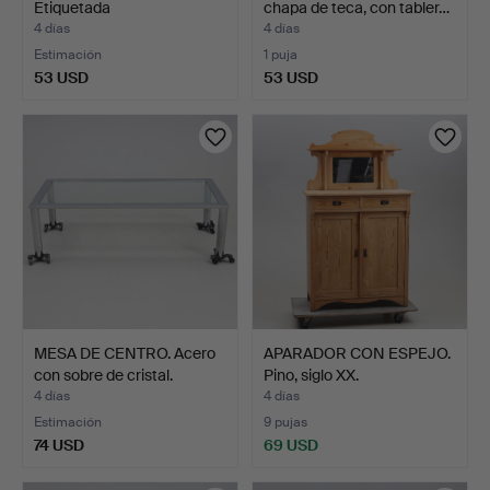
Etiquetada
chapa de teca, con tabler…
"Furnituremaker…
4 días
4 días
Estimación
1 puja
53 USD
53 USD
MESA DE CENTRO. Acero
APARADOR CON ESPEJO.
con sobre de cristal.
Pino, siglo XX.
4 días
4 días
Estimación
9 pujas
74 USD
69 USD