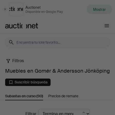
Auctionet
Mostrar
Cerrar
Disponible en Google Play
Auctionet.com
Filtros
Muebles
Muebles en Gomér & Andersson Jönköping
en
Suscribir búsqueda
Gomér
Subastas en curso
(90)
Precios de remate
&
Andersson
Subastas
Filtrar