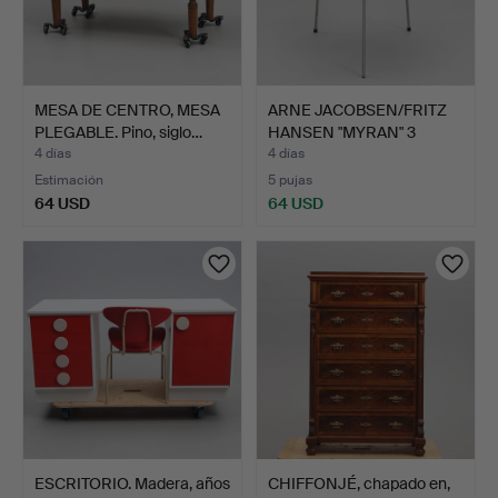
MESA DE CENTRO, MESA
ARNE JACOBSEN/FRITZ
PLEGABLE. Pino, siglo…
HANSEN "MYRAN" 3
PATAS…
4 días
4 días
Estimación
5 pujas
64 USD
64 USD
ESCRITORIO. Madera, años
CHIFFONJÉ, chapado en,