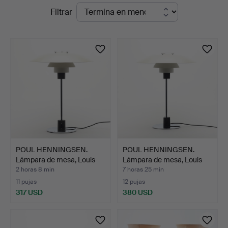
Subastas
Filtrar
Auktionskammare
en
curso
POUL HENNINGSEN.
POUL HENNINGSEN.
Lámpara de mesa, Louis
Lámpara de mesa, Louis
Po…
Po…
2 horas 8 min
7 horas 25 min
11 pujas
12 pujas
317 USD
380 USD