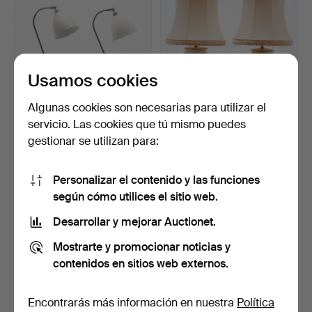
Usamos cookies
Algunas cookies son necesarias para utilizar el
servicio. Las cookies que tú mismo puedes
LÁMPARAS DE MESA, un
LÁMPARAS DE MESA, un
gestionar se utilizan para:
par, ”BL 2”, Robert D…
par, Royal Copenhagen…
1 día
1 día
22 pujas
18 pujas
Personalizar el contenido y las funciones
254 USD
138 USD
según cómo utilices el sitio web.
Desarrollar y mejorar Auctionet.
Mostrarte y promocionar noticias y
contenidos en sitios web externos.
Encontrarás más información en nuestra
Política