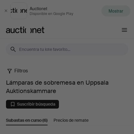
Auctionet
Mostrar
Cerrar
Disponible en Google Play
Auctionet.com
Filtros
Lámparas
Lámparas de sobremesa en Uppsala
de
Auktionskammare
sobremesa
Suscribir búsqueda
en
Subastas en curso
(6)
Precios de remate
Uppsala