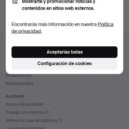
Mostrarte y promocionar noticias y
subastas concluidas
.
contenidos en sitios web externos.
Encontrarás más información en nuestra
Política
de privacidad
.
Navegación
Ayuda y contacto
en
Contacta con el servicio de atención al cliente
Aceptarlas todas
el
Todas las casas de subastas
pie
Configuración de cookies
Modos de pago
de
Enviamos con
página
Redes sociales
Auctionet
Acerca de Auctionet
Trabaja con nosotros
Adhiere tu casa de subastas
La garantía Auctionet