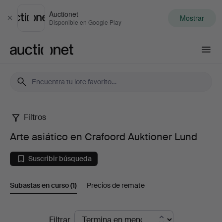
Auctionet
Mostrar
Cerrar
Disponible en Google Play
Auctionet.com
Filtros
Arte
Arte asiático en Crafoord Auktioner Lund
asiático
Suscribir búsqueda
en
Subastas en curso
(1)
Precios de remate
Crafoord
Auktioner
Subastas
Filtrar