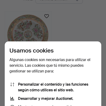
en
Lund
curso
Usamos cookies
Algunas cookies son necesarias para utilizar el
FUENTE, PORCELANA,
servicio. Las cookies que tú mismo puedes
CANTON ROSE
gestionar se utilizan para:
MEDALLION, …
1 día
5 pujas
53 USD
Personalizar el contenido y las funciones
según cómo utilices el sitio web.
Suscribir búsqueda
Desarrollar y mejorar Auctionet.
También puedes buscar en
nuestro archivo de