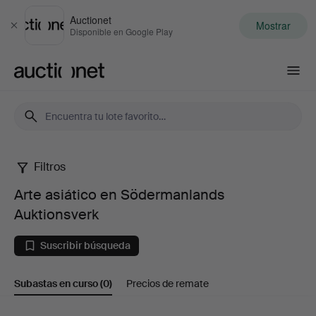
Auctionet
Mostrar
Cerrar
Disponible en Google Play
Auctionet.com
Filtros
Arte
Arte asiático en Södermanlands
asiático
Auktionsverk
en
Suscribir búsqueda
Södermanlands
Subastas en curso
(0)
Precios de remate
Auktionsverk