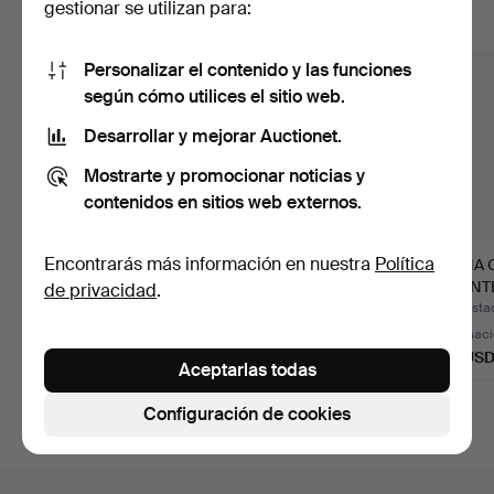
gestionar se utilizan para:
Mostrar todos los lotes
Personalizar el contenido y las funciones
según cómo utilices el sitio web.
Desarrollar y mejorar Auctionet.
Mostrarte y promocionar noticias y
contenidos en sitios web externos.
Encontrarás más información en nuestra
Política
Tapiz, tapiz birmano
FIGURITA, porcelana,
URNA 
Kalaga, siglo XX.
Jema, Holanda.
FUENTE,
de privacidad
.
XX.
Subastado 4 ago 2026
Subastado 31 jul 2026
Subastad
Estimación
Estimación
Estimac
106 USD
32 USD
64 US
Aceptarlas todas
Configuración de cookies
Navegación