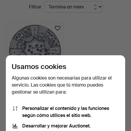
Subastas
Filtrar
en
curso
Usamos cookies
Algunas cookies son necesarias para utilizar el
servicio. Las cookies que tú mismo puedes
FUENTE, porcelana, bajo
gestionar se utilizan para:
vidriado en azul, …
18 horas
Estimación
Personalizar el contenido y las funciones
95 USD
según cómo utilices el sitio web.
Desarrollar y mejorar Auctionet.
Suscribir búsqueda