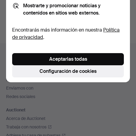
Mostrarte y promocionar noticias y
También puedes buscar en
nuestro archivo de
contenidos en sitios web externos.
subastas concluidas
.
Encontrarás más información en nuestra
Política
de privacidad
.
Navegación
Ayuda y contacto
en
Aceptarlas todas
Contacta con el servicio de atención al cliente
el
Configuración de cookies
Todas las casas de subastas
pie
Modos de pago
de
Enviamos con
página
Redes sociales
Auctionet
Acerca de Auctionet
Trabaja con nosotros
Adhiere tu casa de subastas