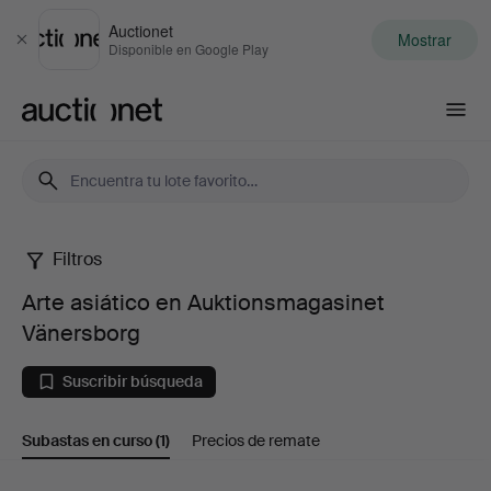
Auctionet
Mostrar
Cerrar
Disponible en Google Play
Auctionet.com
Filtros
Arte
Arte asiático en Auktionsmagasinet
asiático
Vänersborg
en
Suscribir búsqueda
Auktionsmagasinet
Subastas en curso
(1)
Precios de remate
Vänersborg