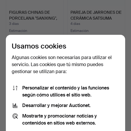
FIGURAS CHINAS DE
PAREJA DE JARRONES DE
PORCELANA "SANXING",
CERÁMICA SATSUMA
OTR…
HOD…
3 días
4 días
Estimación
Estimación
54 USD
202 USD
Usamos cookies
Algunas cookies son necesarias para utilizar el
servicio. Las cookies que tú mismo puedes
gestionar se utilizan para:
Personalizar el contenido y las funciones
según cómo utilices el sitio web.
Desarrollar y mejorar Auctionet.
PAR DE JARRONES
PLATO DE PORCELANA
Mostrarte y promocionar noticias y
JAPONESES SATSUMA,
CHINA, JARRÓN
PLATO I…
CILÍNDRIC…
4 días
4 días
contenidos en sitios web externos.
Estimación
1 puja