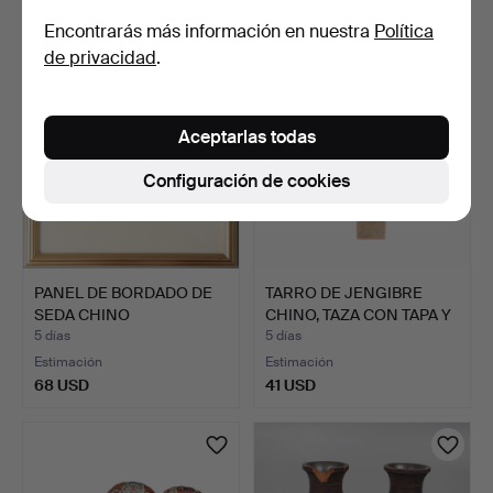
41 USD
22 USD
Encontrarás más información en nuestra
Política
de privacidad
.
Aceptarlas todas
Configuración de cookies
PANEL DE BORDADO DE
TARRO DE JENGIBRE
SEDA CHINO
CHINO, TAZA CON TAPA Y
ENMARCADO.
S…
5 días
5 días
Estimación
Estimación
68 USD
41 USD