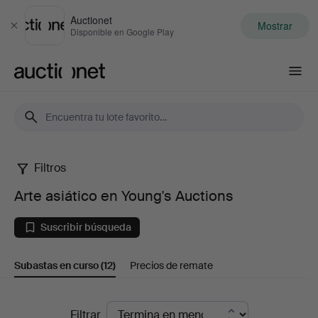
Auctionet
Mostrar
Cerrar
Disponible en Google Play
Auctionet.com
Filtros
Arte
Arte asiático en Young's Auctions
asiático
Suscribir búsqueda
en
Subastas en curso
(12)
Precios de remate
Young's
Auctions
Subastas
Filtrar