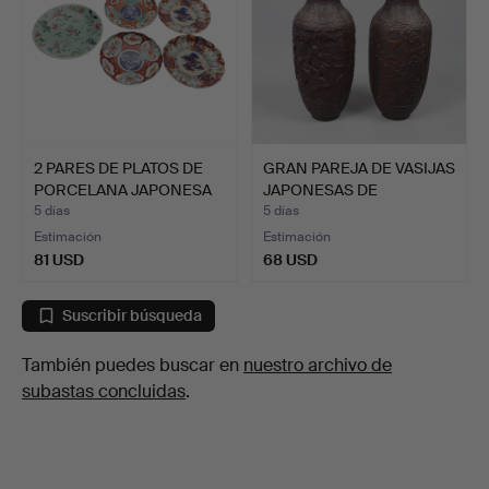
2 PARES DE PLATOS DE
GRAN PAREJA DE VASIJAS
PORCELANA JAPONESA
JAPONESAS DE
IM…
MADERA…
5 días
5 días
Estimación
Estimación
81 USD
68 USD
Suscribir búsqueda
También puedes buscar en
nuestro archivo de
subastas concluidas
.