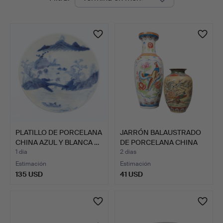
en
curso
PLATILLO DE PORCELANA
JARRÓN BALAUSTRADO
CHINA AZUL Y BLANCA …
DE PORCELANA CHINA
DE G…
1 día
2 días
Estimación
Estimación
135 USD
41 USD