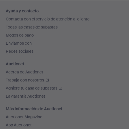
Navegación
Ayuda y contacto
en
Contacta con el servicio de atención al cliente
el
Todas las casas de subastas
pie
Modos de pago
de
Enviamos con
página
Redes sociales
Auctionet
Acerca de Auctionet
Trabaja con nosotros
Adhiere tu casa de subastas
La garantía Auctionet
Más información de Auctionet
Auctionet Magazine
App Auctionet