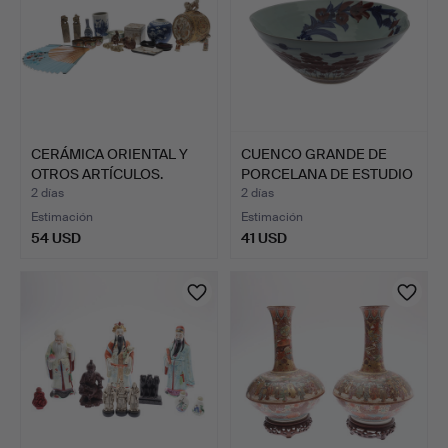
CERÁMICA ORIENTAL Y
CUENCO GRANDE DE
OTROS ARTÍCULOS.
PORCELANA DE ESTUDIO
CHIN…
2 días
2 días
Estimación
Estimación
54 USD
41 USD