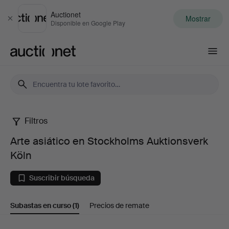
Auctionet
Mostrar
Cerrar
Disponible en Google Play
Auctionet.com
Filtros
Arte
Arte asiático en Stockholms Auktionsverk
asiático
Köln
en
Suscribir búsqueda
Stockholms
Subastas en curso
(1)
Precios de remate
Auktionsverk