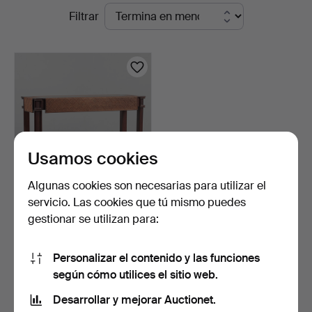
Subastas
Filtrar
Köln
en
curso
Usamos cookies
Algunas cookies son necesarias para utilizar el
servicio. Las cookies que tú mismo puedes
Mesa consola oriental,
gestionar se utilizan para:
madera, siglos XX/X…
3 días
Estimación
Personalizar el contenido y las funciones
232 USD
según cómo utilices el sitio web.
Desarrollar y mejorar Auctionet.
Suscribir búsqueda