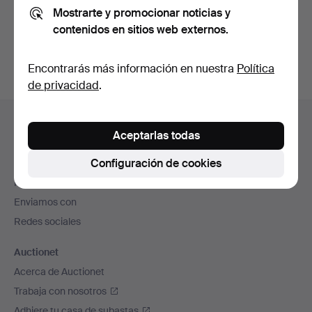
Mostrarte y promocionar noticias y
También puedes buscar en
nuestro archivo de
contenidos en sitios web externos.
subastas concluidas
.
Encontrarás más información en nuestra
Política
de privacidad
.
Navegación
Ayuda y contacto
en
Aceptarlas todas
Contacta con el servicio de atención al cliente
el
Configuración de cookies
Todas las casas de subastas
pie
Modos de pago
de
Enviamos con
página
Redes sociales
Auctionet
Acerca de Auctionet
Trabaja con nosotros
Adhiere tu casa de subastas