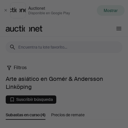
Auctionet
Mostrar
Cerrar
Disponible en Google Play
Auctionet.com
Filtros
Arte
Arte asiático en Gomér & Andersson
asiático
Linköping
en
Suscribir búsqueda
Gomér
Subastas en curso
(4)
Precios de remate
&