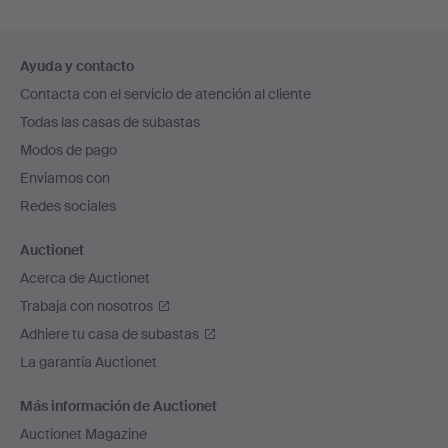
Navegación
Ayuda y contacto
en
Contacta con el servicio de atención al cliente
el
Todas las casas de subastas
pie
Modos de pago
de
Enviamos con
página
Redes sociales
Auctionet
Acerca de Auctionet
Trabaja con nosotros
Adhiere tu casa de subastas
La garantía Auctionet
Más información de Auctionet
Auctionet Magazine