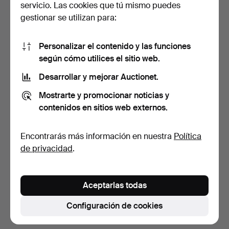
servicio. Las cookies que tú mismo puedes
gestionar se utilizan para:
Personalizar el contenido y las funciones
según cómo utilices el sitio web.
Desarrollar y mejorar Auctionet.
JARRÓN y BOMBONERA, 2
JARRONES, 2 piezas,
Mostrarte y promocionar noticias y
piezas, porcelana, R…
porcelana, China.
contenidos en sitios web externos.
1 día
4 días
Estimación
Estimación
Encontrarás más información en nuestra
Política
53 USD
317 USD
de privacidad
.
Suscribir búsqueda
Aceptarlas todas
También puedes buscar en
nuestro archivo de
subastas concluidas
.
Configuración de cookies