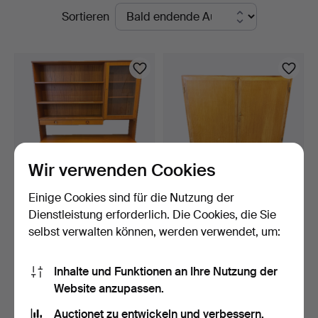
Laufende
Sortieren
STO
Auktionen
Bohuslän
Wir verwenden Cookies
Einige Cookies sind für die Nutzung der
VITRINENSCHRANK /
SCHRANK, Swedish
Dienstleistung erforderlich. Die Cookies, die Sie
REGAL, 2-teilig, Teak, M…
modern-Stil, 1940er/50er …
selbst verwalten können, werden verwendet, um:
8 Tage
8 Tage
Schätzwert
Schätzwert
158 USD
106 USD
Inhalte und Funktionen an Ihre Nutzung der
Website anzupassen.
Suche speichern
Auctionet zu entwickeln und verbessern.