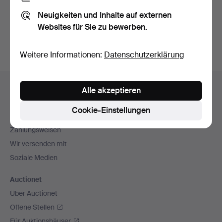
Sie können auch in
Beendete Auktionen aus unserem
Neuigkeiten und Inhalte auf externen
Archiv
suchen.
Websites für Sie zu bewerben.
Weitere Informationen:
Datenschutzerklärung
Fußzeilen-
Hilfe und Kontakt
Alle akzeptieren
Navigation
Kontakt mit dem Support aufnehmen
Cookie-Einstellungen
Alle Auktionshäuser
Zahlungsweisen
Wir versenden mit
Soziale Medien
Auctionet
Über Auctionet
Offene Stellen
Für Auktionshäuser