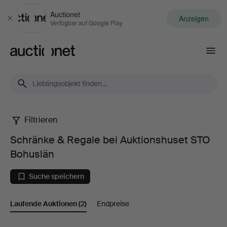
Auctionet
Anzeigen
Schließen
Verfügbar auf Google Play
Auctionet.com
Filtrieren
Schränke
Schränke & Regale bei Auktionshuset STO
&
Bohuslän
Regale
Suche speichern
bei
Laufende Auktionen
(2)
Endpreise
Auktionshuset