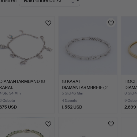
ortieren
uktionen
DIAMANTARMBAND 18
18 KARAT
HOCH
KARAT.
DIAMANTARMBREIF ( 2
DIAM
KARAT ).
1,…
4 Std 34 Min
5 Std 46 Min
8 Std 
6 Gebote
4 Gebote
9 Gebo
675 USD
1.552 USD
2.699