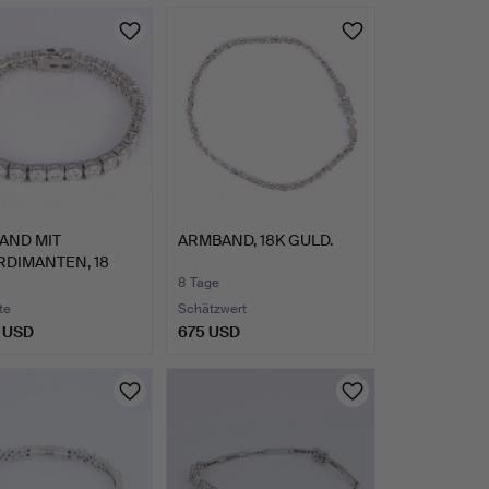
AND MIT
ARMBAND, 18K GULD.
RDIMANTEN, 18
 (21 KA…
8 Tage
te
Schätzwert
 USD
675 USD