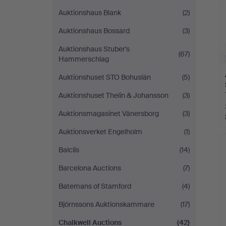
Auktionshaus Blank
(2)
Auktionshaus Bossard
(3)
Auktionshaus Stuber's
(67)
Hammerschlag
Auktionshuset STO Bohuslän
(5)
Auktionshuset Thelin & Johansson
(3)
Auktionsmagasinet Vänersborg
(3)
Auktionsverket Engelholm
(1)
Balclis
(14)
Barcelona Auctions
(7)
Batemans of Stamford
(4)
Björnssons Auktionskammare
(17)
Chalkwell Auctions
(42)