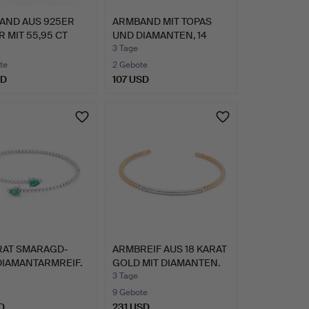
AND AUS 925ER
ARMBAND MIT TOPAS
R MIT 55,95 CT
UND DIAMANTEN, 14
…
KARAT.
3 Tage
te
2 Gebote
SD
107 USD
RAT SMARAGD-
ARMBREIF AUS 18 KARAT
DIAMANTARMREIF.
GOLD MIT DIAMANTEN.
3 Tage
9 Gebote
D
231 USD