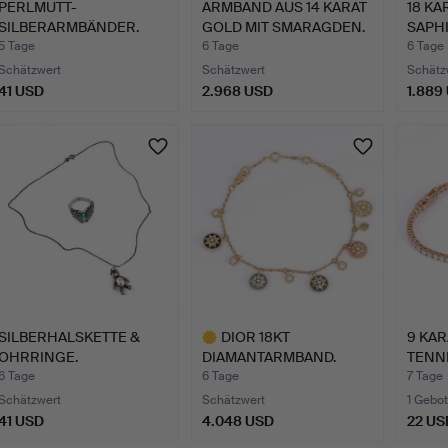
PERLMUTT-
ARMBAND AUS 14 KARAT
18 KA
SILBERARMBÄNDER.
GOLD MIT SMARAGDEN.
SAPHI
5 Tage
6 Tage
6 Tage
Schätzwert
Schätzwert
Schätz
41 USD
2.968 USD
1.889
SILBERHALSKETTE &
DIOR 18KT
9 KAR
OHRRINGE.
DIAMANTARMBAND.
TENN
KARAT
6 Tage
6 Tage
7 Tage
Schätzwert
Schätzwert
1 Gebot
41 USD
4.048 USD
22 US