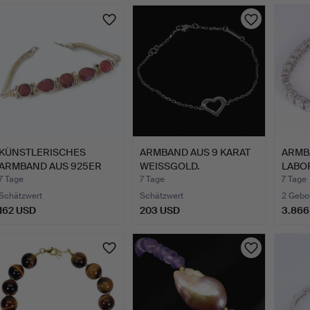
Ausgewähltes
Objekt
KÜNSTLERISCHES
ARMBAND AUS 9 KARAT
ARMB
ARMBAND AUS 925ER
WEISSGOLD.
LABO
SILBER MI…
KARAT
7 Tage
7 Tage
7 Tage
Schätzwert
Schätzwert
2 Gebo
162 USD
203 USD
3.866