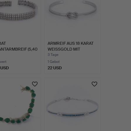
RAT
ARMREIF AUS 18 KARAT
NTARMBREIF (5,40
WEISSGOLD MIT
).
DIAMANT…
3 Tage
wert
1 Gebot
 USD
22 USD