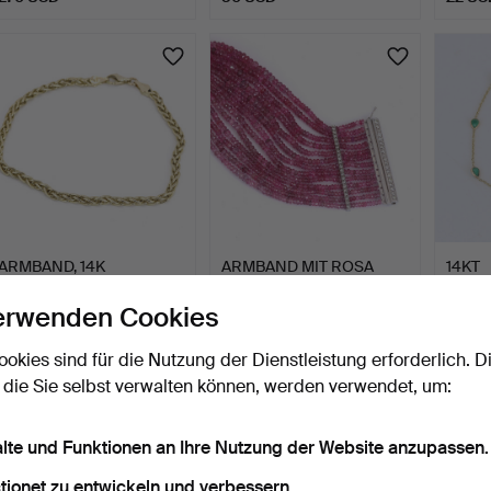
ARMBAND, 14K
ARMBAND MIT ROSA
14KT
GELBGOLD.
TOPAS UND 6,34 CT
SMAR
DIAMANT…
4 Tage
4 Tage
4 Tage
erwenden Cookies
1 Gebot
1 Gebot
1 Gebot
22 USD
22 USD
22 US
ookies sind für die Nutzung der Dienstleistung erforderlich. D
 die Sie selbst verwalten können, werden verwendet, um:
alte und Funktionen an Ihre Nutzung der Website anzupassen.
tionet zu entwickeln und verbessern.