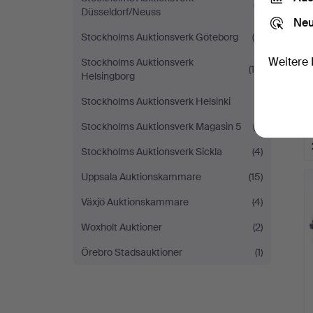
(7)
Düsseldorf/Neuss
Neu
Stockholms Auktionsverk Göteborg
(9)
Weitere 
Stockholms Auktionsverk
(16)
Helsingborg
Stockholms Auktionsverk Helsinki
(1)
Stockholms Auktionsverk Magasin 5
(3)
Stockholms Auktionsverk Sickla
(4)
Uppsala Auktionskammare
(15)
Växjö Auktionskammare
(4)
Woxholt Auktioner
(2)
Örebro Stadsauktioner
(1)