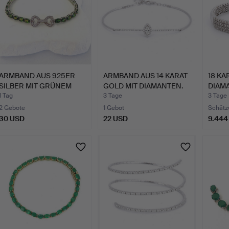
ARMBAND AUS 925ER
ARMBAND AUS 14 KARAT
18 KA
SILBER MIT GRÜNEM
GOLD MIT DIAMANTEN.
DIAMA
DIOPSI…
KARAT
1 Tag
3 Tage
3 Tage
2 Gebote
1 Gebot
Schätz
30 USD
22 USD
9.444