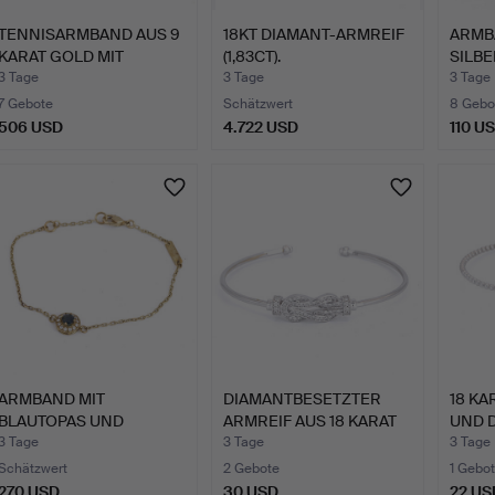
TENNISARMBAND AUS 9
18KT DIAMANT-ARMREIF
ARMB
KARAT GOLD MIT
(1,83CT).
SILBE
SMARAGD…
CHRY
3 Tage
3 Tage
3 Tage
7 Gebote
Schätzwert
8 Gebo
506 USD
4.722 USD
110 U
ARMBAND MIT
DIAMANTBESETZTER
18 KA
BLAUTOPAS UND
ARMREIF AUS 18 KARAT
UND 
DIAMANTEN, 9 KAR…
GOLD.
3 Tage
3 Tage
3 Tage
Schätzwert
2 Gebote
1 Gebot
270 USD
30 USD
22 US