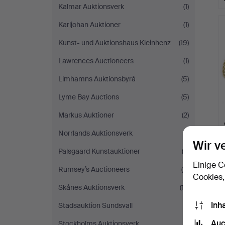
Kalmar Auktionsverk
(1)
Karljohan Auktioner
(1)
Kunst- und Auktionshaus Kleinhenz
(19)
Lawrences Auctioneers
(1)
Limhamns Auktionsbyrå
(5)
Lyme Bay Auctions
(5)
Markus Auktioner
(2)
Norrlands Auktionsverk
(1)
Wir v
Palsgaard Kunstauktioner
(3)
Einige C
Rumsey’s Auctioneers
(8)
Cookies,
Skånes Auktionsverk
(17)
Inh
Stadsauktion Sundsvall
(1)
Auc
Stockholms Auktionsverk