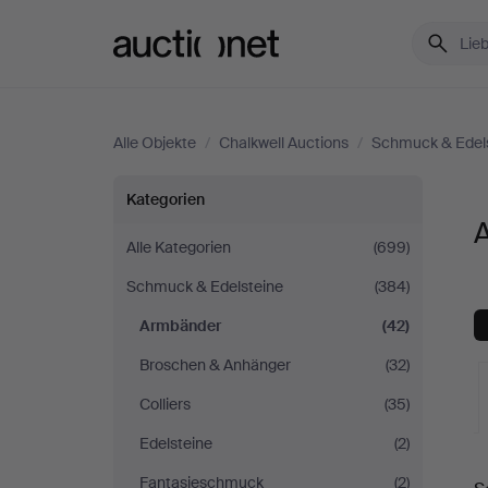
Auctionet.com
Alle Objekte
/
Chalkwell Auctions
/
Schmuck & Edel
Armbänder
Kategorien
bei
Alle Kategorien
(699)
Schmuck & Edelsteine
(384)
Chalkwell
Armbänder
(42)
Auctions
Broschen & Anhänger
(32)
Colliers
(35)
Edelsteine
(2)
L
Fantasieschmuck
(2)