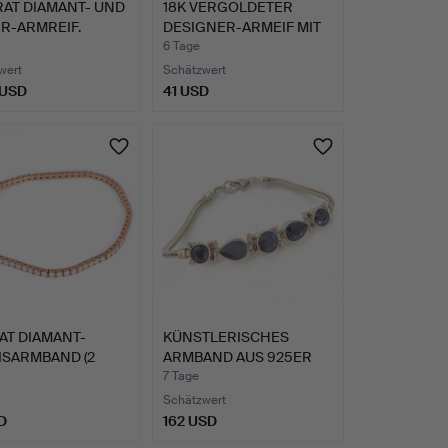
RAT DIAMANT- UND
18K VERGOLDETER
R-ARMREIF.
DESIGNER-ARMEIF MIT
KRISTA…
6 Tage
wert
Schätzwert
 USD
41 USD
AT DIAMANT-
KÜNSTLERISCHES
ISARMBAND (2
ARMBAND AUS 925ER
).
SILBER MI…
7 Tage
Schätzwert
D
162 USD