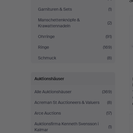
S
A
Garnituren & Sets
(1)
Manschettenknöpfe &
(2)
Krawattennadeln
Ohrringe
(91)
Ringe
(169)
Schmuck
(8)
Auktionshäuser
Alle Auktionshäuser
(369)
Acreman St Auctioneers & Valuers
(8)
Arce Auctions
(17)
Auktionsfirma Kenneth Svensson i
(1)
Kalmar