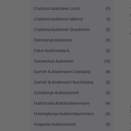
Crafoord Auktioner Lund
(5)
Crafoord Auktioner Malmö
(1)
Crafoord Auktioner Stockholm
(2)
Ekenbergs Auktioner
(3)
Falun Auktionsbyrå
(2)
Garpenhus Auktioner
(13)
Gomér & Andersson Linköping
(8)
Gomér & Andersson Norrköping
(2)
Göteborgs Auktionsverk
(2)
Halmstads Auktionskammare
(4)
Helsingborgs Auktionskammare
(4)
Höganäs Auktionsverk
(3)