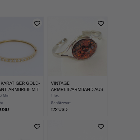
KARÄTIGER GOLD-
VINTAGE
ANT-ARMBREIF MIT
ARMREIF/ARMBAND AUS
925ER SILBER M…
46 Min
1 Tag
te
Schätzwert
 USD
122 USD