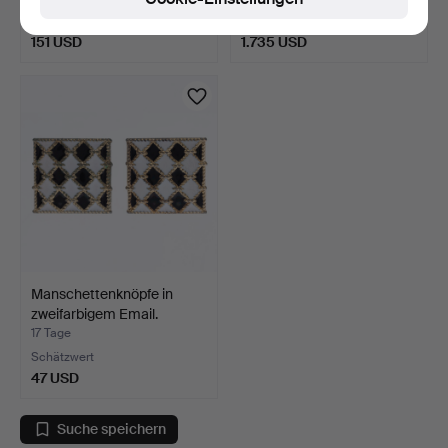
Schätzwert
Schätzwert
151 USD
1.735 USD
Manschettenknöpfe in
zweifarbigem Email.
17 Tage
Schätzwert
47 USD
Suche speichern