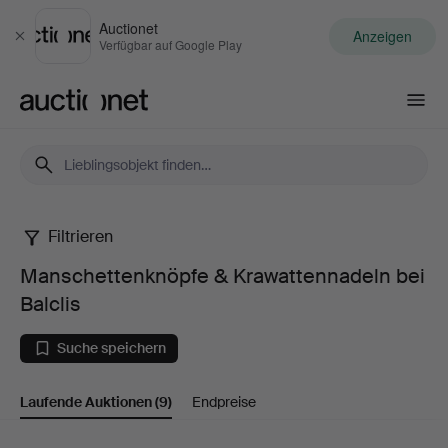
Auctionet
Anzeigen
Schließen
Verfügbar auf Google Play
Auctionet.com
Filtrieren
Manschettenknöpfe
Manschettenknöpfe & Krawattennadeln bei
&
Balclis
Krawattennadeln
Suche speichern
bei
Laufende Auktionen
(9)
Endpreise
Balclis