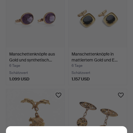
Manschettenknöpfe aus
Manschettenknöpfe in
Gold und synthetisch…
mattiertem Gold und E…
6 Tage
6 Tage
Schätzwert
Schätzwert
1.099 USD
1.157 USD