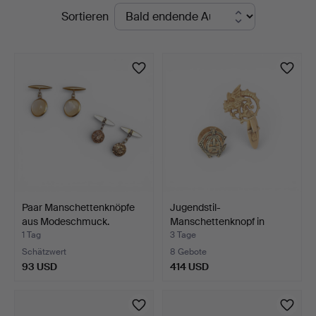
Laufende
Sortieren
Auktionen
Paar Manschettenknöpfe
Jugendstil-
aus Modeschmuck.
Manschettenknopf in
Drachenform…
1 Tag
3 Tage
Schätzwert
8 Gebote
93 USD
414 USD