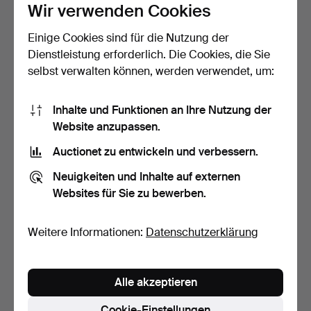
Wir verwenden Cookies
Einige Cookies sind für die Nutzung der
Brosche mit Sternzeichen
Französische
Dienstleistung erforderlich. Die Cookies, die Sie
'Widder'.
Manschettenknöpfe mit
selbst verwalten können, werden verwendet, um:
Blumend…
6 Tage
6 Tage
Schätzwert
Schätzwert
925 USD
70 USD
Inhalte und Funktionen an Ihre Nutzung der
Website anzupassen.
Auctionet zu entwickeln und verbessern.
Neuigkeiten und Inhalte auf externen
Websites für Sie zu bewerben.
Weitere Informationen:
Datenschutzerklärung
Alle akzeptieren
Krawattennadel in Gold und
Manschettenknöpfe in Gold
Perle.
und Smaragden.
Cookie-Einstellungen
6 Tage
6 Tage