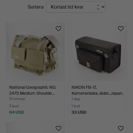
Pågående
Sortera
Auktionsverk
auktioner
National Geographic NG
NIKON FB-17,
2475 Medium Shoulde…
Kameraväska, läder, Japan.
21 timmar
1 dag
3 bud
1 bud
64 USD
33 USD