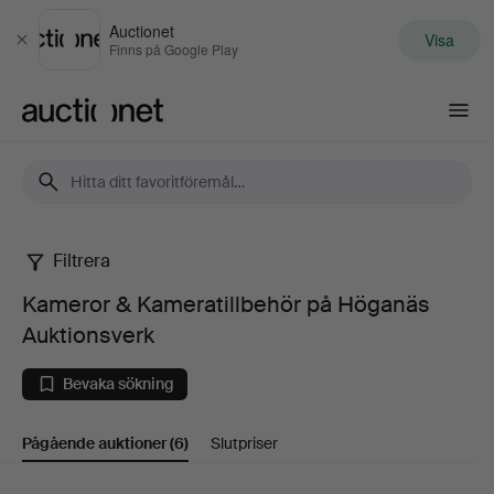
Auctionet
Visa
Stäng
Finns på Google Play
Auctionet.com
Filtrera
Kameror
Kameror & Kameratillbehör på Höganäs
&
Auktionsverk
Kameratillbehör
Bevaka sökning
på
Pågående auktioner
(6)
Slutpriser
Höganäs