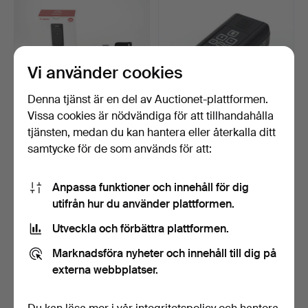
Vi använder cookies
Denna tjänst är en del av Auctionet-plattformen.
Vissa cookies är nödvändiga för att tillhandahålla
Canon WFT-E7B 2 Wireless
Elinchrom Skyport
tjänsten, medan du kan hantera eller återkalla ditt
File Transmitter.
Transmitter Plus.
samtycke för de som används för att:
1 dag
1 dag
Värdering
Värdering
159 USD
85 USD
Anpassa funktioner och innehåll för dig
utifrån hur du använder plattformen.
Utveckla och förbättra plattformen.
Marknadsföra nyheter och innehåll till dig på
externa webbplatser.