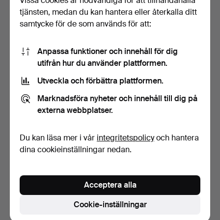
Vissa cookies är nödvändiga för att tillhandahålla
tjänsten, medan du kan hantera eller återkalla ditt
samtycke för de som används för att:
Anpassa funktioner och innehåll för dig
utifrån hur du använder plattformen.
Utveckla och förbättra plattformen.
FAMILJE JOURNAL 4 st ,
TIDNINGAR & MÖNSTER -
Marknadsföra nyheter och innehåll till dig på
1900 talets början.
Sömnad och handarbet…
9 dagar
10 dagar
externa webbplatser.
Värdering
Värdering
138 USD
127 USD
Du kan läsa mer i vår
integritetspolicy
och hantera
dina cookieinställningar nedan.
Bevaka sökning
Du kan också söka i
vårt arkiv med avslutade auktioner
.
Acceptera alla
Cookie-inställningar