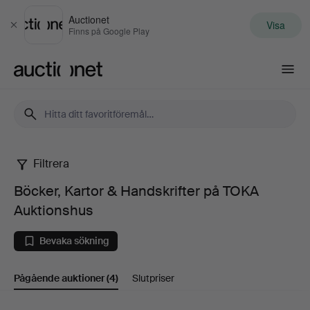
Auctionet
Visa
Stäng
Finns på Google Play
Auctionet.com
Filtrera
Böcker,
Böcker, Kartor & Handskrifter på TOKA
Kartor
Auktionshus
&
Bevaka sökning
Handskrifter
Pågående auktioner
(4)
Slutpriser
på