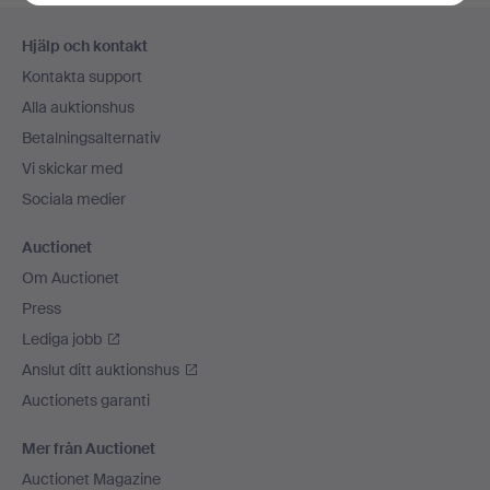
Sidfotsnavigation
Hjälp och kontakt
Kontakta support
Alla auktionshus
Betalningsalternativ
Vi skickar med
Sociala medier
Auctionet
Om Auctionet
Press
Lediga jobb
Anslut ditt auktionshus
Auctionets garanti
Mer från Auctionet
Auctionet Magazine