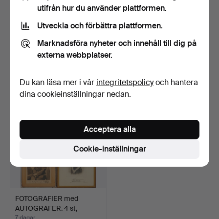
utifrån hur du använder plattformen.
Utveckla och förbättra plattformen.
JORDI ARKÖ. Röde Orm.
BONNIERS
Marknadsföra nyheter och innehåll till dig på
vol I-II (Sjöfarare …
VECKOTIDNING, 5 st band,
nummer f…
6 dagar
7 dagar
externa webbplatser.
1 bud
Värdering
32 USD
159 USD
Du kan läsa mer i vår
integritetspolicy
och hantera
dina cookieinställningar nedan.
Acceptera alla
Cookie-inställningar
FOTOGRAFIER med
AUTOGRAFER. 4 st,
svenska …
7 dagar