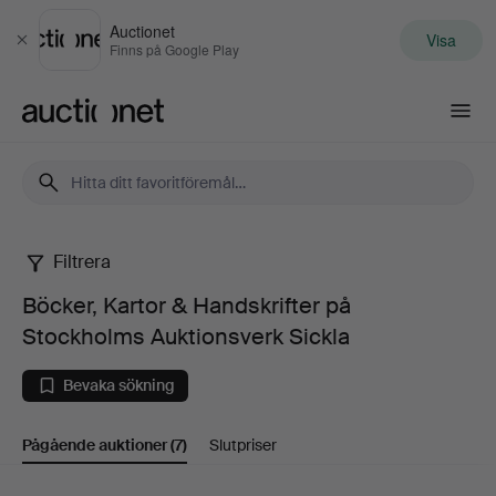
Auctionet
Visa
Stäng
Finns på Google Play
Auctionet.com
Filtrera
Böcker,
Böcker, Kartor & Handskrifter på
Kartor
Stockholms Auktionsverk Sickla
&
Bevaka sökning
Handskrifter
Pågående auktioner
(7)
Slutpriser
på