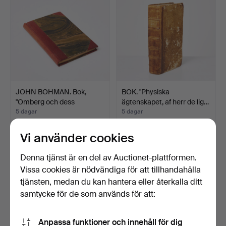
JOHN BOHMAN. Bok,
BOK. "Physiska
"Omberg och dess
ägtenskapet, af herr de lig…
omgifni…
5 dagar
5 dagar
Värdering
Värdering
159 USD
106 USD
Vi använder cookies
Denna tjänst är en del av Auctionet-plattformen.
Vissa cookies är nödvändiga för att tillhandahålla
tjänsten, medan du kan hantera eller återkalla ditt
samtycke för de som används för att:
Anpassa funktioner och innehåll för dig