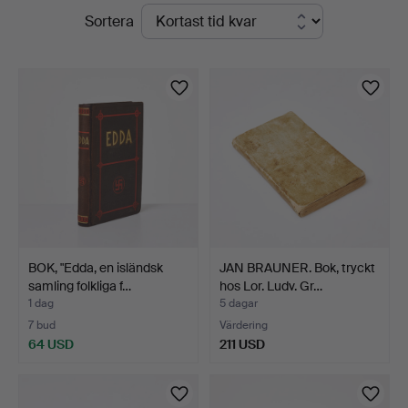
Pågående
Sortera
Stockholms
auktioner
Auktionsverk
Sickla
BOK, "Edda, en isländsk
JAN BRAUNER. Bok, tryckt
samling folkliga f…
hos Lor. Ludv. Gr…
1 dag
5 dagar
7 bud
Värdering
64 USD
211 USD