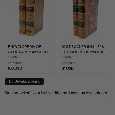
ENCYCLOPEDIA OF
10 ST BÖCKER INKL 1828
GEOGRAPHY AV HUGH
THE WORKS OF WM ROB…
MURRAY 2…
4 dagar
4 dagar
Värdering
Värdering
108 USD
41 USD
Bevaka sökning
Du kan också söka i
vårt arkiv med avslutade auktioner
.