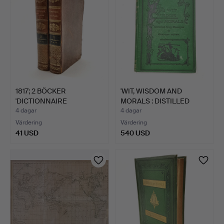
1817; 2 BÖCKER
'WIT, WISDOM AND
'DICTIONNAIRE
MORALS : DISTILLED
UNIVERSEL DES…
FROM B…
4 dagar
4 dagar
Värdering
Värdering
41 USD
540 USD