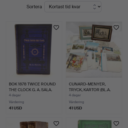
Pågående
Sortera
Acreman
auktioner
St
Auctioneers
&
Valuers
BOK 1878 TWICE ROUND
CUNARD-MENYER,
THE CLOCK G. A. SALA.
TRYCK, KARTOR (BL.A.
1600-T…
4 dagar
4 dagar
Värdering
Värdering
41 USD
41 USD