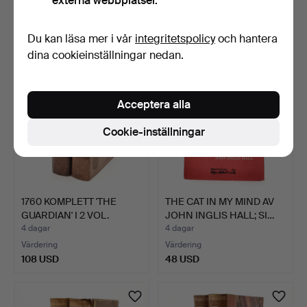
externa webbplatser.
Värdering
6 bud
41 USD
68 USD
Du kan läsa mer i vår
integritetspolicy
och hantera
dina cookieinställningar nedan.
Acceptera alla
Cookie-inställningar
1760 KOMPLETT 'THE
THE CAT IN MY MIND AV
GUARDIAN' I 2 VOL.
JOHN INGLIS HALL; SI…
4 dagar
4 dagar
Värdering
Värdering
108 USD
48 USD