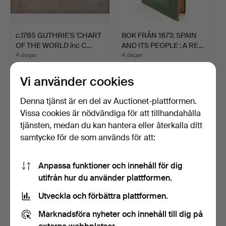
c.1785 GUTHRIE'S 'CHART
BOK FRÅN 1873: SPAIN
OF THE WORLD inc C…
AND ITS PEOPLE : A RE…
4 dagar
4 dagar
Värdering
Värdering
108 USD
41 USD
Vi använder cookies
Denna tjänst är en del av Auctionet-plattformen.
Vissa cookies är nödvändiga för att tillhandahålla
tjänsten, medan du kan hantera eller återkalla ditt
samtycke för de som används för att:
Anpassa funktioner och innehåll för dig
utifrån hur du använder plattformen.
Utveckla och förbättra plattformen.
HEALEY'S EYE AV DENIS
BLEAK HOUSE AV
Marknadsföra nyheter och innehåll till dig på
HEALEY, SIGNERAD. (1…
CHARLES DICKENS 1:A
UTGÅVA …
4 dagar
4 dagar