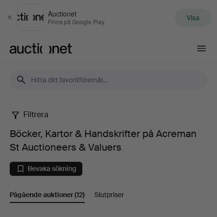
Auctionet
Visa
Stäng
Finns på Google Play
Auctionet.com
Filtrera
Böcker,
Böcker, Kartor & Handskrifter på Acreman
Kartor
St Auctioneers & Valuers
&
Bevaka sökning
Handskrifter
Pågående auktioner
(12)
Slutpriser
på