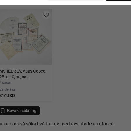
AKTIEBREV, Atlas Copco,
25 kr, 10, st., sa…
7 dagar
Värdering
317 USD
Bevaka sökning
u kan också söka i
vårt arkiv med avslutade auktioner
.