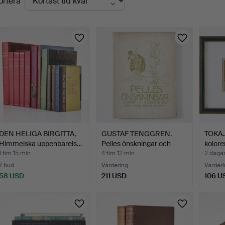
ortera
uktioner
DEN HELIGA BIRGITTA,
GUSTAF TENGGREN.
TOKAJ
Himmelska uppenbarels…
Pelles önskningar och
kolore
and…
1 tim 15 min
4 tim 12 min
2 daga
7 bud
Värdering
Värderi
58 USD
211 USD
106 U