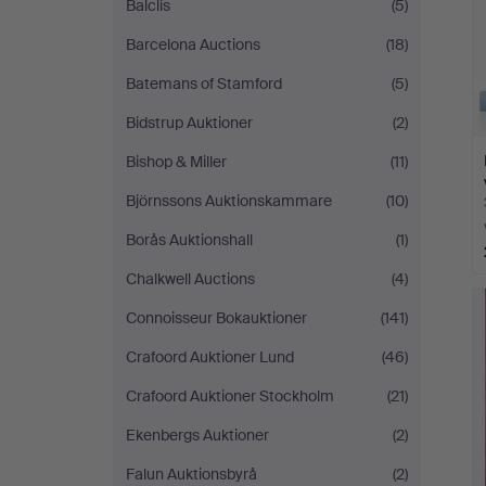
Balclis
(5)
Barcelona Auctions
(18)
Batemans of Stamford
(5)
Bidstrup Auktioner
(2)
Bishop & Miller
(11)
Björnssons Auktionskammare
(10)
Borås Auktionshall
(1)
Chalkwell Auctions
(4)
Connoisseur Bokauktioner
(141)
Crafoord Auktioner Lund
(46)
Crafoord Auktioner Stockholm
(21)
Ekenbergs Auktioner
(2)
Falun Auktionsbyrå
(2)