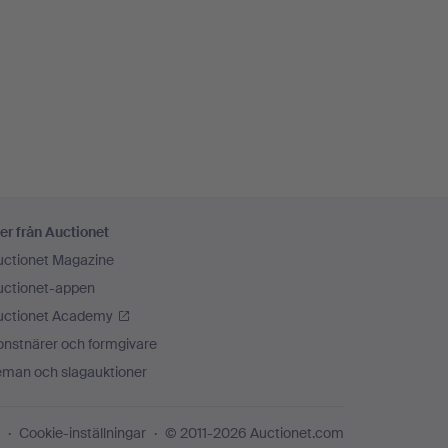
er från Auctionet
uctionet Magazine
uctionet-appen
uctionet Academy
onstnärer och formgivare
eman och slagauktioner
Cookie-inställningar
© 2011-2026 Auctionet.com