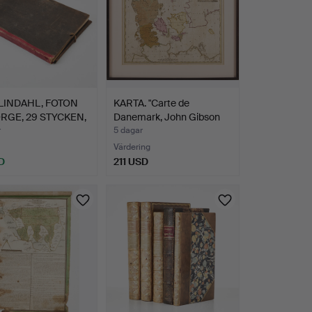
LINDAHL, FOTON
KARTA. "Carte de
RGE, 29 STYCKEN,
Danemark, John Gibson
175…
r
5 dagar
Värdering
D
211 USD