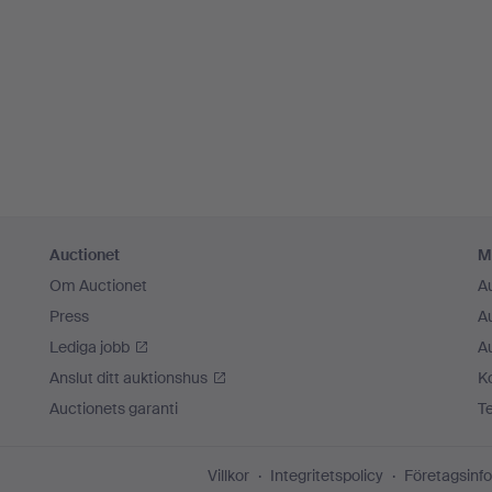
Auctionet
M
Om Auctionet
A
Press
A
Lediga jobb
A
Anslut ditt auktionshus
K
Auctionets garanti
T
Villkor
Integritetspolicy
Företagsinfo