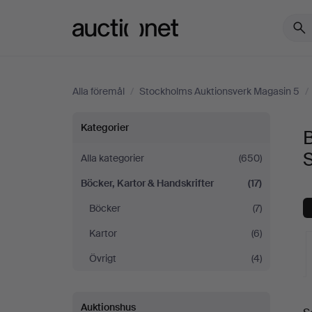
Auctionet.com
Alla föremål
/
Stockholms Auktionsverk Magasin 5
/
Böcker,
Kategorier
B
Kartor
Alla kategorier
(650)
Böcker, Kartor & Handskrifter
(17)
&
Böcker
(7)
Handskrifter
Kartor
(6)
på
Övrigt
(4)
Stockholms
Auktionshus