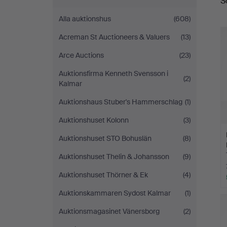
S
a
Auktionsverk
Alla auktionshus
(608)
Magasin
Acreman St Auctioneers & Valuers
(13)
5
Arce Auctions
(23)
Auktionsfirma Kenneth Svensson i
(2)
Kalmar
Auktionshaus Stuber's Hammerschlag
(1)
Auktionshuset Kolonn
(3)
Auktionshuset STO Bohuslän
(8)
Auktionshuset Thelin & Johansson
(9)
Auktionshuset Thörner & Ek
(4)
Auktionskammaren Sydost Kalmar
(1)
Auktionsmagasinet Vänersborg
(2)