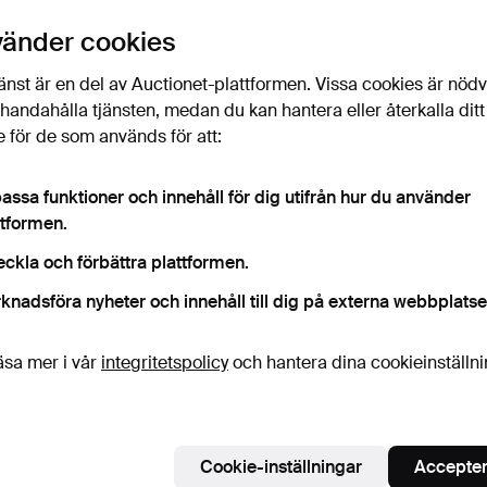
RUDOLF BRODIN. KARTA
KARTA. "Carte de Norwége
HAND
vänder cookies
ÖFVER STOCKHOLM,
& 1:e de Suéde 17…
STOR
1870…
5 dagar
5 dagar
6 daga
änst är en del av Auctionet-plattformen. Vissa cookies är nöd
1 bud
Värdering
5 bud
illhandahålla tjänsten, medan du kan hantera eller återkalla ditt
32 USD
211 USD
106 U
 för de som används för att:
assa funktioner och innehåll för dig utifrån hur du använder
ttformen.
eckla och förbättra plattformen.
knadsföra nyheter och innehåll till dig på externa webbplatse
äsa mer i vår
integritetspolicy
och hantera dina cookieinställn
KARTA, "Denmark, Swden
STOCKHOLMSBILDER AV
KARTA
and Norway, A. Finl…
HARALD SALLBERG,
& 2:e 
1953,…
6 dagar
6 dagar
6 daga
1 bud
Värdering
Värderi
Cookie-inställningar
Accepter
32 USD
190 USD
211 U