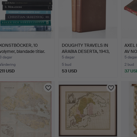
KONSTBÖCKER, 10
DOUGHTY TRAVELS IN
AXEL 
volymer, blandade titlar.
ARABIA DESERTA, 1943,
AV NO
2…
…
3 dagar
5 dagar
5 daga
Värdering
5 bud
2 bud
211 USD
53 USD
37 US