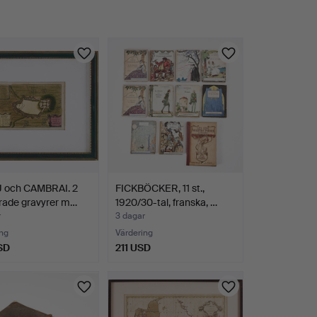
 och CAMBRAI. 2
FICKBÖCKER, 11 st.,
rade gravyrer m…
1920/30-tal, franska, …
r
3 dagar
ng
Värdering
SD
211 USD