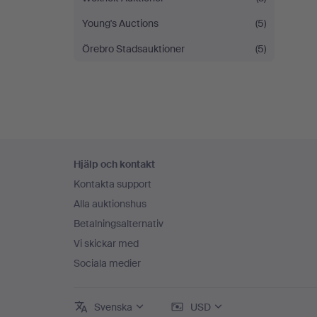
Young's Auctions
(5)
Örebro Stadsauktioner
(5)
Sidfotsnavigation
Hjälp och kontakt
Kontakta support
Alla auktionshus
Betalningsalternativ
Vi skickar med
Sociala medier
Svenska
USD