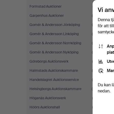
Formstad Auktioner
(7)
Vi an
Garpenhus Auktioner
(6)
Denna tj
Gomér & Andersson Jönköping
(6)
för att t
samtycke
Gomér & Andersson Linköping
(5)
Gomér & Andersson Norrköping
(4)
Anp
pla
Gomér & Andersson Nyköping
(5)
Utv
Göteborgs Auktionsverk
(2)
Mar
Halmstads Auktionskammare
(4)
Handelslagret Auktionsservice
(5)
Du kan l
Helsingborgs Auktionskammare
(11)
nedan.
Höganäs Auktionsverk
(3)
Höörs Auktionshall
(2)