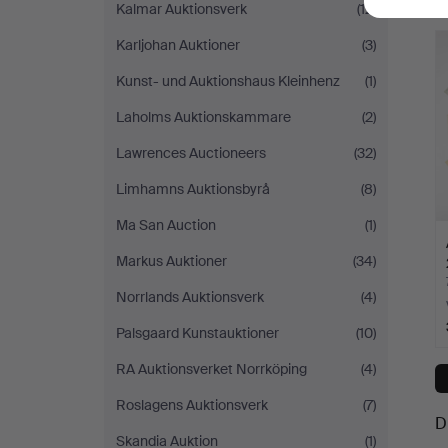
Kalmar Auktionsverk
(12)
Karljohan Auktioner
(3)
Kunst- und Auktionshaus Kleinhenz
(1)
Laholms Auktionskammare
(2)
Lawrences Auctioneers
(32)
Limhamns Auktionsbyrå
(8)
Ma San Auction
(1)
Markus Auktioner
(34)
Norrlands Auktionsverk
(4)
Palsgaard Kunstauktioner
(10)
RA Auktionsverket Norrköping
(4)
Roslagens Auktionsverk
(7)
D
Skandia Auktion
(1)