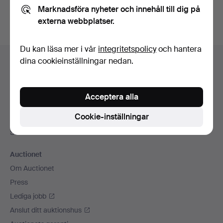
Marknadsföra nyheter och innehåll till dig på
externa webbplatser.
Du kan läsa mer i vår
integritetspolicy
och hantera
Sidfotsnavigation
dina cookieinställningar nedan.
Hjälp och kontakt
Kontakta support
Alla auktionshus
Acceptera alla
Betalningsalternativ
Cookie-inställningar
Vi skickar med
Sociala medier
Auctionet
Om Auctionet
Press
Lediga jobb
Anslut ditt auktionshus