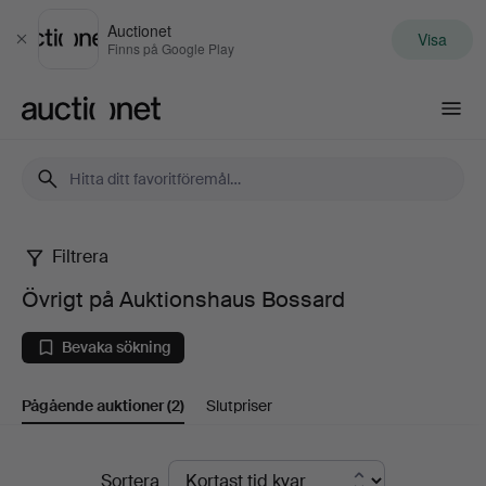
Auctionet
Visa
Stäng
Finns på Google Play
Auctionet.com
Filtrera
Övrigt
Övrigt på Auktionshaus Bossard
på
Bevaka sökning
Auktionshaus
Pågående auktioner
(2)
Slutpriser
Bossard
Pågående
Sortera