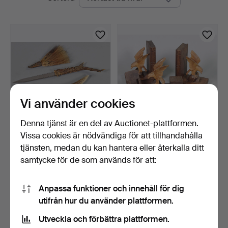
auktioner
Vi använder cookies
Denna tjänst är en del av Auctionet-plattformen.
Vissa cookies är nödvändiga för att tillhandahålla
Cigarrklippare med
Skrivbordsset med snidade
jaktmotiv, brevkniv m.m.
örnar.
tjänsten, medan du kan hantera eller återkalla ditt
6 dagar
9 dagar
samtycke för de som används för att:
Värdering
Värdering
47 USD
70 USD
Anpassa funktioner och innehåll för dig
utifrån hur du använder plattformen.
Bevaka sökning
Utveckla och förbättra plattformen.
Du kan också söka i
vårt arkiv med avslutade auktioner
.