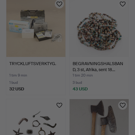
TRYCKLUFTSVERKTYG.
BEGRAVNINGSHALSBAN
D, 3 st, Afrika, sent 18…
1 tim 9 min
1 tim 20 min
1 bud
3 bud
32 USD
43 USD