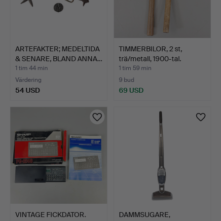
ARTEFAKTER; MEDELTIDA
TIMMERBILOR, 2 st,
& SENARE, BLAND ANNA…
trä/metall, 1900-tal.
1 tim 44 min
1 tim 59 min
Värdering
9 bud
54 USD
69 USD
VINTAGE FICKDATOR.
DAMMSUGARE,