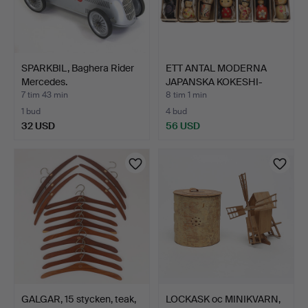
SPARKBIL, Baghera Rider
ETT ANTAL MODERNA
Mercedes.
JAPANSKA KOKESHI-
DOCKOR …
7 tim 43 min
8 tim 1 min
1 bud
4 bud
32 USD
56 USD
GALGAR, 15 stycken, teak,
LOCKASK oc MINIKVARN,