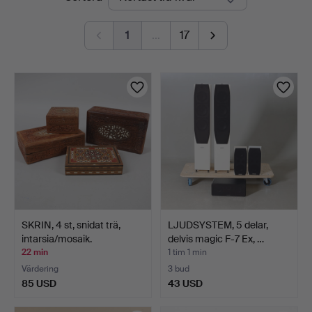
auktioner
1
…
17
SKRIN, 4 st, snidat trä,
LJUDSYSTEM, 5 delar,
intarsia/mosaik.
delvis magic F-7 Ex, …
22 min
1 tim 1 min
Värdering
3 bud
85 USD
43 USD