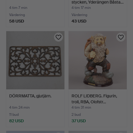
stycken, Yderängen Båsta…
4 tim 7 min
4 tim 17 min
Värdering
Värdering
58 USD
43 USD
DÖRRMATTA, gjutjärn.
ROLF LIDBERG. Figurin,
troll, RBA, Olofstr…
4 tim 24 min
4 tim 31 min
11 bud
2 bud
82 USD
37 USD