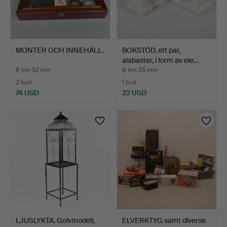
MONTER OCH INNEHÅLL.
BOKSTÖD, ett par,
alabaster, i form av ele…
8 tim 52 min
8 tim 55 min
2 bud
1 bud
74 USD
22 USD
LJUSLYKTA. Golvmodell,
ELVERKTYG samt diverse