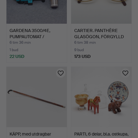
GARDENA 3500/4E,
CARTIER. PANTHÈRE
PUMPAUTOMAT /
GLASÖGON, FÖRGYLLD
VATTENPUMP,…
BÅGE,…
6 tim 36 min
6 tim 38 min
1 bud
9 bud
22 USD
173 USD
KÄPP, med utdragbar
PARTI, 6 delar, bl.a. ostkupa,