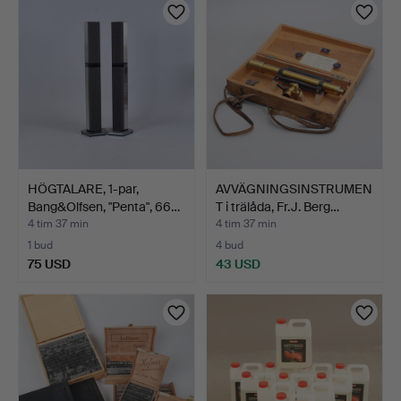
HÖGTALARE, 1-par,
AVVÄGNINGSINSTRUMEN
Bang&Olfsen, "Penta", 66…
T i trälåda, Fr.J. Berg…
4 tim 37 min
4 tim 37 min
1 bud
4 bud
75 USD
43 USD