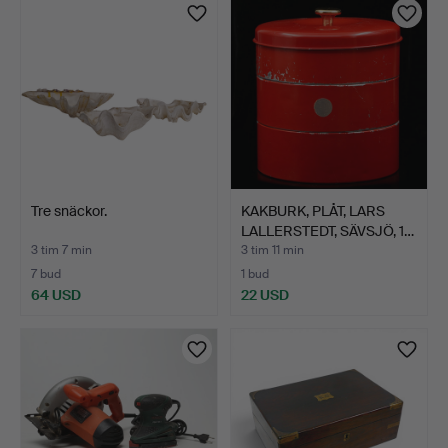
Tre snäckor.
KAKBURK, PLÅT, LARS
LALLERSTEDT, SÄVSJÖ, 1…
3 tim 7 min
3 tim 11 min
7 bud
1 bud
64 USD
22 USD