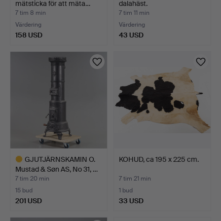
mätsticka för att mäta…
dalahäst.
7 tim 8 min
7 tim 11 min
Värdering
Värdering
158 USD
43 USD
GJUTJÄRNSKAMIN O.
KOHUD, ca 195 x 225 cm.
Mustad & Søn AS, No 31, …
7 tim 20 min
7 tim 21 min
15 bud
1 bud
201 USD
33 USD
Utvalt