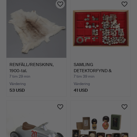
föremål
RENFÄLL/RENSKINN,
SAMLING
1900-tal.
DETEKTORFYND &
FÖREMÅL, PARTI.
7 tim 29 min
7 tim 39 min
Värdering
Värdering
53 USD
41 USD