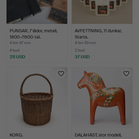
PUNSAR, 7 lådor, metall,
AVFETTNING, 11 dunkar,
1800-/1900-tal.
Starta.
4 tim 47 min
4 tim 59 min
4 bud
2 bud
211 USD
37 USD
KORG.
DALAHÄST, stor modell,