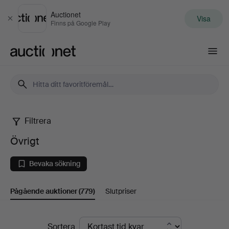
Auctionet
Visa
Stäng
Finns på Google Play
Auctionet.com
Filtrera
Övrigt
Övrigt
Bevaka sökning
Pågående auktioner
(779)
Slutpriser
Pågående
Sortera