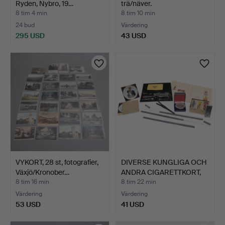
Ryden, Nybro, 19…
trä/näver.
8 tim 4 min
8 tim 10 min
24 bud
Värdering
295 USD
43 USD
VYKORT, 28 st, fotografier,
DIVERSE KUNGLIGA OCH
Växjö/Kronober…
ANDRA CIGARETTKORT,
M…
8 tim 16 min
8 tim 22 min
Värdering
Värdering
53 USD
41 USD