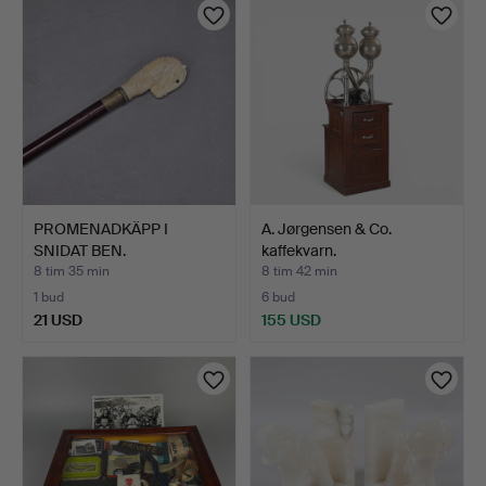
PROMENADKÄPP I
A. Jørgensen & Co.
SNIDAT BEN.
kaffekvarn.
8 tim 35 min
8 tim 42 min
1 bud
6 bud
21 USD
155 USD