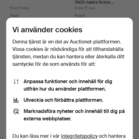
1900-talets första …
5 tim 11 min
5 tim 17 min
1 bud
8 bud
37 USD
158 USD
Vi använder cookies
Denna tjänst är en del av Auctionet-plattformen.
Vissa cookies är nödvändiga för att tillhandahålla
tjänsten, medan du kan hantera eller återkalla ditt
samtycke för de som används för att:
Anpassa funktioner och innehåll för dig
utifrån hur du använder plattformen.
Utveckla och förbättra plattformen.
SAMSUNG 48" Full HD Flat
TELEFON I SVART
Smart TV.
BAKELIT.
Marknadsföra nyheter och innehåll till dig på
5 tim 23 min
5 tim 25 min
externa webbplatser.
5 bud
Värdering
58 USD
41 USD
Du kan läsa mer i vår
integritetspolicy
och hantera