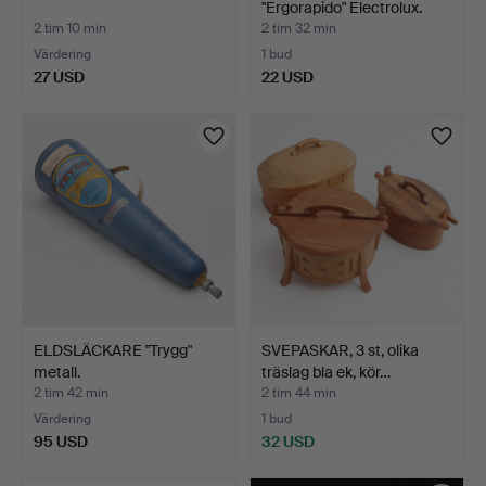
"Ergorapido" Electrolux.
2 tim 10 min
2 tim 32 min
Värdering
1 bud
27 USD
22 USD
ELDSLÄCKARE "Trygg"
SVEPASKAR, 3 st, olika
metall.
träslag bla ek, kör…
2 tim 42 min
2 tim 44 min
Värdering
1 bud
95 USD
32 USD