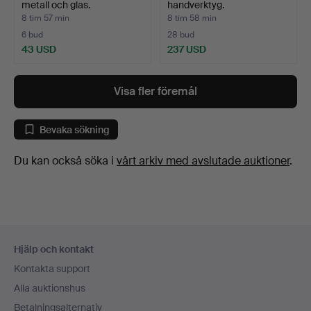
metall och glas.
handverktyg.
8 tim 57 min
8 tim 58 min
6 bud
28 bud
43 USD
237 USD
Visa fler föremål
Bevaka sökning
Du kan också söka i
vårt arkiv med avslutade auktioner
.
Sidfotsnavigation
Hjälp och kontakt
Kontakta support
Alla auktionshus
Betalningsalternativ