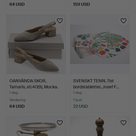
64 USD
159 USD
OANVÄNDA SKOR,
SVENSKT TENN, 11st
Tamaris, stl.40(9), Mocka.
bordstabletter, Josef F…
1 dag
1 dag
Värdering
1 bud
64 USD
22 USD