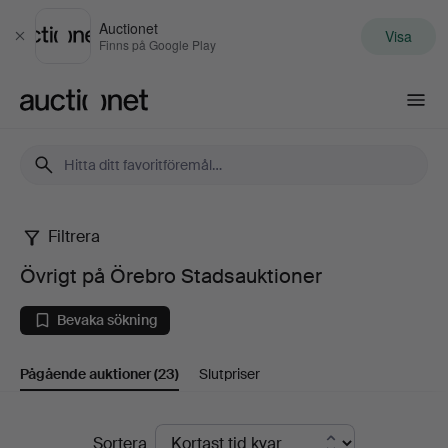
Auctionet
Visa
Stäng
Finns på Google Play
Auctionet.com
Filtrera
Övrigt
Övrigt på Örebro Stadsauktioner
på
Bevaka sökning
Örebro
Pågående auktioner
(23)
Slutpriser
Stadsauktioner
Pågående
Sortera