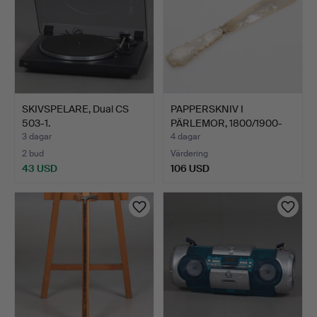
SKIVSPELARE, Dual CS
PAPPERSKNIV I
503-1.
PÄRLEMOR, 1800/1900-
talet.
3 dagar
4 dagar
2 bud
Värdering
43 USD
106 USD