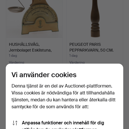
HUSHÅLLSVÅG,
PEUGEOT PARIS
Jernbolaget Eskilstuna,
PEPPARKVARN, 50 CM.
1900-…
1 dag
1 dag
Värdering
Värdering
64 USD
85 USD
Vi använder cookies
Denna tjänst är en del av Auctionet-plattformen.
Vissa cookies är nödvändiga för att tillhandahålla
tjänsten, medan du kan hantera eller återkalla ditt
samtycke för de som används för att:
Anpassa funktioner och innehåll för dig