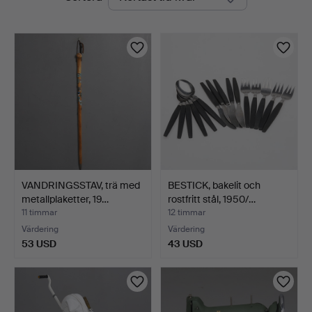
auktioner
VANDRINGSSTAV, trä med
BESTICK, bakelit och
metallplaketter, 19…
rostfritt stål, 1950/…
11 timmar
12 timmar
Värdering
Värdering
53 USD
43 USD