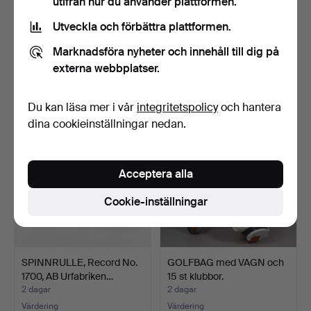
utifrån hur du använder plattformen.
Utveckla och förbättra plattformen.
BRICKA. Olja på tyg under
PROPORTIONALDELARE,
glasskiva med tr…
s.k. skalpassare, tidi…
Marknadsföra nyheter och innehåll till dig på
1 dag
2 dagar
externa webbplatser.
Värdering
Värdering
43 USD
53 USD
Du kan läsa mer i vår
integritetspolicy
och hantera
dina cookieinställningar nedan.
Acceptera alla
Cookie-inställningar
SPINNRULLE, Record No.
GOLFBAG med VAGN och
1700, AB Urfabriken…
15 st klubbor.
2 dagar
2 dagar
Värdering
Värdering