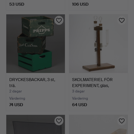
53 USD
106 USD
DRYCKESBACKAR, 3 st,
SKOLMATERIEL FÖR
trä.
EXPERIMENT, glas,
Svanstö…
2 dagar
3 dagar
Värdering
Värdering
74 USD
64 USD