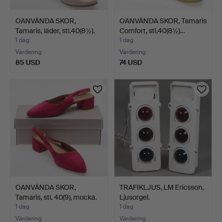
OANVÄNDA SKOR,
OANVÄNDA SKOR, Tamaris
Tamaris, läder, stl.40(8½).
Comfort, stl.40(8½)…
1 dag
1 dag
Värdering
Värdering
85 USD
74 USD
OANVÄNDA SKOR,
TRAFIKLJUS, LM Ericsson,
Tamaris, stl. 40(9), mocka.
Ljusorgel.
1 dag
1 dag
Värdering
Värdering