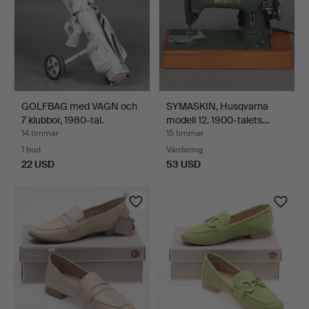
GOLFBAG med VAGN och
SYMASKIN, Husqvarna
7 klubbor, 1980-tal.
modell 12. 1900-talets…
14 timmar
15 timmar
1 bud
Värdering
22 USD
53 USD