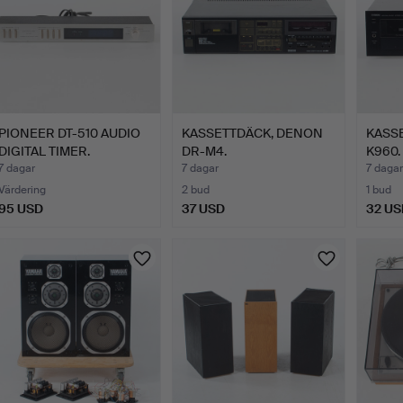
PIONEER DT-510 AUDIO
KASSETTDÄCK, DENON
KASS
DIGITAL TIMER.
DR-M4.
K960.
7 dagar
7 dagar
7 dagar
Värdering
2 bud
1 bud
95 USD
37 USD
32 US