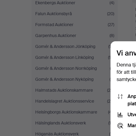
Ekenbergs Auktioner
(4)
Falun Auktionsbyrå
(20)
Formstad Auktioner
(27)
Garpenhus Auktioner
(8)
Gomér & Andersson Jönköping
(12)
Vi an
Gomér & Andersson Linköping
(14)
D
Denna tj
Gomér & Andersson Norrköping
(3)
för att t
samtycke
Gomér & Andersson Nyköping
(8)
Halmstads Auktionskammare
(26)
Anp
Handelslagret Auktionsservice
(29)
pla
Helsingborgs Auktionskammare
(41)
Utv
Hälsinglands Auktionsverk
(13)
Mar
Höganäs Auktionsverk
(11)