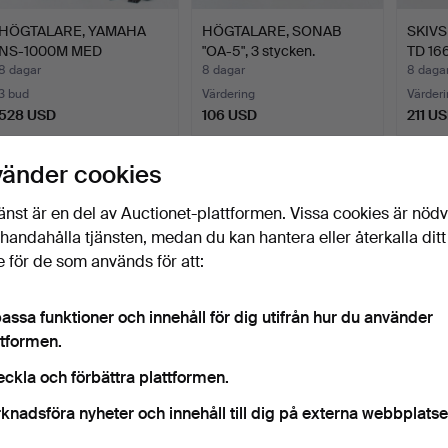
HÖGTALARE, YAMAHA
HÖGTALARE, SONAB
SKIV
NS-1000M MED
"OA-5", 3 stycken.
TD 166
TILLBEHÖR.
8 dagar
8 dagar
8 daga
3 bud
Värdering
Värderi
528 USD
106 USD
211 U
Bevaka sökning
vänder cookies
u kan också söka i
vårt arkiv med avslutade auktioner
.
änst är en del av Auctionet-plattformen. Vissa cookies är nöd
illhandahålla tjänsten, medan du kan hantera eller återkalla ditt
 för de som används för att:
assa funktioner och innehåll för dig utifrån hur du använder
ttformen.
eckla och förbättra plattformen.
knadsföra nyheter och innehåll till dig på externa webbplatse