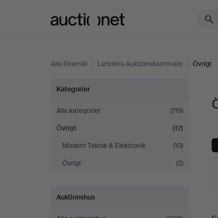
Auctionet.com
Alla föremål
/
Laholms Auktionskammare
/
Övrigt
Övrigt
Kategorier
på
Alla kategorier
(119)
Övrigt
(12)
Laholms
Modern Teknik & Elektronik
(10)
Auktionskammare
Övrigt
(2)
Auktionshus