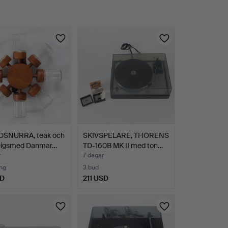
SNURRA, teak och
SKIVSPELARE, THORENS
 Digsmed Danmar…
TD-160B MK II med ton…
r
7 dagar
ng
3 bud
SD
211 USD