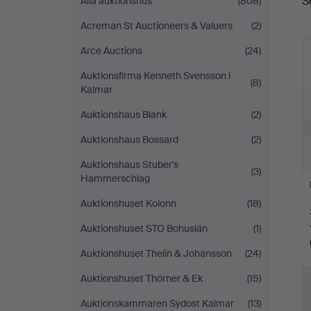
S
Alla auktionshus
(808)
a
Acreman St Auctioneers & Valuers
(2)
Arce Auctions
(24)
Auktionsfirma Kenneth Svensson i
(8)
Kalmar
Auktionshaus Blank
(2)
Auktionshaus Bossard
(2)
Auktionshaus Stuber's
(3)
Hammerschlag
Auktionshuset Kolonn
(18)
Auktionshuset STO Bohuslän
(1)
Auktionshuset Thelin & Johansson
(24)
Auktionshuset Thörner & Ek
(15)
Auktionskammaren Sydost Kalmar
(13)