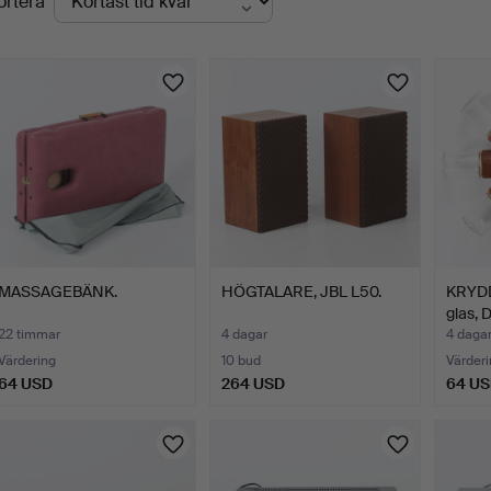
ortera
uktioner
MASSAGEBÄNK.
HÖGTALARE, JBL L50.
KRYDD
glas,
22 timmar
4 dagar
4 daga
Värdering
10 bud
Värderi
64 USD
264 USD
64 U