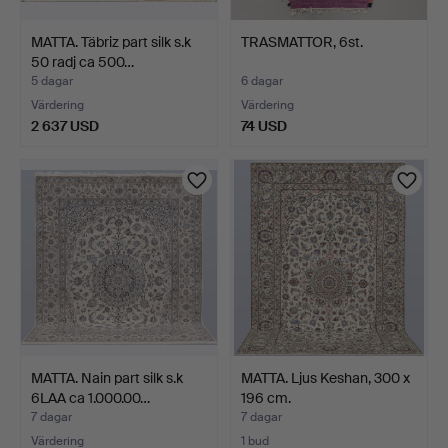
MATTA. Täbriz part silk s.k
TRASMATTOR, 6st.
50 radj ca 500…
5 dagar
6 dagar
Värdering
Värdering
2 637 USD
74 USD
MATTA. Nain part silk s.k
MATTA. Ljus Keshan, 300 x
6LAA ca 1.000.00…
196 cm.
7 dagar
7 dagar
Värdering
1 bud