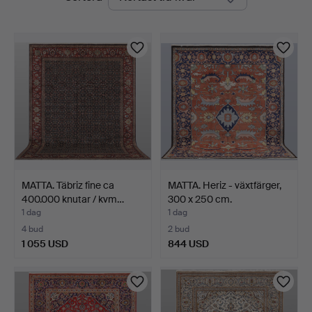
auktioner
MATTA. Täbriz fine ca
MATTA. Heriz - växtfärger,
400.000 knutar / kvm…
300 x 250 cm.
1 dag
1 dag
4 bud
2 bud
1 055 USD
844 USD