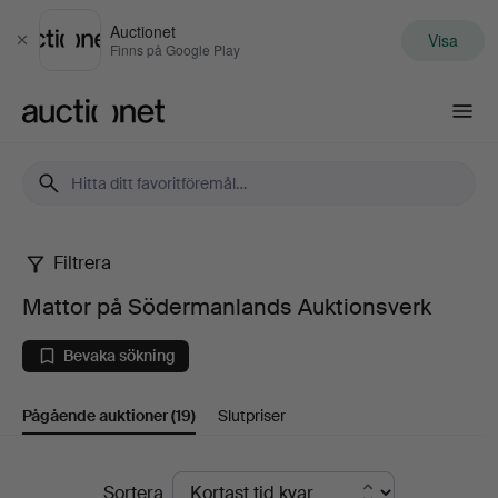
Auctionet
Visa
Stäng
Finns på Google Play
Auctionet.com
Filtrera
Mattor
Mattor på Södermanlands Auktionsverk
på
Bevaka sökning
Södermanlands
Pågående auktioner
(19)
Slutpriser
Auktionsverk
Pågående
Sortera