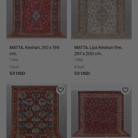
MATTA. Keshan, 310 x 198
MATTA. Ljus Keshan fine,
cm.
297 x 200 cm.
1 dag
1 dag
1 bud
4 bud
53 USD
53 USD