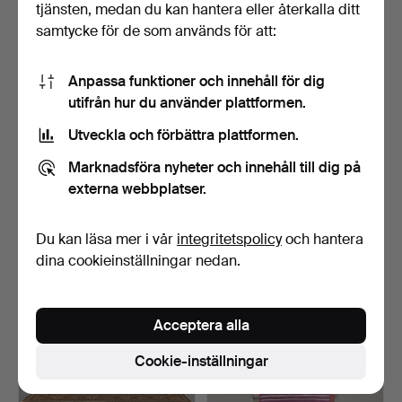
tjänsten, medan du kan hantera eller återkalla ditt
samtycke för de som används för att:
Anpassa funktioner och innehåll för dig
utifrån hur du använder plattformen.
Utveckla och förbättra plattformen.
MATTA. Heriz - växtfärger,
MATTA. Keshan fine korkull,
381 x 280 cm.
298 x 209 cm.
Marknadsföra nyheter och innehåll till dig på
2 dagar
2 dagar
externa webbplatser.
10 bud
Värdering
160 USD
1 583 USD
Du kan läsa mer i vår
integritetspolicy
och hantera
dina cookieinställningar nedan.
Acceptera alla
Cookie-inställningar