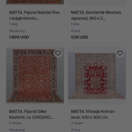
MATTA. Figural Baktiari fine,
MATTA. Semiantik Meshed,
trädgårdsmön…
signerad, 383 x 2…
1 dag
1 dag
Värdering
4 bud
1 899 USD
528 USD
MATTA. Figural Silke
MATTA. Vintage Kriman
Kashmir, ca 1.000.000…
lavar, 430 x 300 cm.
2 dagar
2 dagar
Värdering
2 bud