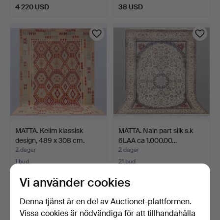
4 220 USD
38 USD
MATTA. Kelim klassisk
MATTA. Nain part silk s.k
design, 489 x 308 cm.
6LAA ca 1.000.00…
2 dagar
2 dagar
1 bud
21 bud
1 055 USD
169 USD
Vi använder cookies
Denna tjänst är en del av Auctionet-plattformen.
Vissa cookies är nödvändiga för att tillhandahålla