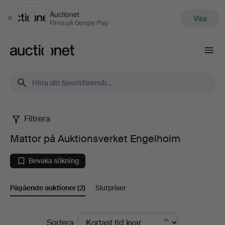
Auctionet
Visa
Stäng
Finns på Google Play
Auctionet.com
Filtrera
Mattor
Mattor på Auktionsverket Engelholm
på
Bevaka sökning
Auktionsverket
Pågående auktioner
(2)
Slutpriser
Engelholm
Pågående
Sortera