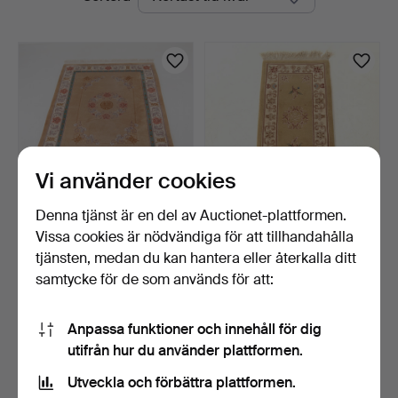
auktioner
Vi använder cookies
Denna tjänst är en del av Auctionet-plattformen.
Vissa cookies är nödvändiga för att tillhandahålla
MATTA, 255 x 170 cm, Kina
MATTA, 147 x 60 cm, Kina
1900-talets sena…
1900-talets senar…
tjänsten, medan du kan hantera eller återkalla ditt
23 timmar
1 dag
samtycke för de som används för att:
4 bud
2 bud
69 USD
43 USD
Anpassa funktioner och innehåll för dig
utifrån hur du använder plattformen.
Bevaka sökning
Utveckla och förbättra plattformen.
Du kan också söka i
vårt arkiv med avslutade auktioner
.