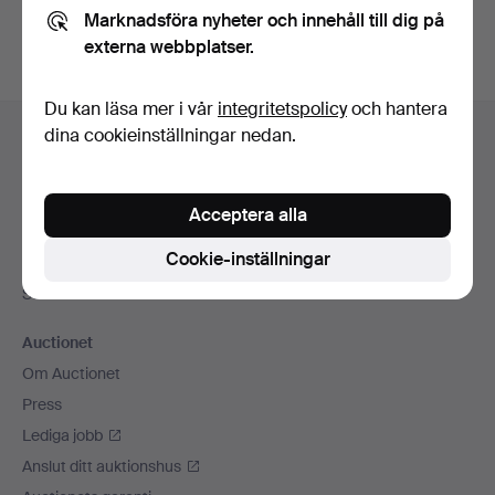
Marknadsföra nyheter och innehåll till dig på
externa webbplatser.
Du kan läsa mer i vår
integritetspolicy
och hantera
Sidfotsnavigation
dina cookieinställningar nedan.
Hjälp och kontakt
Kontakta support
Alla auktionshus
Acceptera alla
Betalningsalternativ
Cookie-inställningar
Vi skickar med
Sociala medier
Auctionet
Om Auctionet
Press
Lediga jobb
Anslut ditt auktionshus