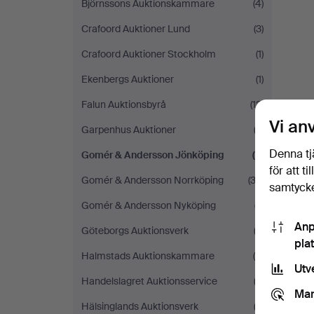
Björnssons Auktionskammare
(4)
Crafoord Auktioner Lund
(3)
Crafoord Auktioner Stockholm
(1)
Ekenbergs Auktioner
(1)
Falun Auktionsbyrå
(12)
Vi an
Garpenhus Auktioner
(3)
Denna tj
Gomér & Andersson Jönköping
(2)
för att t
Gomér & Andersson Norrköping
(32)
samtycke
Gomér & Andersson Nyköping
(7)
Anp
Göteborgs Auktionsverk
(2)
pla
Halmstads Auktionskammare
(6)
Utv
Handelslagret Auktionsservice
(2)
Mar
Hälsinglands Auktionsverk
(2)