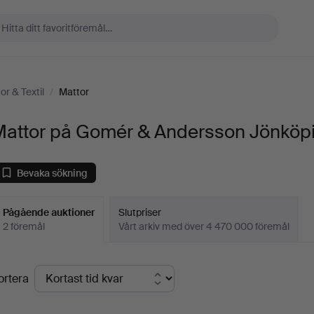
or & Textil
/
Mattor
Mattor på Gomér & Andersson Jönköp
Bevaka sökning
Pågående auktioner
Slutpriser
2 föremål
Vårt arkiv med över 4 470 000 föremål
Pågående
ortera
uktioner