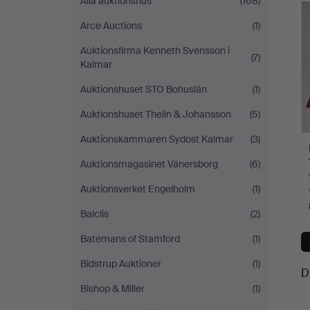
Alla auktionshus
(168)
Arce Auctions
(1)
Auktionsfirma Kenneth Svensson i
(7)
Kalmar
Auktionshuset STO Bohuslän
(1)
Auktionshuset Thelin & Johansson
(5)
Auktionskammaren Sydost Kalmar
(3)
Auktionsmagasinet Vänersborg
(6)
Auktionsverket Engelholm
(1)
Balclis
(2)
Batemans of Stamford
(1)
Bidstrup Auktioner
(1)
D
Bishop & Miller
(1)