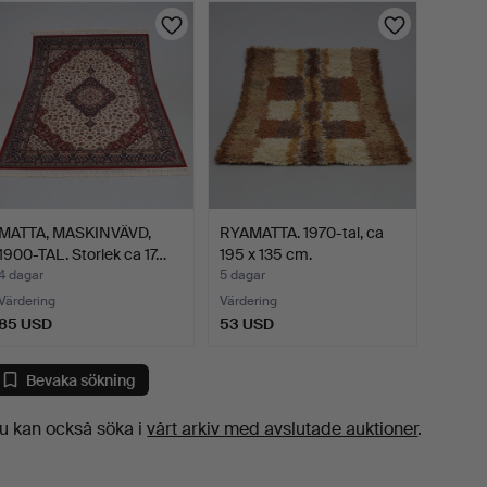
MATTA, MASKINVÄVD,
RYAMATTA. 1970-tal, ca
1900-TAL. Storlek ca 17…
195 x 135 cm.
4 dagar
5 dagar
Värdering
Värdering
85 USD
53 USD
Bevaka sökning
u kan också söka i
vårt arkiv med avslutade auktioner
.