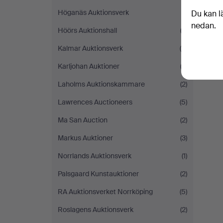
Höganäs Auktionsverk
(1)
Du kan l
nedan.
Höörs Auktionshall
(2)
Kalmar Auktionsverk
(4)
Karljohan Auktioner
(3)
Laholms Auktionskammare
(2)
Lawrences Auctioneers
(5)
Ma San Auction
(2)
Markus Auktioner
(3)
Norrlands Auktionsverk
(1)
Palsgaard Kunstauktioner
(2)
RA Auktionsverket Norrköping
(5)
Roslagens Auktionsverk
(2)