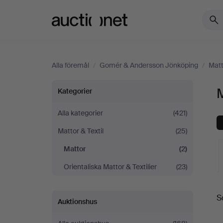
Auctionet.com
Alla föremål
/
Gomér & Andersson Jönköping
/
Matt
Mattor
Kategorier
på
Alla kategorier
(421)
Mattor & Textil
(25)
Gomér
Mattor
(2)
&
Orientaliska Mattor & Textilier
(23)
Andersson
S
Auktionshus
a
Jönköping