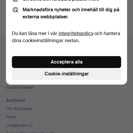
Du kan också söka i
vårt arkiv med avslutade auktioner
.
Marknadsföra nyheter och innehåll till dig på
externa webbplatser.
Du kan läsa mer i vår
integritetspolicy
och hantera
Sidfotsnavigation
dina cookieinställningar nedan.
Hjälp och kontakt
Kontakta support
Acceptera alla
Alla auktionshus
Betalningsalternativ
Cookie-inställningar
Vi skickar med
Sociala medier
Auctionet
Om Auctionet
Press
Lediga jobb