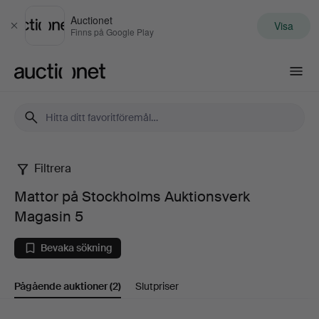
Auctionet
Visa
Stäng
Finns på Google Play
Auctionet.com
Filtrera
Mattor
Mattor på Stockholms Auktionsverk
på
Magasin 5
Stockholms
Bevaka sökning
Auktionsverk
Pågående auktioner
(2)
Slutpriser
Magasin