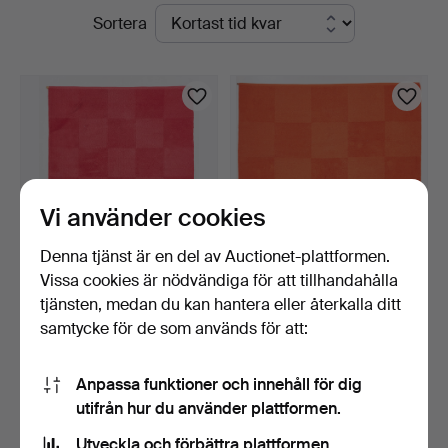
Pågående
Sortera
5
auktioner
Vi använder cookies
Denna tjänst är en del av Auctionet-plattformen.
Vissa cookies är nödvändiga för att tillhandahålla
GUNILLA LAGERHEM
MATTA, Kasthall, 2000-tal,
tjänsten, medan du kan hantera eller återkalla ditt
ULLBERG. Matta, "Fasett",
ca 252x252 cm.
samtycke för de som används för att:
…
3 dagar
7 dagar
4 bud
2 bud
106 USD
106 USD
Anpassa funktioner och innehåll för dig
utifrån hur du använder plattformen.
Bevaka sökning
Utveckla och förbättra plattformen.