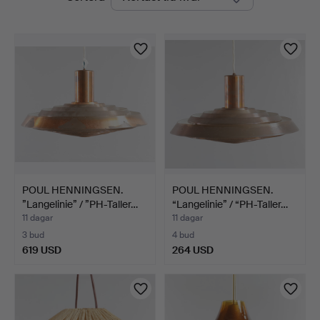
auktioner
POUL HENNINGSEN.
POUL HENNINGSEN.
”Langelinie” / ”PH-Taller…
“Langelinie” / “PH-Taller…
11 dagar
11 dagar
3 bud
4 bud
619 USD
264 USD