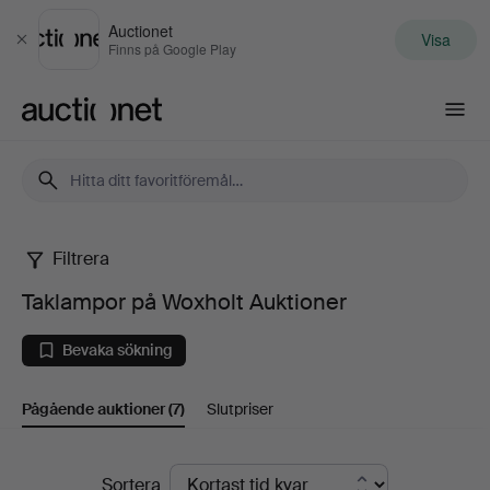
Auctionet
Visa
Stäng
Finns på Google Play
Auctionet.com
Filtrera
Taklampor
Taklampor på Woxholt Auktioner
på
Bevaka sökning
Woxholt
Pågående auktioner
(7)
Slutpriser
Auktioner
Pågående
Sortera