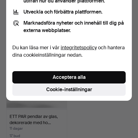
utifrån hur du använder plattformen.
Utveckla och förbättra plattformen.
POUL HENNINGSEN.
VILHELM LAURITZEN.
“Kontrast”. Pendel med vi…
VL45 Radiohuspendel, Da…
Marknadsföra nyheter och innehåll till dig på
11 dagar
11 dagar
externa webbplatser.
6 bud
3 bud
633 USD
63 USD
Du kan läsa mer i vår
integritetspolicy
och hantera
dina cookieinställningar nedan.
Acceptera alla
Cookie-inställningar
ETT PAR pendlar av glas,
dekorerade med ho…
11 dagar
17 bud