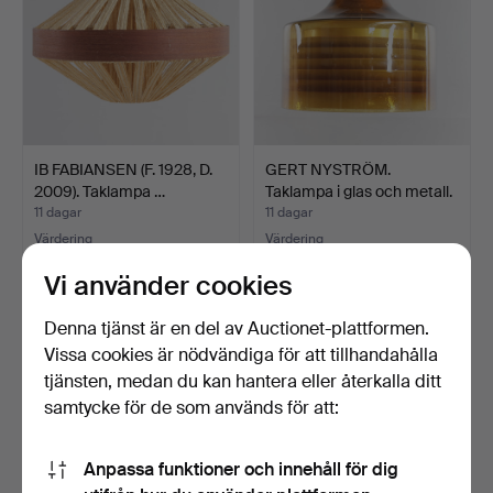
IB FABIANSEN (F. 1928, D.
GERT NYSTRÖM.
2009). Taklampa …
Taklampa i glas och metall.
…
11 dagar
11 dagar
Värdering
Värdering
186 USD
124 USD
Vi använder cookies
Denna tjänst är en del av Auctionet-plattformen.
Vissa cookies är nödvändiga för att tillhandahålla
tjänsten, medan du kan hantera eller återkalla ditt
samtycke för de som används för att:
Anpassa funktioner och innehåll för dig