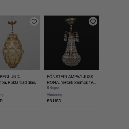
 BEGLUND.
FÖNSTERLAMPA/LJUSK
pa, Rökfärgad glas,
RONA, metall/prismor, 19…
r
5 dagar
ng
Värdering
SD
53 USD