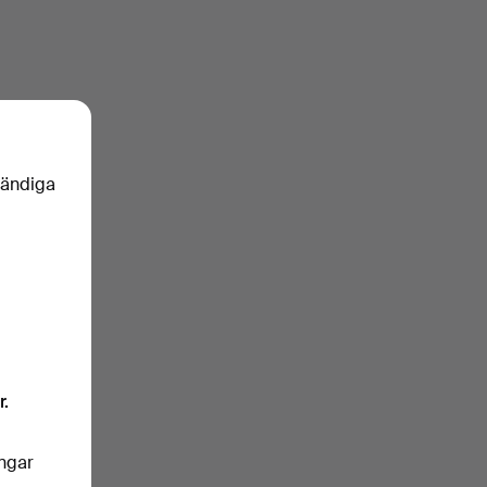
vändiga
r.
ingar