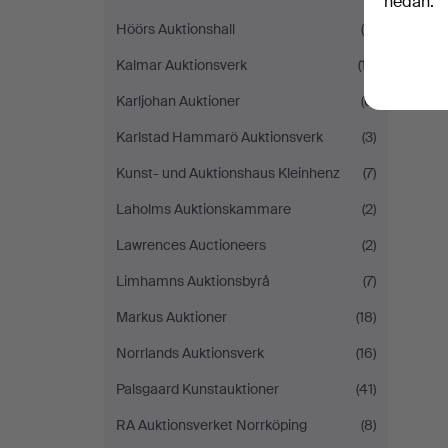
nedan.
Höörs Auktionshall
(8)
Kalmar Auktionsverk
(17)
Karljohan Auktioner
(6)
Karlstad Hammarö Auktionsverk
(3)
Kunst- und Auktionshaus Kleinhenz
(7)
Laholms Auktionskammare
(2)
Lawrences Auctioneers
(2)
Limhamns Auktionsbyrå
(7)
Markus Auktioner
(18)
Norrlands Auktionsverk
(16)
Palsgaard Kunstauktioner
(41)
RA Auktionsverket Norrköping
(8)