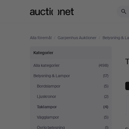
Auctionet.com
Alla föremål
/
Garpenhus Auktioner
/
Belysning & L
Taklampor
Kategorier
på
Alla kategorier
(498)
Belysning & Lampor
(17)
Garpenhus
Bordslampor
(5)
Auktioner
Ljuskronor
(2)
Taklampor
(4)
Vägglampor
(5)
Övrig belysning
(1)