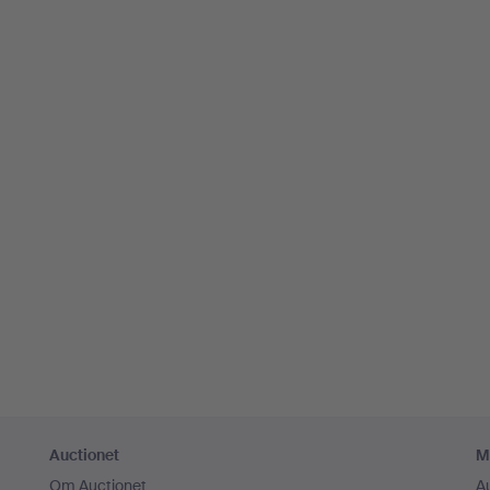
Auctionet
M
Om Auctionet
A