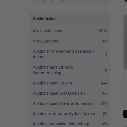
S
a
Auktionshus
Alla auktionshus
(582)
Arce Auctions
(6)
Auktionsfirma Kenneth Svensson i
(1)
Kalmar
Auktionshaus Stuber's
(3)
Hammerschlag
Auktionshuset Kolonn
(14)
Auktionshuset STO Bohuslän
(6)
Auktionshuset Thelin & Johansson
(21)
Auktionskammaren Sydost Kalmar
(7)
Auktionsmagasinet Vänersborg
(6)
D