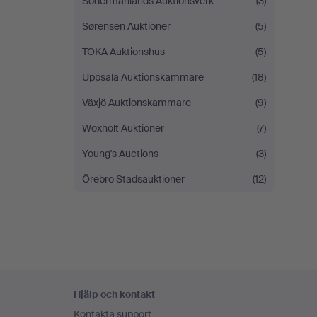
Södermanlands Auktionsverk
(3)
Sørensen Auktioner
(5)
TOKA Auktionshus
(5)
Uppsala Auktionskammare
(18)
Växjö Auktionskammare
(9)
Woxholt Auktioner
(7)
Young's Auctions
(3)
Örebro Stadsauktioner
(12)
Sidfotsnavigation
Hjälp och kontakt
Kontakta support