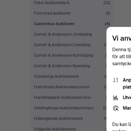
Falun Auktionsbyrå
(23)
Formstad Auktioner
(3)
Garpenhus Auktioner
(4)
Gomér & Andersson Jönköping
(7)
Vi an
Gomér & Andersson Linköping
(14)
Denna tj
Gomér & Andersson Norrköping
(4)
för att t
samtycke
Gomér & Andersson Nyköping
(6)
Göteborgs Auktionsverk
(13)
Anp
pla
Halmstads Auktionskammare
(10)
Utv
Handelslagret Auktionsservice
(6)
Mar
Helsingborgs Auktionskammare
(25)
Hälsinglands Auktionsverk
(16)
Du kan l
Höganäs Auktionsverk
(2)