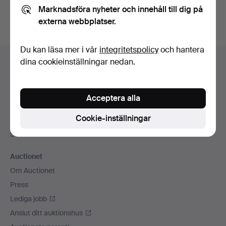
Marknadsföra nyheter och innehåll till dig på
externa webbplatser.
Du kan läsa mer i vår
integritetspolicy
och hantera
Sidfotsnavigation
dina cookieinställningar nedan.
Hjälp och kontakt
Kontakta support
Alla auktionshus
Acceptera alla
Betalningsalternativ
Cookie-inställningar
Vi skickar med
Sociala medier
Auctionet
Om Auctionet
Press
Lediga jobb
Anslut ditt auktionshus