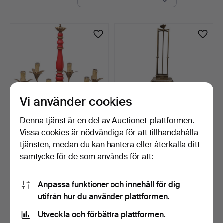
auktioner
Vi använder cookies
Denna tjänst är en del av Auctionet-plattformen.
Vissa cookies är nödvändiga för att tillhandahålla
Taklampa i polykromt och
Taklampa i jugend, mässing
förgyllt trä med …
och glas, omkri…
tjänsten, medan du kan hantera eller återkalla ditt
3 dagar
4 dagar
samtycke för de som används för att:
Värdering
Värdering
232 USD
347 USD
Anpassa funktioner och innehåll för dig
utifrån hur du använder plattformen.
Bevaka sökning
Utveckla och förbättra plattformen.
Du kan också söka i
vårt arkiv med avslutade auktioner
.