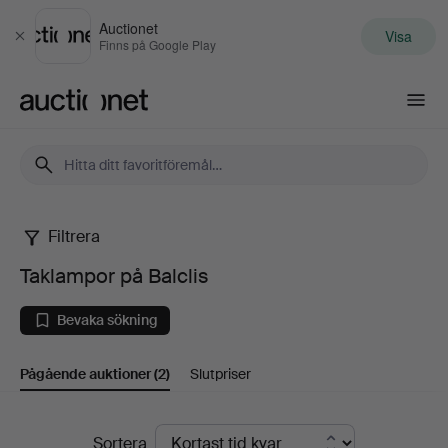
Auctionet
Visa
Stäng
Finns på Google Play
Auctionet.com
Filtrera
Taklampor
Taklampor på Balclis
på
Bevaka sökning
Balclis
Pågående auktioner
(2)
Slutpriser
Pågående
Sortera