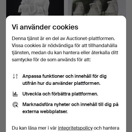
Vi använder cookies
Denna tjänst är en del av Auctionet-plattformen.
Vissa cookies är nödvändiga för att tillhandahålla
EMIL NÄSVALL. Väggrelief,
MARTIN SMIDA. HANS
kvinnostudie, gi…
ATELJÉ. ”Engångsartikla…
tjänsten, medan du kan hantera eller återkalla ditt
4 dagar
4 dagar
samtycke för de som används för att:
4 bud
1 bud
85 USD
32 USD
Anpassa funktioner och innehåll för dig
utifrån hur du använder plattformen.
Utveckla och förbättra plattformen.
Marknadsföra nyheter och innehåll till dig på
externa webbplatser.
Du kan läsa mer i vår
integritetspolicy
och hantera