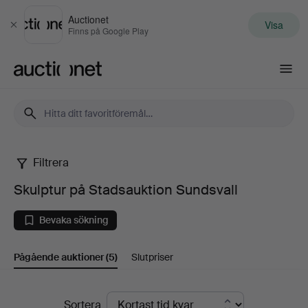
Auctionet
Visa
Stäng
Finns på Google Play
Auctionet.com
Filtrera
Skulptur
Skulptur på Stadsauktion Sundsvall
på
Bevaka sökning
Stadsauktion
Pågående auktioner
(5)
Slutpriser
Sundsvall
Pågående
Sortera