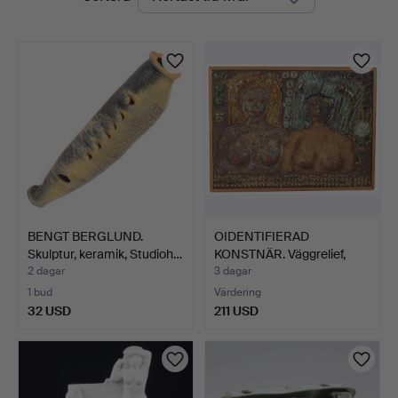
auktioner
BENGT BERGLUND.
OIDENTIFIERAD
Skulptur, keramik, Studioh…
KONSTNÄR. Väggrelief,
stengo…
2 dagar
3 dagar
1 bud
Värdering
32 USD
211 USD