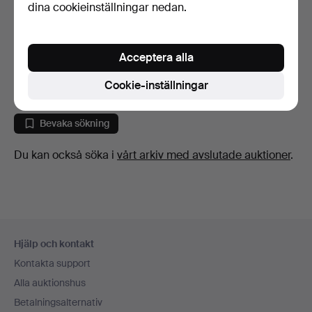
dina cookieinställningar nedan.
URBAN GUNNARSSON.
Gunnar Sträng, skulptur,…
Acceptera alla
5 dagar
1 bud
Cookie-inställningar
32 USD
Bevaka sökning
Du kan också söka i
vårt arkiv med avslutade auktioner
.
Sidfotsnavigation
Hjälp och kontakt
Kontakta support
Alla auktionshus
Betalningsalternativ