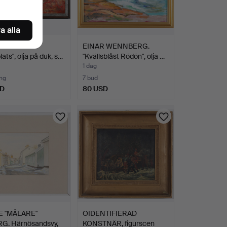
a alla
JUNTTILA.
EINAR WENNBERG.
ats", olja på duk, s…
"Kvällsblåst Rödön", olja …
1 dag
ng
7 bud
SD
80 USD
 "MÅLARE"
OIDENTIFIERAD
G. Härnösandsvy,
KONSTNÄR, figurscen