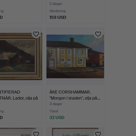
…
med häst…
r
2 dagar
ng
Värdering
SD
159 USD
TIFIERAD
ÅKE CORSHAMMAR.
NÄR. Lador, olja på
"Morgon i staden", olja på…
r
3 dagar
ng
1 bud
SD
32 USD