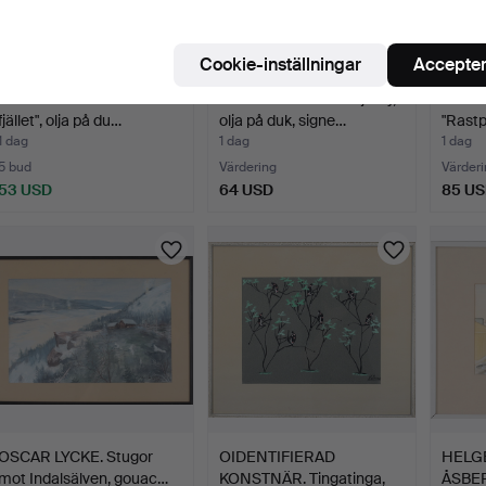
Cookie-inställningar
Accepter
CURT AGGE. "Solen vid
BERNT LARSSON. Fjällvy,
VESA 
fjället", olja på du…
olja på duk, signe…
"Rastpl
1 dag
1 dag
1 dag
5 bud
Värdering
Värderi
53 USD
64 USD
85 U
OSCAR LYCKE. Stugor
OIDENTIFIERAD
HELGE
mot Indalsälven, gouac…
KONSTNÄR. Tingatinga,
ÅSBER