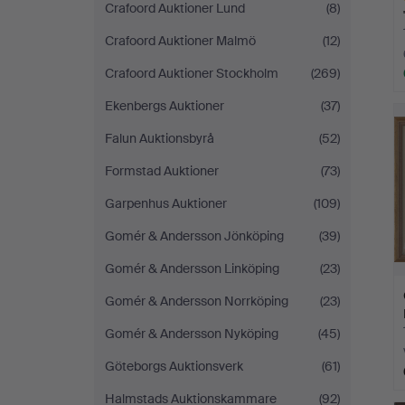
Crafoord Auktioner Lund
(8)
Crafoord Auktioner Malmö
(12)
Crafoord Auktioner Stockholm
(269)
Ut
Ekenbergs Auktioner
(37)
f
Falun Auktionsbyrå
(52)
Formstad Auktioner
(73)
Garpenhus Auktioner
(109)
Gomér & Andersson Jönköping
(39)
Gomér & Andersson Linköping
(23)
Gomér & Andersson Norrköping
(23)
Gomér & Andersson Nyköping
(45)
Göteborgs Auktionsverk
(61)
Halmstads Auktionskammare
(92)