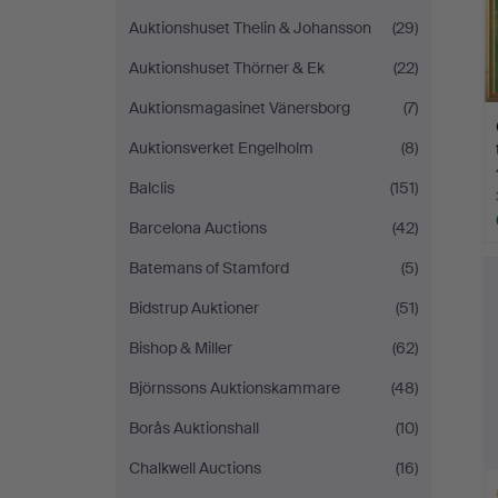
Auktionshuset Thelin & Johansson
(29)
Auktionshuset Thörner & Ek
(22)
Auktionsmagasinet Vänersborg
(7)
Auktionsverket Engelholm
(8)
Balclis
(151)
Barcelona Auctions
(42)
Batemans of Stamford
(5)
Bidstrup Auktioner
(51)
Bishop & Miller
(62)
Björnssons Auktionskammare
(48)
Borås Auktionshall
(10)
Chalkwell Auctions
(16)