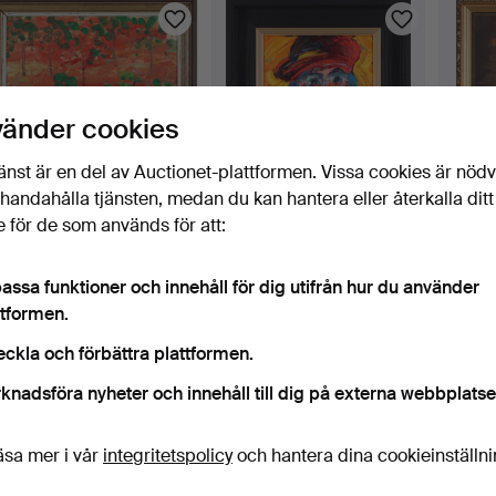
vänder cookies
änst är en del av Auctionet-plattformen. Vissa cookies är nöd
illhandahålla tjänsten, medan du kan hantera eller återkalla ditt
 för de som används för att:
GUNNAR GREIBER. "Rosa
BENGT ÅBERG. Porträtt,
OIDEN
mark", olja på pannå…
olja på duk, signer…
KONS
ölsejd
1 dag
1 dag
1 dag
assa funktioner och innehåll för dig utifrån hur du använder
2 bud
8 bud
2 bud
ttformen.
64 USD
95 USD
37 US
eckla och förbättra plattformen.
knadsföra nyheter och innehåll till dig på externa webbplatse
äsa mer i vår
integritetspolicy
och hantera dina cookieinställn