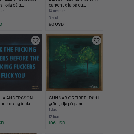
", olja på d…
parken", olja på du…
mar
13 timmar
9 bud
SD
90 USD
OLA ANDERSSON.
GUNNAR GREIBER. Träd i
the fucking fucke…
grönt, olja på pann…
1 dag
12 bud
SD
106 USD