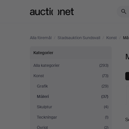
Auctionet.com
Alla föremål
/
Stadsauktion Sundsvall
/
Konst
/
Mål
Måleri
Kategorier
M
på
Alla kategorier
(293)
Konst
(73)
Stadsauktion
Grafik
(29)
Sundsvall
Måleri
(37)
Skulptur
(4)
Teckningar
(1)
S
a
Övrigt
(2)