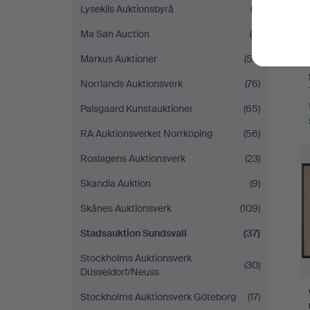
Lysekils Auktionsbyrå
(2)
Ma San Auction
(4)
Markus Auktioner
(52)
Norrlands Auktionsverk
(76)
Palsgaard Kunstauktioner
(65)
RA Auktionsverket Norrköping
(56)
Roslagens Auktionsverk
(23)
Skandia Auktion
(9)
Skånes Auktionsverk
(109)
Stadsauktion Sundsvall
(37)
Stockholms Auktionsverk
(30)
Düsseldorf/Neuss
Stockholms Auktionsverk Göteborg
(17)