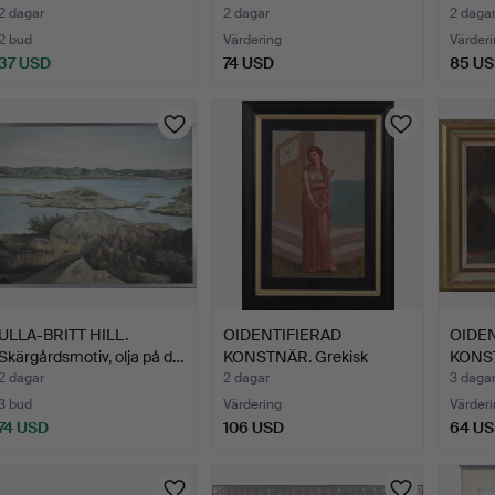
tusch,…
akvar
2 dagar
2 dagar
2 daga
2 bud
Värdering
Värderi
37 USD
74 USD
85 U
ULLA-BRITT HILL.
OIDENTIFIERAD
OIDEN
Skärgårdsmotiv, olja på d…
KONSTNÄR. Grekisk
KONST
kvinna, ol…
duk…
2 dagar
2 dagar
3 daga
3 bud
Värdering
Värderi
74 USD
106 USD
64 U