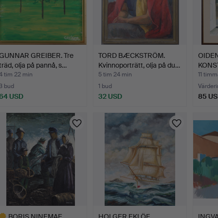
GUNNAR GREIBER. Tre
TORD BÆCKSTRÖM.
OIDEN
träd, olja på pannå, s…
Kvinnoporträtt, olja på du…
KONS
"Semes
4 tim 22 min
5 tim 24 min
11 timm
3 bud
1 bud
Värderi
64 USD
32 USD
85 U
BORIS NINEMAE.
HOLGER EKLÖF.
INGVA