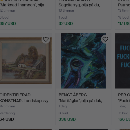
"Marknad i hamnen", olja
Segelfartyg, olja på du,
Patmos
på…
sig…
12 timmar
13 timmar
13 tim
6 bud
1 bud
18 bud
697 USD
32 USD
117 U
valt
öremål
OIDENTIFIERAD
BENGT ÅBERG.
PER 
KONSTNÄR. Landskaps vy
"Nattfåglar", olja på duk,
"Fuck 
med g…
si…
14 timmar
1 dag
1 dag
Värdering
8 bud
15 bud
64 USD
338 USD
166 U