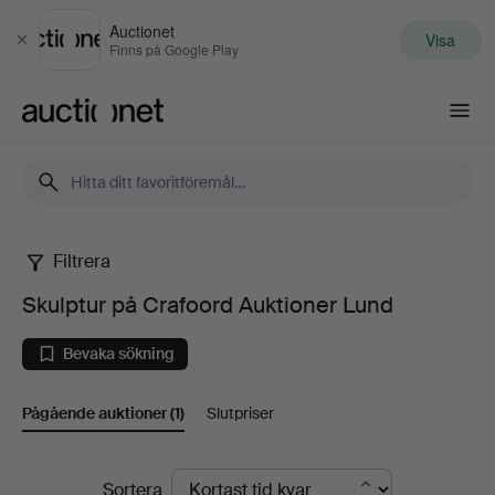
Auctionet
Visa
Stäng
Finns på Google Play
Auctionet.com
Filtrera
Skulptur
Skulptur på Crafoord Auktioner Lund
på
Bevaka sökning
Crafoord
Pågående auktioner
(1)
Slutpriser
Auktioner
Lund
Pågående
Sortera