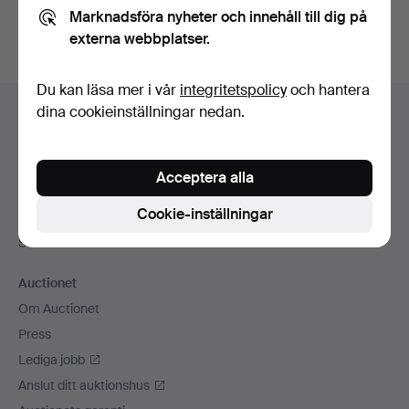
Marknadsföra nyheter och innehåll till dig på
externa webbplatser.
Du kan läsa mer i vår
integritetspolicy
och hantera
Sidfotsnavigation
dina cookieinställningar nedan.
Hjälp och kontakt
Kontakta support
Alla auktionshus
Acceptera alla
Betalningsalternativ
Cookie-inställningar
Vi skickar med
Sociala medier
Auctionet
Om Auctionet
Press
Lediga jobb
Anslut ditt auktionshus