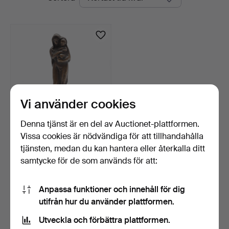
auktioner
Vi använder cookies
Denna tjänst är en del av Auctionet-plattformen.
Vissa cookies är nödvändiga för att tillhandahålla
AARRE AALTONEN.
SKULPTUR, MOR OCH
tjänsten, medan du kan hantera eller återkalla ditt
BARN, BR…
5 dagar
samtycke för de som används för att:
Värdering
316 USD
Anpassa funktioner och innehåll för dig
utifrån hur du använder plattformen.
Bevaka sökning
Utveckla och förbättra plattformen.
Du kan också söka i
vårt arkiv med avslutade auktioner
.