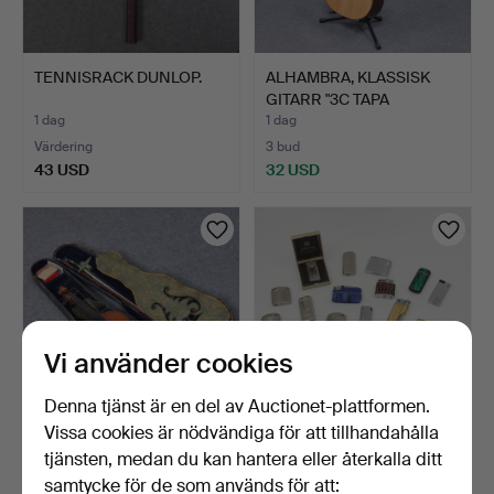
TENNISRACK DUNLOP.
ALHAMBRA, KLASSISK
GITARR "3C TAPA
MACIZA"…
1 dag
1 dag
Värdering
3 bud
43 USD
32 USD
Vi använder cookies
Denna tjänst är en del av Auctionet-plattformen.
Vissa cookies är nödvändiga för att tillhandahålla
ÄLDRE FIOL MED STRÅKE
SAMLING TÄNDARE,
tjänsten, medan du kan hantera eller återkalla ditt
I FODRAL.
REKLAM, RONSON M.M
samtycke för de som används för att:
(EJ TR…
1 dag
4 dagar