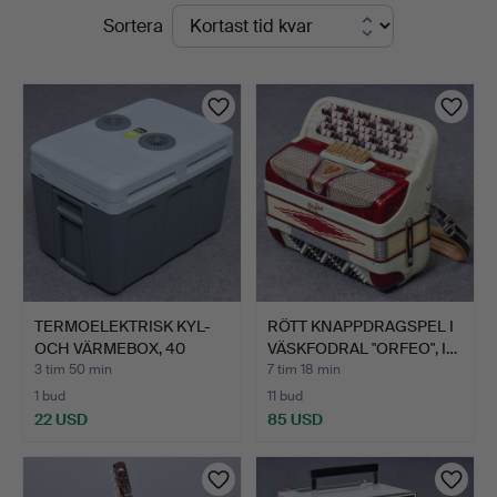
Pågående
Sortera
auktioner
TERMOELEKTRISK KYL-
RÖTT KNAPPDRAGSPEL I
OCH VÄRMEBOX, 40
VÄSKFODRAL "ORFEO", I…
LITER…
3 tim 50 min
7 tim 18 min
1 bud
11 bud
22 USD
85 USD