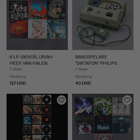
6 LP-SKIVOR, URIAH
BANDSPELARE
HEEP, VAN HALEN.
"DIKTAFON" PHILIPS
EL3581, MAD…
7 dagar
7 dagar
Värdering
Värdering
127 USD
43 USD