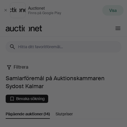
Auctionet
Visa
Stäng
Finns på Google Play
Auctionet.com
Filtrera
Samlarföremål
Samlarföremål på Auktionskammaren
på
Sydost Kalmar
Auktionskammaren
Bevaka sökning
Sydost
Pågående auktioner
(14)
Slutpriser
Kalmar