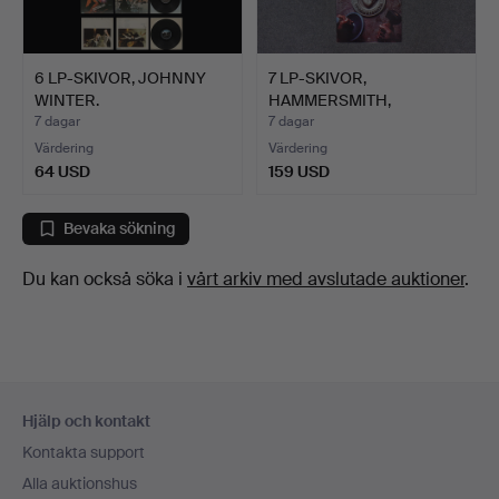
6 LP-SKIVOR, JOHNNY
7 LP-SKIVOR,
WINTER.
HAMMERSMITH,
STEPPENWOLF, NAZ…
7 dagar
7 dagar
Värdering
Värdering
64 USD
159 USD
Bevaka sökning
Du kan också söka i
vårt arkiv med avslutade auktioner
.
Sidfotsnavigation
Hjälp och kontakt
Kontakta support
Alla auktionshus