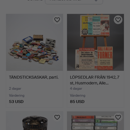
auktioner
TÄNDSTICKSASKAR, parti.
LÖPSEDLAR FRÅN 1942, 7
st, Husmodern, Alle…
2 dagar
4 dagar
Värdering
Värdering
53 USD
85 USD