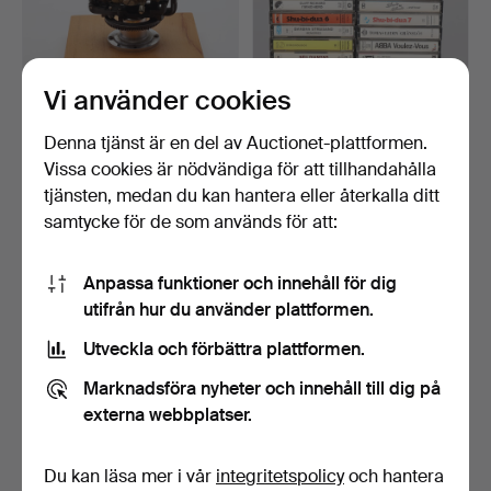
Vi använder cookies
Denna tjänst är en del av Auctionet-plattformen.
Vissa cookies är nödvändiga för att tillhandahålla
GYROSKOP monterad på
KASSETTBAND 28 stycken
platta.
original.
tjänsten, medan du kan hantera eller återkalla ditt
5 dagar
7 dagar
samtycke för de som används för att:
Värdering
Värdering
316 USD
53 USD
Anpassa funktioner och innehåll för dig
utifrån hur du använder plattformen.
Utveckla och förbättra plattformen.
Marknadsföra nyheter och innehåll till dig på
externa webbplatser.
Du kan läsa mer i vår
integritetspolicy
och hantera