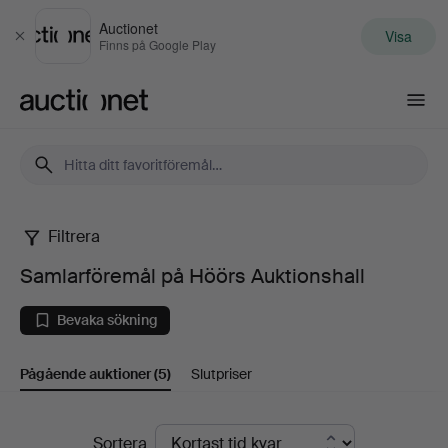
Auctionet
Visa
Stäng
Finns på Google Play
Auctionet.com
Filtrera
Samlarföremål
Samlarföremål på Höörs Auktionshall
på
Bevaka sökning
Höörs
Pågående auktioner
(5)
Slutpriser
Auktionshall
Pågående
Sortera