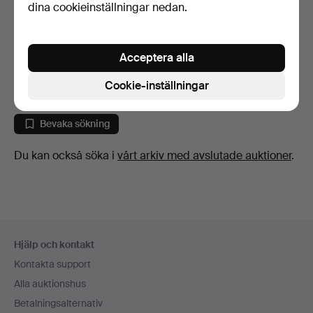
dina cookieinställningar nedan.
PENNOR 8 stycken bl. a
Montblanc.
Acceptera alla
9 dagar
Värdering
Cookie-inställningar
421 USD
Bevaka sökning
Du kan också söka i
vårt arkiv med avslutade auktioner
.
Sidfotsnavigation
Hjälp och kontakt
Kontakta support
Alla auktionshus
Betalningsalternativ