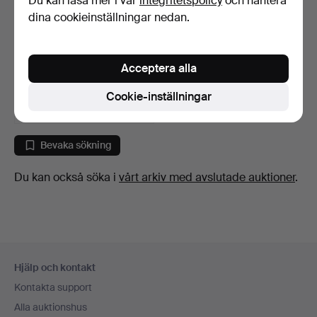
Du kan läsa mer i vår
integritetspolicy
och hantera
dina cookieinställningar nedan.
KNAPPDRAGSPEL,
Hohner Rivera VI de luxe.
Acceptera alla
7 dagar
Värdering
Cookie-inställningar
85 USD
Bevaka sökning
Du kan också söka i
vårt arkiv med avslutade auktioner
.
Sidfotsnavigation
Hjälp och kontakt
Kontakta support
Alla auktionshus