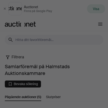
Auctionet
Visa
Stäng
Finns på Google Play
Auctionet.com
Filtrera
Samlarföremål
Samlarföremål på Halmstads
på
Auktionskammare
Halmstads
Bevaka sökning
Auktionskammare
Pågående auktioner
(5)
Slutpriser