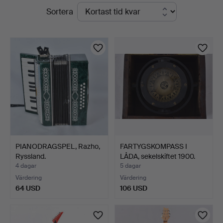
Pågående
Sortera
auktioner
PIANODRAGSPEL, Razho,
FARTYGSKOMPASS I
Ryssland.
LÅDA, sekelskiftet 1900.
4 dagar
5 dagar
Värdering
Värdering
64 USD
106 USD