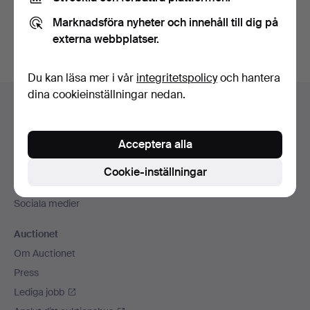
Du kan också söka i
vårt arkiv med avslutade auktioner
.
Marknadsföra nyheter och innehåll till dig på
externa webbplatser.
Du kan läsa mer i vår
integritetspolicy
och hantera
Sidfotsnavigation
dina cookieinställningar nedan.
Hjälp och kontakt
Kontakta support
Acceptera alla
Alla auktionshus
Betalningsalternativ
Cookie-inställningar
Vi skickar med
Sociala medier
Auctionet
Om Auctionet
Press
Lediga jobb