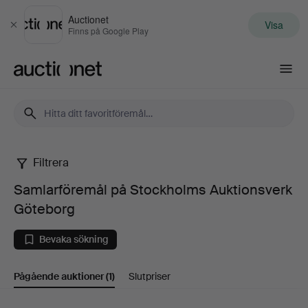
Auctionet
Visa
Stäng
Finns på Google Play
Auctionet.com
Filtrera
Samlarföremål
Samlarföremål på Stockholms Auktionsverk
på
Göteborg
Stockholms
Bevaka sökning
Auktionsverk
Pågående auktioner
(1)
Slutpriser
Göteborg