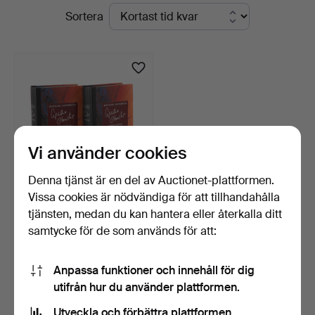
Pågående
Sortera
auktioner
Vi använder cookies
Denna tjänst är en del av Auctionet-plattformen.
Vissa cookies är nödvändiga för att tillhandahålla
MONTBLANC, pennor, 3 st,
tjänsten, medan du kan hantera eller återkalla ditt
Meisterstück, Aga…
samtycke för de som används för att:
9 dagar
2 bud
422 USD
Anpassa funktioner och innehåll för dig
utifrån hur du använder plattformen.
Bevaka sökning
Utveckla och förbättra plattformen.