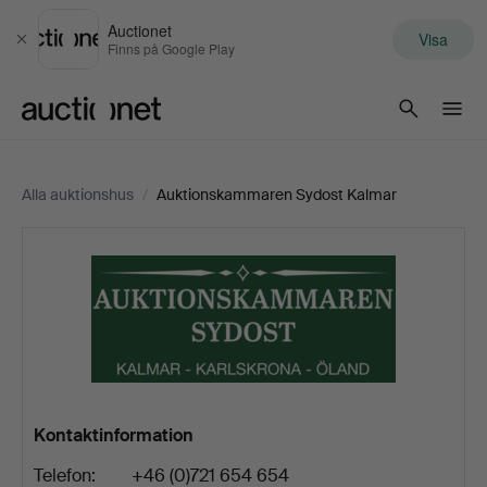
Auctionet
Visa
Stäng
Finns på Google Play
Auctionet.com
Alla auktionshus
/
Auktionskammaren Sydost Kalmar
Auktionskammaren
Sydost
Kalmar
Kontaktinformation
Telefon:
+46 (0)721 654 654