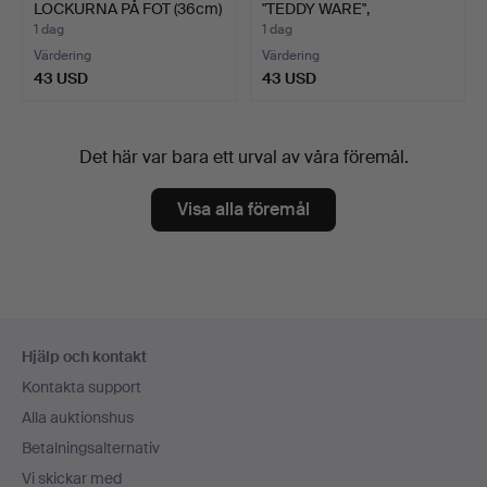
LOCKURNA PÅ FOT (36cm)
"TEDDY WARE",
PORSLI…
LANCASTE…
1 dag
1 dag
Värdering
Värdering
43 USD
43 USD
Det här var bara ett urval av våra föremål.
Visa alla föremål
Sidfotsnavigation
Hjälp och kontakt
Kontakta support
Alla auktionshus
Betalningsalternativ
Vi skickar med