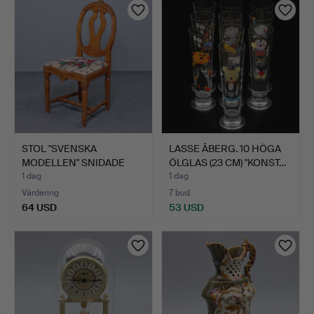
STOL "SVENSKA
LASSE ÅBERG. 10 HÖGA
MODELLEN" SNIDADE
ÖLGLAS (23 CM) "KONST…
DETALJER, …
1 dag
1 dag
Värdering
7 bud
64 USD
53 USD