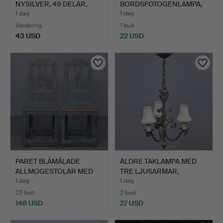
NYSILVER, 49 DELAR,
BORDSFOTOGENLAMPA,
1900…
MÄSSING &…
1 dag
1 dag
Värdering
1 bud
43 USD
22 USD
PARET BLÅMÅLADE
ÄLDRE TAKLAMPA MED
ALLMOGESTOLAR MED
TRE LJUSARMAR,
GENOMBRU…
GRÖNPATI…
1 dag
1 dag
23 bud
2 bud
148 USD
27 USD