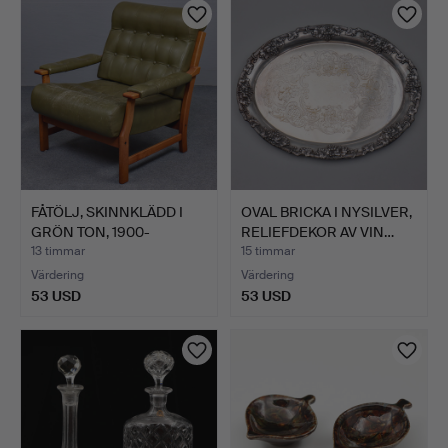
FÅTÖLJ, SKINNKLÄDD I
OVAL BRICKA I NYSILVER,
GRÖN TON, 1900-
RELIEFDEKOR AV VIN…
TALETS…
13 timmar
15 timmar
Värdering
Värdering
53 USD
53 USD