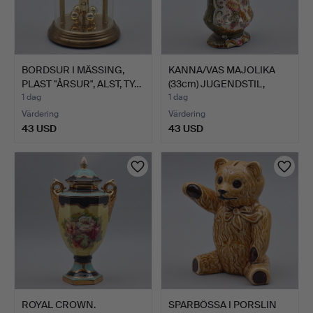
BORDSUR I MÄSSING,
KANNA/VAS MAJOLIKA
PLAST "ÅRSUR", ALST, TY…
(33cm) JUGENDSTIL,
TIDI…
1 dag
1 dag
Värdering
Värdering
43 USD
43 USD
ROYAL CROWN.
SPARBÖSSA I PORSLIN