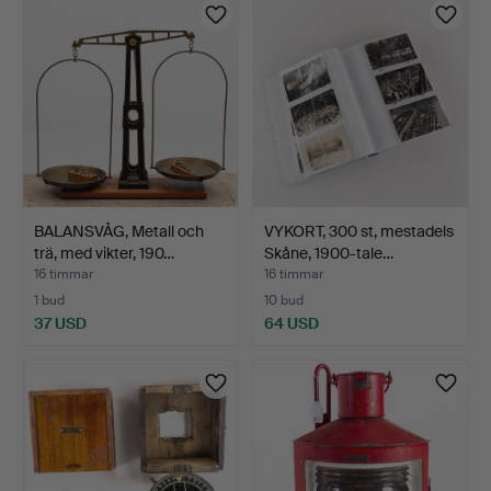
BALANSVÅG, Metall och
VYKORT, 300 st, mestadels
trä, med vikter, 190…
Skåne, 1900-tale…
16 timmar
16 timmar
1 bud
10 bud
37 USD
64 USD