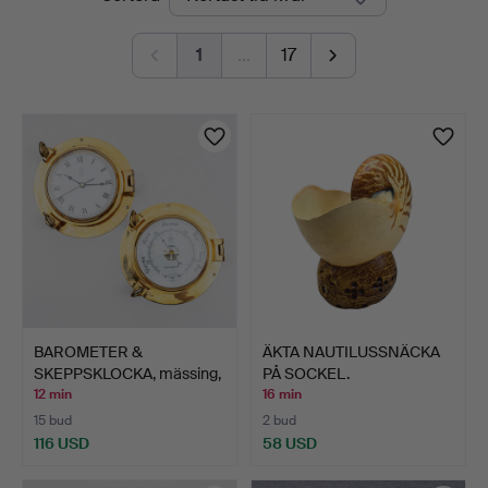
auktioner
1
…
17
BAROMETER &
ÄKTA NAUTILUSSNÄCKA
SKEPPSKLOCKA, mässing,
PÅ SOCKEL.
Pilot M…
12 min
16 min
15 bud
2 bud
116 USD
58 USD