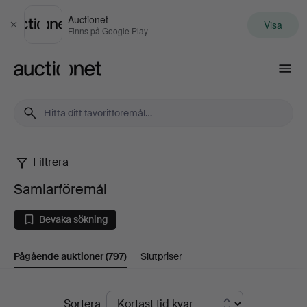
Auctionet
Visa
Stäng
Finns på Google Play
Auctionet.com
Filtrera
Samlarföremål
Samlarföremål
Bevaka sökning
Pågående auktioner
(797)
Slutpriser
Pågående
Sortera