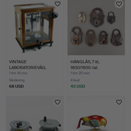
VINTAGE
HÄNGLÅS, 7 st,
LABORATORIEVÅG.
1800/1900-tal.
1 tim 14 min
1 tim 25 min
Värdering
4 bud
68 USD
43 USD