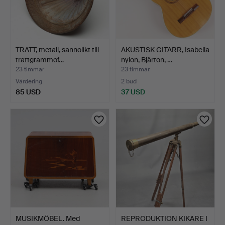
TRATT, metall, sannolikt till
AKUSTISK GITARR, Isabella
trattgrammof…
nylon, Bjärton, …
23 timmar
23 timmar
Värdering
2 bud
85 USD
37 USD
MUSIKMÖBEL. Med
REPRODUKTION KIKARE I