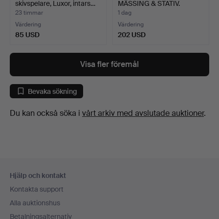
skivspelare, Luxor, intars…
MÄSSING & STATIV.
23 timmar
1 dag
Värdering
Värdering
85 USD
202 USD
Visa fler föremål
Bevaka sökning
Du kan också söka i
vårt arkiv med avslutade auktioner
.
Sidfotsnavigation
Hjälp och kontakt
Kontakta support
Alla auktionshus
Betalningsalternativ