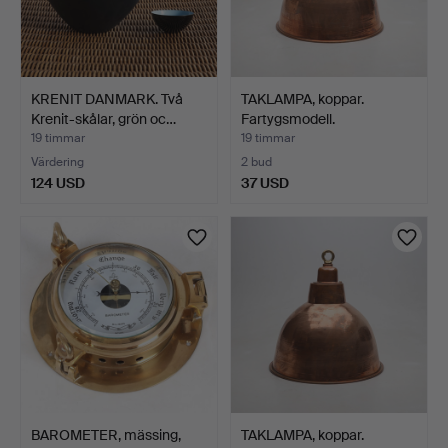
KRENIT DANMARK. Två
TAKLAMPA, koppar.
Krenit-skålar, grön oc…
Fartygsmodell.
19 timmar
19 timmar
Värdering
2 bud
124 USD
37 USD
BAROMETER, mässing,
TAKLAMPA, koppar.