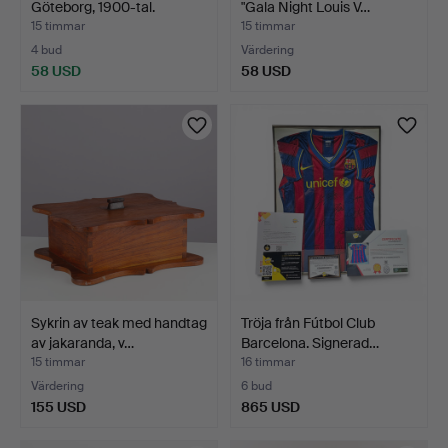
Göteborg, 1900-tal.
"Gala Night Louis V…
15 timmar
15 timmar
4 bud
Värdering
58 USD
58 USD
Sykrin av teak med handtag
Tröja från Fútbol Club
av jakaranda, v…
Barcelona. Signerad…
15 timmar
16 timmar
Värdering
6 bud
155 USD
865 USD