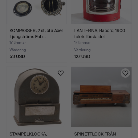
KOMPASSER, 2 st, bl a Axel
LANTERNA, Babord, 1900 –
Ljungströms Fab…
talets första del.
17 timmar
17 timmar
Värdering
Värdering
53 USD
127 USD
STÄMPELKLOCKA,
SPINETTLOCK FRÅN