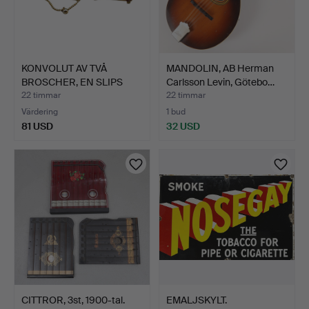
KONVOLUT AV TVÅ
MANDOLIN, AB Herman
BROSCHER, EN SLIPS
Carlsson Levin, Götebo…
NÅL OCH…
22 timmar
22 timmar
Värdering
1 bud
81 USD
32 USD
CITTROR, 3st, 1900-tal.
EMALJSKYLT.