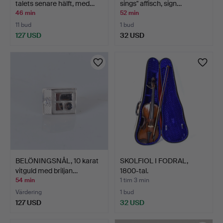
talets senare hälft, med…
sings" affisch, sign…
46 min
52 min
11 bud
1 bud
127 USD
32 USD
BELÖNINGSNÅL, 10 karat
SKOLFIOL I FODRAL,
vitguld med briljan…
1800-tal.
54 min
1 tim 3 min
Värdering
1 bud
127 USD
32 USD