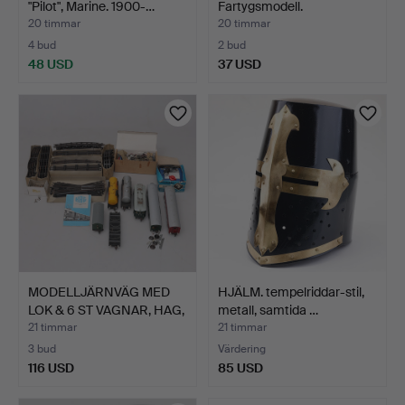
"Pilot", Marine. 1900-…
Fartygsmodell.
20 timmar
20 timmar
4 bud
2 bud
48 USD
37 USD
MODELLJÄRNVÄG MED
HJÄLM. tempelriddar-stil,
LOK & 6 ST VAGNAR, HAG,
metall, samtida …
…
21 timmar
21 timmar
3 bud
Värdering
116 USD
85 USD