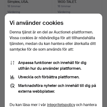
Simplex, USA.
1800-TALET.
18 timmar
18 timmar
Värdering
Värdering
106 USD
41 USD
Vi använder cookies
Denna tjänst är en del av Auctionet-plattformen.
Vissa cookies är nödvändiga för att tillhandahålla
tjänsten, medan du kan hantera eller återkalla ditt
samtycke för de som används för att:
Anpassa funktioner och innehåll för dig
utifrån hur du använder plattformen.
Utveckla och förbättra plattformen.
PHILIPPE STARCK.
MARITIMA TRYCK M.M.
Thomson "LaLaLa" radio, 1…
Marknadsföra nyheter och innehåll till dig på
18 timmar
18 timmar
externa webbplatser.
4 bud
Värdering
119 USD
27 USD
Du kan läsa mer i vår
integritetspolicy
och hantera