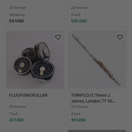
22 timmar
23 timmar
Värdering
5 bud
53 USD
128 USD
FLUGFISKERULLAR.
TVÄRFLÖJT, Trevor J.
James, London, TT 10i…
23 timmar
23 timmar
1 bud
4 bud
32 USD
48 USD