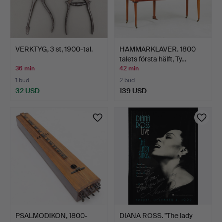
VERKTYG, 3 st, 1900-tal.
HAMMARKLAVER. 1800
talets första hälft, Ty…
36 min
42 min
1 bud
2 bud
32 USD
139 USD
PSALMODIKON, 1800-
DIANA ROSS. "The lady