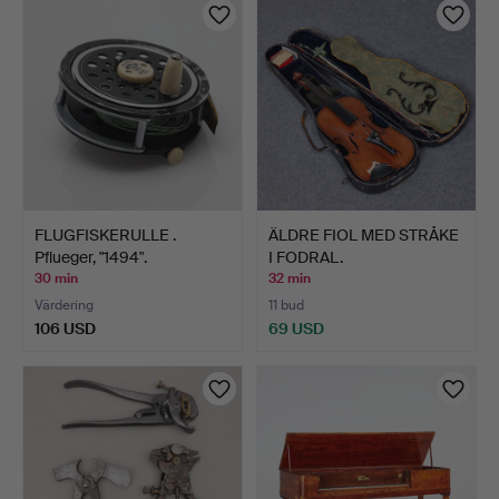
FLUGFISKERULLE .
ÄLDRE FIOL MED STRÅKE
Pflueger, "1494".
I FODRAL.
30 min
32 min
Värdering
11 bud
106 USD
69 USD