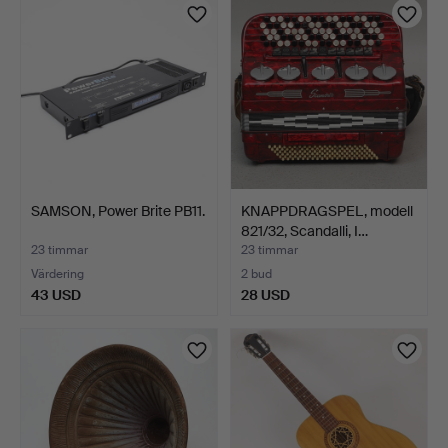
SAMSON, Power Brite PB11.
KNAPPDRAGSPEL, modell
821/32, Scandalli, I…
23 timmar
23 timmar
Värdering
2 bud
43 USD
28 USD