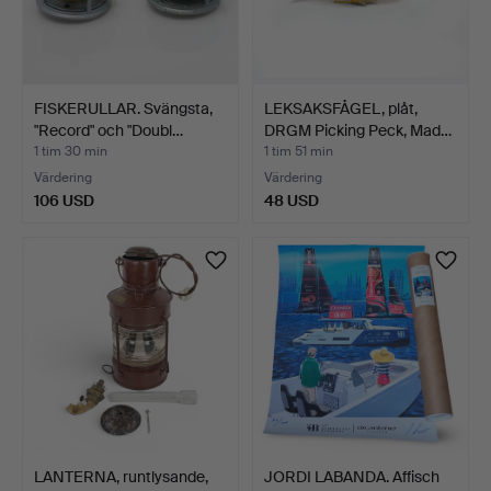
FISKERULLAR. Svängsta,
LEKSAKSFÅGEL, plåt,
"Record" och "Doubl…
DRGM Picking Peck, Mad…
1 tim 30 min
1 tim 51 min
Värdering
Värdering
106 USD
48 USD
LANTERNA, runtlysande,
JORDI LABANDA. Affisch