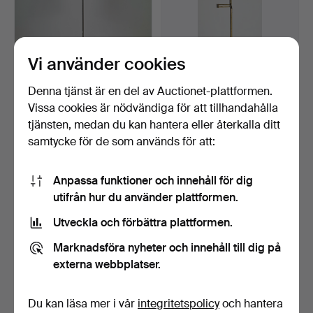
Vi använder cookies
Denna tjänst är en del av Auctionet-plattformen.
Vissa cookies är nödvändiga för att tillhandahålla
GOLVLAMPA, metall,
GOLVLAMPA, mässing,
modell 1831, ASEA-Skani…
1900-talets andra hälf…
tjänsten, medan du kan hantera eller återkalla ditt
4 dagar
5 dagar
samtycke för de som används för att:
Värdering
1 bud
53 USD
32 USD
Anpassa funktioner och innehåll för dig
utifrån hur du använder plattformen.
Utveckla och förbättra plattformen.
Marknadsföra nyheter och innehåll till dig på
externa webbplatser.
Du kan läsa mer i vår
integritetspolicy
och hantera