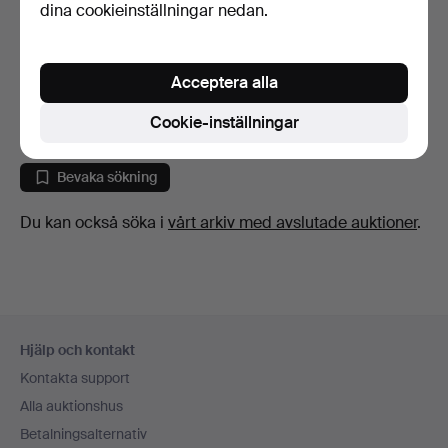
dina cookieinställningar nedan.
GOLVLAMPA, mässing,
GOLVLAMPA, mässing,
IKEA.
Solbergs Fabrikker, 19…
Acceptera alla
6 dagar
7 dagar
Värdering
Värdering
Cookie-inställningar
53 USD
53 USD
Bevaka sökning
Du kan också söka i
vårt arkiv med avslutade auktioner
.
Sidfotsnavigation
Hjälp och kontakt
Kontakta support
Alla auktionshus
Betalningsalternativ