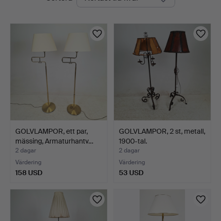
auktioner
Ek
GOLVLAMPOR, ett par,
GOLVLAMPOR, 2 st, metall,
mässing, Armaturhantv…
1900-tal.
2 dagar
2 dagar
Värdering
Värdering
158 USD
53 USD