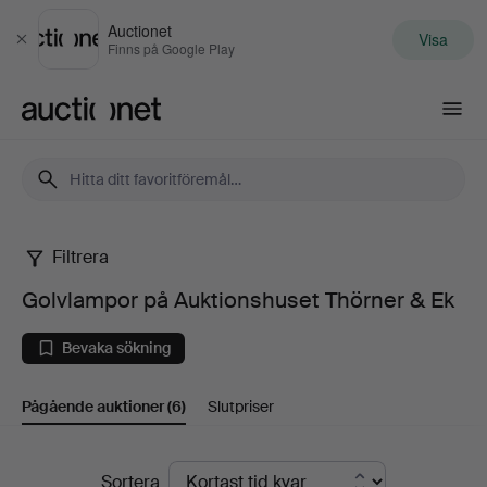
Auctionet
Visa
Stäng
Finns på Google Play
Auctionet.com
Filtrera
Golvlampor
Golvlampor på Auktionshuset Thörner & Ek
på
Bevaka sökning
Auktionshuset
Pågående auktioner
(6)
Slutpriser
Thörner
&
Pågående
Sortera