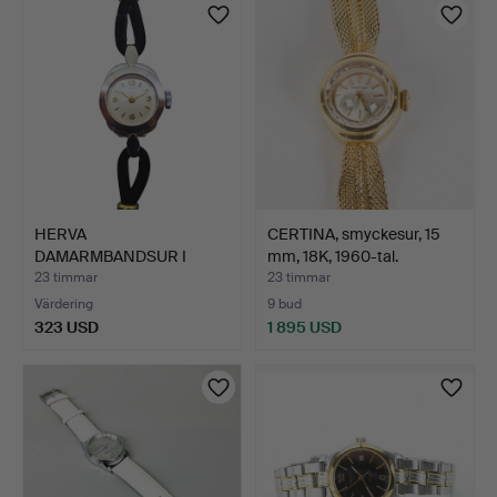
HERVA
CERTINA, smyckesur, 15
DAMARMBANDSUR I
mm, 18K, 1960-tal.
NICKEL-VITT GULDLEGE…
23 timmar
23 timmar
Värdering
9 bud
323 USD
1 895 USD