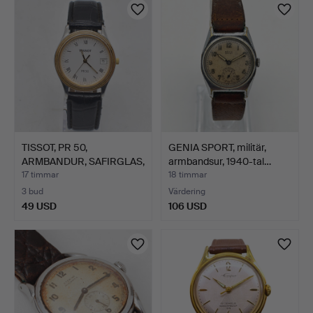
TISSOT, PR 50,
GENIA SPORT, militär,
ARMBANDUR, SAFIRGLAS,
armbandsur, 1940-tal…
DAYDA…
17 timmar
18 timmar
3 bud
Värdering
49 USD
106 USD