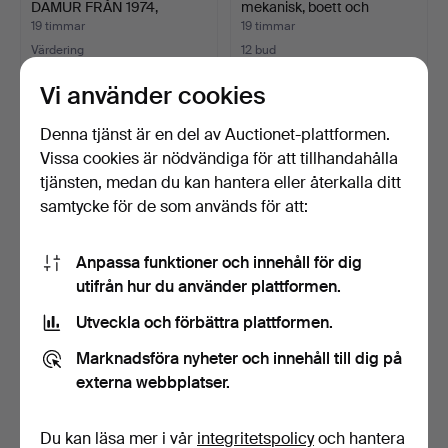
DAMUR FRÅN 1974,
mekanisk, boett och
CHAMPA…
armband…
19 timmar
19 timmar
Värdering
12 bud
93 USD
1 844 USD
Vi använder cookies
Denna tjänst är en del av Auctionet-plattformen.
Vissa cookies är nödvändiga för att tillhandahålla
tjänsten, medan du kan hantera eller återkalla ditt
samtycke för de som används för att:
Anpassa funktioner och innehåll för dig
utifrån hur du använder plattformen.
Utveckla och förbättra plattformen.
OMEGA, Seamaster,
LANCO, armbandsur, 1970-
armbandsur, 37mm, stål.
tal, automatic, gu…
Marknadsföra nyheter och innehåll till dig på
20 timmar
20 timmar
externa webbplatser.
10 bud
Värdering
110 USD
85 USD
Du kan läsa mer i vår
integritetspolicy
och hantera