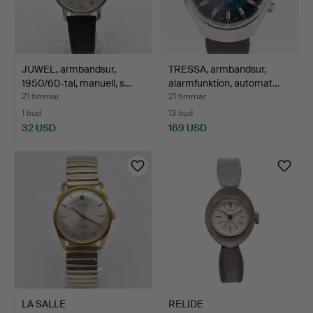
JUWEL, armbandsur,
TRESSA, armbandsur,
1950/60-tal, manuell, s…
alarmfunktion, automat…
21 timmar
21 timmar
1 bud
13 bud
32 USD
169 USD
LA SALLE
RELIDE