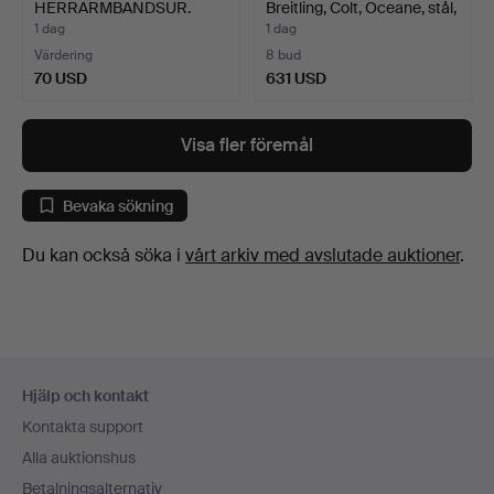
HERRARMBANDSUR.
Breitling, Colt, Oceane, stål,
…
1 dag
1 dag
Värdering
8 bud
70 USD
631 USD
Utvalt
föremål
Visa fler föremål
Bevaka sökning
Du kan också söka i
vårt arkiv med avslutade auktioner
.
Sidfotsnavigation
Hjälp och kontakt
Kontakta support
Alla auktionshus
Betalningsalternativ