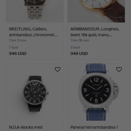
BREITLING, Callisto,
ARMBANDSUR, Longines,
armbandsur, chronomet…
boett 18k guld, manu…
1 tim 3 min
1 tim 18 min
7 bud
3 bud
946 USD
946 USD
N.O.A-klocka med
Panerai herrarmbandsur i