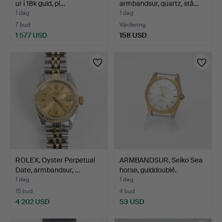
ur i 18k guld, pl…
armbandsur, quartz, stå…
1 dag
1 dag
7 bud
Värdering
1 577 USD
158 USD
ROLEX, Oyster Perpetual
ARMBANDSUR, Seiko Sea
Date, armbandsur, …
horse, gulddoublé.
1 dag
1 dag
15 bud
4 bud
4 202 USD
53 USD