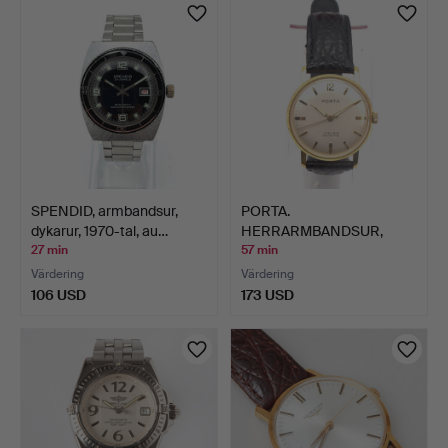
SPENDID, armbandsur,
PORTA.
dykarur, 1970-tal, au…
HERRARMBANDSUR,
„HANOMAG-EHRUNG“, 1…
27 min
57 min
Värdering
Värdering
106 USD
173 USD