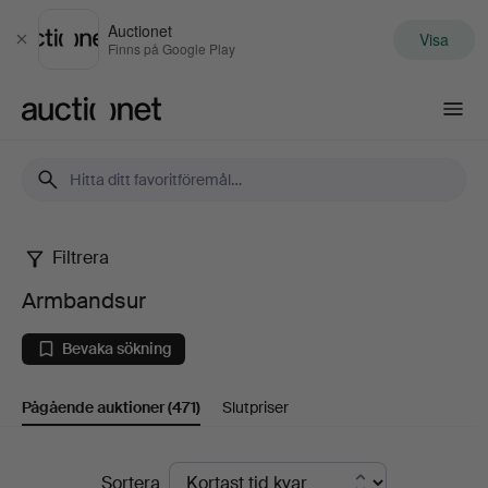
Auctionet
Visa
Stäng
Finns på Google Play
Auctionet.com
Filtrera
Armbandsur
Armbandsur
Bevaka sökning
Pågående auktioner
(471)
Slutpriser
Pågående
Sortera