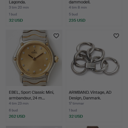
Lagonda.
dammodell.
3 tim 20 min
4 tim 8 min
1 bud
5 bud
32 USD
235 USD
EBEL, Sport Classic Mini,
ARMBAND. Vintage, AD
armbandsur, 24 m…
Design, Danmark.
4 tim 23 min
17 timmar
6 bud
1 bud
262 USD
32 USD