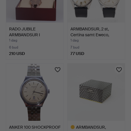
RADO JUBILE
ARMBANDSUR, 2 st,
ARMBANDSUR I
Certina samt Eweco,
VOLFRAM.
manu…
1 dag
1 dag
6 bud
7 bud
210 USD
77 USD
ANKER 100 SHOCKPROOF
ARMBANDSUR,