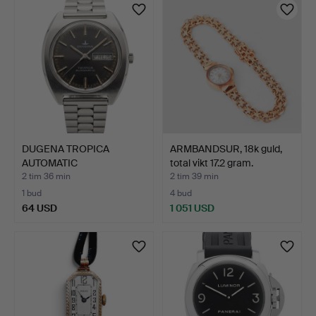
DUGENA TROPICA
ARMBANDSUR, 18k guld,
AUTOMATIC
total vikt 17.2 gram.
ARMBANDSUR MED DA…
2 tim 36 min
2 tim 39 min
1 bud
4 bud
64 USD
1 051 USD