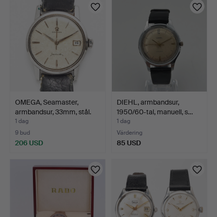
OMEGA, Seamaster,
DIEHL, armbandsur,
armbandsur, 33mm, stål.
1950/60-tal, manuell, s…
1 dag
1 dag
9 bud
Värdering
206 USD
85 USD