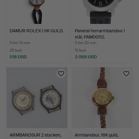
DAMUR ROLEX I 9K GULD.
Panerai herrarmbandsur i
stål, PAM00112.
3 tim 13 min
3 tim 20 min
25 bud
12 bud
518 USD
3 068 USD
ARMBANDSUR 2 stycken,
Armbandsur, 18K guld,