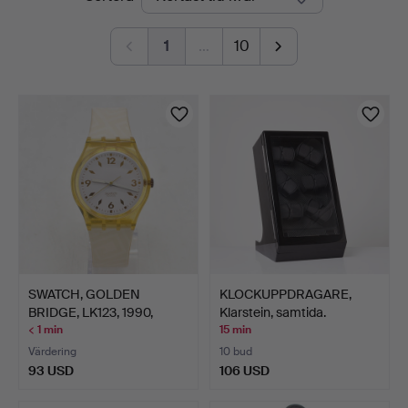
auktioner
1
…
10
SWATCH, GOLDEN
KLOCKUPPDRAGARE,
BRIDGE, LK123, 1990,
Klarstein, samtida.
KVARTS…
< 1 min
15 min
Värdering
10 bud
93 USD
106 USD