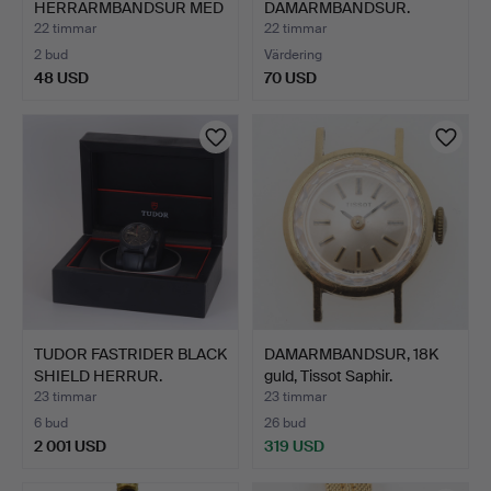
HERRARMBANDSUR MED
DAMARMBANDSUR.
MANUELLT UPPDR…
22 timmar
22 timmar
2 bud
Värdering
48 USD
70 USD
TUDOR FASTRIDER BLACK
DAMARMBANDSUR, 18K
SHIELD HERRUR.
guld, Tissot Saphir.
23 timmar
23 timmar
6 bud
26 bud
2 001 USD
319 USD