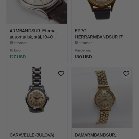
ARMBANDSUR, Eterna,
EPPO
automatisk, stål, 1940…
HERRARMBANDSUR 17
JEWELS SHOCKPROOF.
18 timmar
18 timmar
16 bud
Värdering
127 USD
150 USD
CARAVELLE (BULOVA)
DAMARMBANDSUR,