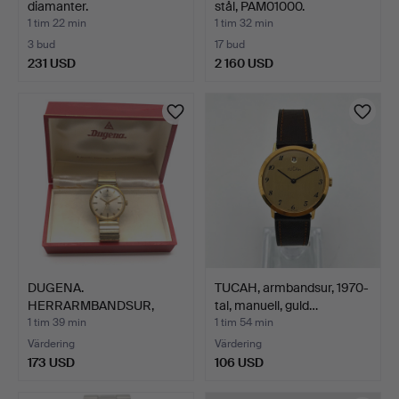
diamanter.
stål, PAM01000.
1 tim 22 min
1 tim 32 min
3 bud
17 bud
231 USD
2 160 USD
DUGENA.
TUCAH, armbandsur, 1970-
HERRARMBANDSUR,
tal, manuell, guld…
"TROPICA", MANUELL…
1 tim 39 min
1 tim 54 min
Värdering
Värdering
173 USD
106 USD