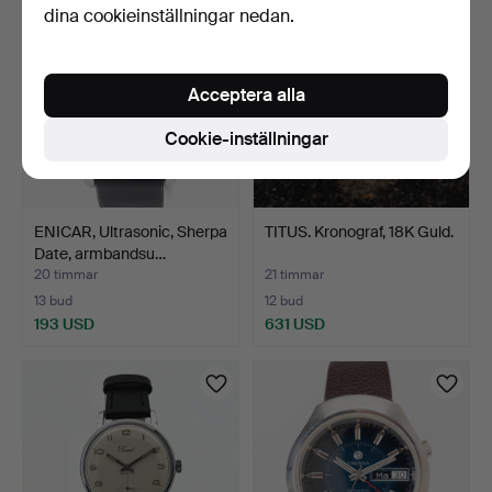
dina cookieinställningar nedan.
Acceptera alla
Cookie-inställningar
ENICAR, Ultrasonic, Sherpa
TITUS. Kronograf, 18K Guld.
Date, armbandsu…
20 timmar
21 timmar
13 bud
12 bud
193 USD
631 USD