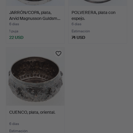
JARRÓN/COPA, plata,
POLVERERA, plata con
Arvid Magnusson Guldsm…
espejo.
6 días
6 días
1 puja
Estimación
22 USD
74 USD
CUENCO, plata, oriental.
6 días
Estimación