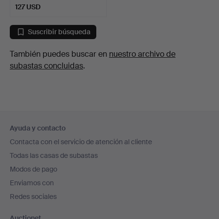
127 USD
Suscribir búsqueda
También puedes buscar en
nuestro archivo de
subastas concluidas
.
Navegación
Ayuda y contacto
en
Contacta con el servicio de atención al cliente
el
Todas las casas de subastas
pie
Modos de pago
de
Enviamos con
página
Redes sociales
Auctionet