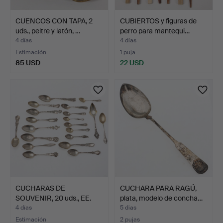
CUENCOS CON TAPA, 2
CUBIERTOS y figuras de
uds., peltre y latón, …
perro para mantequi…
4 días
4 días
Estimación
1 puja
85 USD
22 USD
CUCHARAS DE
CUCHARA PARA RAGÚ,
SOUVENIR, 20 uds., EE.
plata, modelo de concha…
UU., ma…
4 días
5 días
Estimación
2 pujas