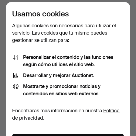
422 USD
106 USD
Usamos cookies
Algunas cookies son necesarias para utilizar el
servicio. Las cookies que tú mismo puedes
gestionar se utilizan para:
Personalizar el contenido y las funciones
según cómo utilices el sitio web.
Desarrollar y mejorar Auctionet.
CUBIERTOS, 36 piezas,
COPAS DE VINO, 10 uds.,
Mostrarte y promocionar noticias y
baquelita y acero in…
peltre, Gütgzinn, …
5 días
5 días
contenidos en sitios web externos.
1 puja
4 pujas
43 USD
37 USD
Encontrarás más información en nuestra
Política
de privacidad
.