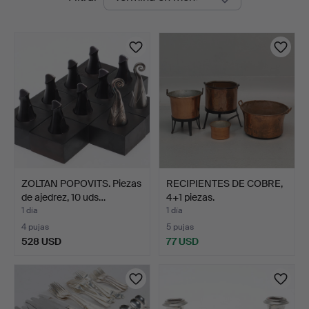
en
Auktioner
curso
ZOLTAN POPOVITS. Piezas
RECIPIENTES DE COBRE,
de ajedrez, 10 uds…
4+1 piezas.
1 día
1 día
4 pujas
5 pujas
528 USD
77 USD