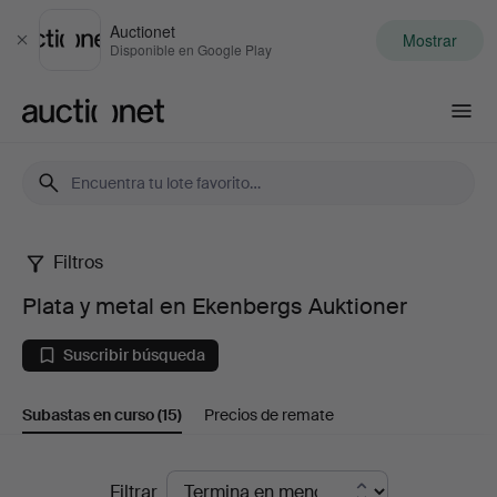
Auctionet
Mostrar
Cerrar
Disponible en Google Play
Auctionet.com
Filtros
Plata
Plata y metal en Ekenbergs Auktioner
y
Suscribir búsqueda
metal
Subastas en curso
(15)
Precios de remate
en
Ekenbergs
Subastas
Filtrar