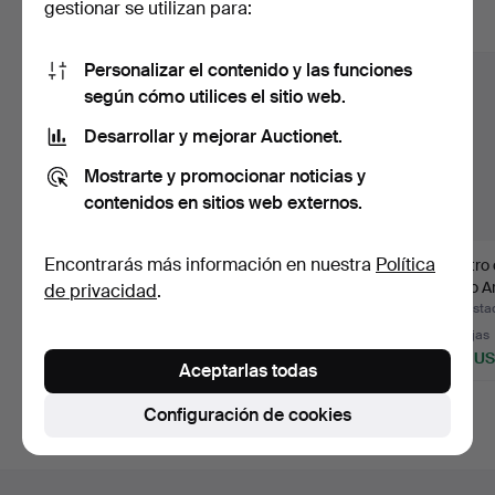
gestionar se utilizan para:
Mostrar todos los lotes
Personalizar el contenido y las funciones
según cómo utilices el sitio web.
Desarrollar y mejorar Auctionet.
Mostrarte y promocionar noticias y
contenidos en sitios web externos.
Encontrarás más información en nuestra
Política
MARIMEKKO, «Poppy»,
GRETA SKOGSTER-
Cuatro 
tela/cortina.
LEHTINEN. Tapiz,
estilo 
de privacidad
.
diseñado p…
«Ro…
Subastado 14 jun 2026
Subastado 24 may 2026
Subasta
43 pujas
24 pujas
31 pujas
696 USD
4.732 USD
638 U
Aceptarlas todas
Configuración de cookies
Navegación