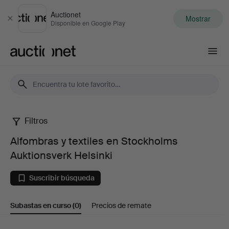
Auctionet
Mostrar
Cerrar
Disponible en Google Play
Auctionet.com
Filtros
Alfombras
Alfombras y textiles en Stockholms
y
Auktionsverk Helsinki
textiles
Suscribir búsqueda
en
Subastas en curso
(0)
Precios de remate
Stockholms