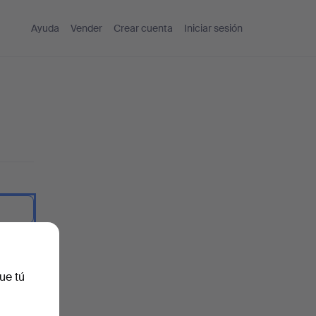
Ayuda
Vender
Crear cuenta
Iniciar sesión
traseña.
ue tú