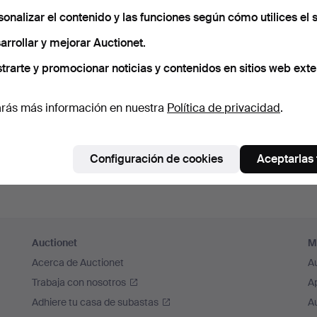
cuérdame
sonalizar el contenido y las funciones según cómo utilices el s
arrollar y mejorar Auctionet.
Iniciar sesión
trarte y promocionar noticias y contenidos en sitios web exte
o iniciar sesión a través de Facebook
rás más información en nuestra
Política de privacidad
.
Continuar con Facebook
Configuración de cookies
Aceptarlas
Auctionet
M
Acerca de Auctionet
A
Trabaja con nosotros
A
Adhiere tu casa de subastas
A