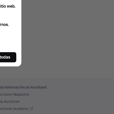
itio web.
rnos.
 todas
ás información de Auctionet
uctionet Magazine
pp Auctionet
uctionet Academy