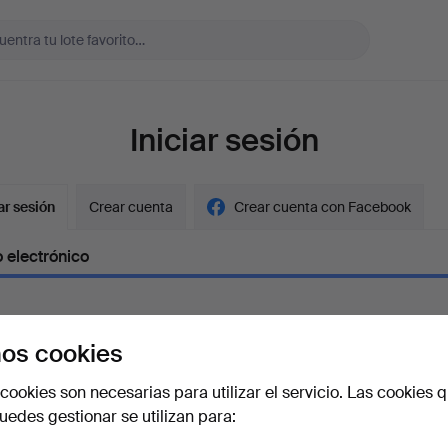
Iniciar sesión
ar sesión
Crear cuenta
Crear cuenta con Facebook
 electrónico
os cookies
aseña
Mostrar con
cookies son necesarias para utilizar el servicio. Las cookies q
edes gestionar se utilizan para:
vidado la contraseña?