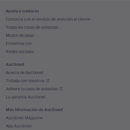
Navegación
Ayuda y contacto
en
Contacta con el servicio de atención al cliente
el
Todas las casas de subastas
pie
Modos de pago
de
Enviamos con
página
Redes sociales
Auctionet
Acerca de Auctionet
Trabaja con nosotros
Adhiere tu casa de subastas
La garantía Auctionet
Más información de Auctionet
Auctionet Magazine
App Auctionet