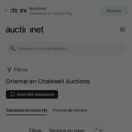
Auctionet
Mostrar
Cerrar
Disponible en Google Play
Auctionet.com
Filtros
Oriental
Oriental en Chalkwell Auctions
en
Suscribir búsqueda
Chalkwell
Subastas en curso
(4)
Precios de remate
Auctions
Subastas
Filtrar