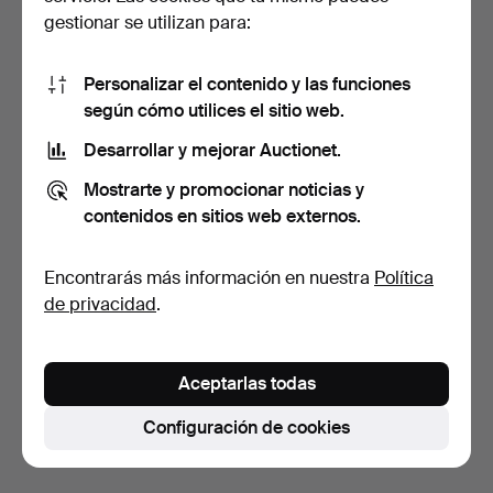
gestionar se utilizan para:
Personalizar el contenido y las funciones
según cómo utilices el sitio web.
Desarrollar y mejorar Auctionet.
PAREJA DE JARRONES
JARRONES DE
Mostrarte y promocionar noticias y
CHINOS CON
PORCELANA CHINA.
DECORACIÓN D…
5 días
5 días
contenidos en sitios web externos.
Estimación
Estimación
270 USD
202 USD
Encontrarás más información en nuestra
Política
de privacidad
.
Suscribir búsqueda
También puedes buscar en
nuestro archivo de
Aceptarlas todas
subastas concluidas
.
Configuración de cookies