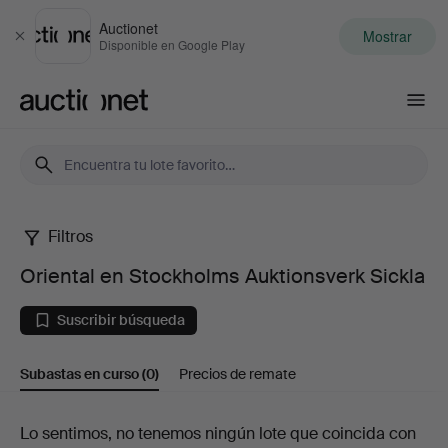
Auctionet
Mostrar
Cerrar
Disponible en Google Play
Auctionet.com
Filtros
Oriental
Oriental en Stockholms Auktionsverk Sickla
en
Suscribir búsqueda
Stockholms
Subastas en curso
(0)
Precios de remate
Auktionsverk
Sickla
Subastas
Lo sentimos, no tenemos ningún lote que coincida con