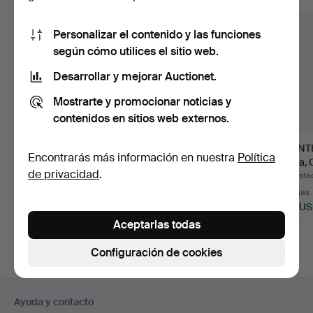
Personalizar el contenido y las funciones
según cómo utilices el sitio web.
Desarrollar y mejorar Auctionet.
Mostrarte y promocionar noticias y
contenidos en sitios web externos.
JARRÓN. Porcelana,
PLATOS. 3 uds.,
FUENTE
Encontrarás más información en nuestra
Política
China, siglo XIX, decor…
Porcelana, China,
China, 
de privacidad
.
Qianlong…
1…
Subastado 22 jul 2026
Subastado 22 jul 2026
Subastad
21 pujas
1 puja
12 pujas
285 USD
32 USD
233 U
Aceptarlas todas
Configuración de cookies
Navegación
Ayuda y contacto
en