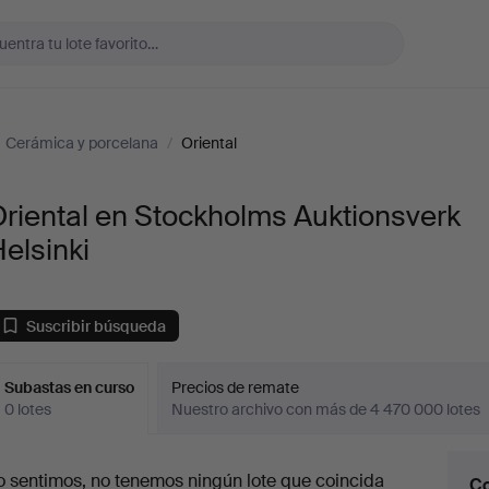
Cerámica y porcelana
/
Oriental
riental en Stockholms Auktionsverk
elsinki
Suscribir búsqueda
Subastas en curso
Precios de remate
0 lotes
Nuestro archivo con más de 4 470 000 lotes
ubastas
o sentimos, no tenemos ningún lote que coincida
Co