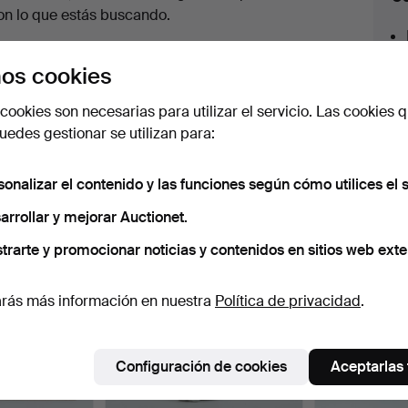
en
on lo que estás buscando.
urso
az clic en
Suscribir búsqueda
y recibirás un
os cookies
orreo tan pronto como dispongamos del lote.
cookies son necesarias para utilizar el servicio. Las cookies q
edes gestionar se utilizan para:
sonalizar el contenido y las funciones según cómo utilices el s
 nuestro archivo que coinciden con tu b
arrollar y mejorar Auctionet.
trarte y promocionar noticias y contenidos en sitios web exte
rás más información en nuestra
Política de privacidad
.
Configuración de cookies
Aceptarlas