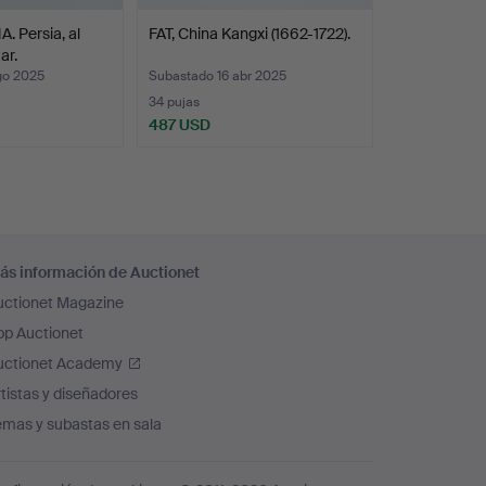
 Persia, al
FAT, China Kangxi (1662-1722).
ar.
go 2025
Subastado 16 abr 2025
34 pujas
487 USD
ás información de Auctionet
uctionet Magazine
pp Auctionet
uctionet Academy
tistas y diseñadores
emas y subastas en sala