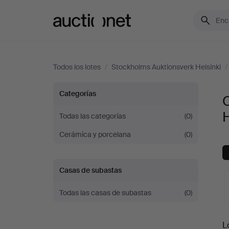
Auctionet.com
Todos los lotes
/
Stockholms Auktionsverk Helsinki
/
Oriental
Categorías
O
en
H
Todas las categorías
(0)
Cerámica y porcelana
(0)
Stockholms
Auktionsverk
Casas de subastas
Helsinki
Todas las casas de subastas
(0)
S
L