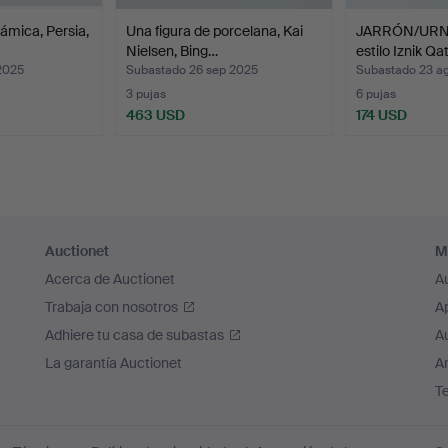
ámica, Persia,
Una figura de porcelana, Kai
JARRÓN/URNA.
Nielsen, Bing…
estilo Iznik Qat
2025
Subastado 26 sep 2025
Subastado 23 a
3 pujas
6 pujas
463 USD
174 USD
Auctionet
M
Acerca de Auctionet
A
Trabaja con nosotros
A
Adhiere tu casa de subastas
A
La garantía Auctionet
Ar
T