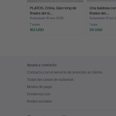
PLATOS. China, Qian long de
Una baldosa cer
finales del si…
finales del …
Subastado 16 ene 2026
Subastado 13 oct 
7 pujas
1 puja
162 USD
35 USD
Navegación
Ayuda y contacto
en
Contacta con el servicio de atención al cliente
el
Todas las casas de subastas
pie
Modos de pago
de
Enviamos con
página
Redes sociales