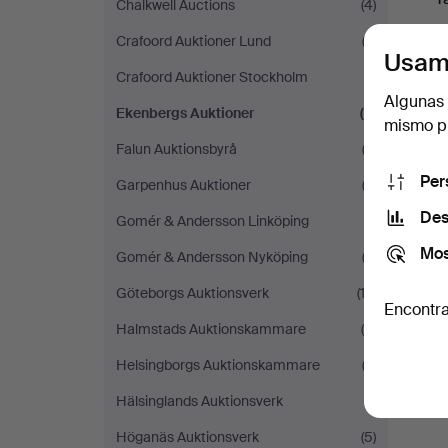
Chalkwell Auctions
(4)
Crafoord Auktioner Lund
(2)
Usam
Crafoord Auktioner Stockholm
(1)
Algunas 
Ekenbergs Auktioner
(2)
mismo pu
Falun Auktionsbyrå
(2)
Per
Garpenhus Auktioner
(2)
Des
Gomér & Andersson Linköping
(1)
Mos
Gomér & Andersson Nyköping
(2)
Göteborgs Auktionsverk
(13)
Encontra
Halmstads Auktionskammare
(6)
Helsingborgs Auktionskammare
(2)
Hälsinglands Auktionsverk
(1)
Höganäs Auktionsverk
(5)