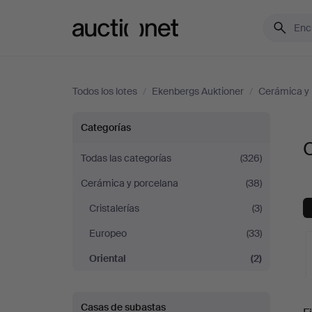
Auctionet.com
Todos los lotes
/
Ekenbergs Auktioner
/
Cerámica y 
Oriental
Categorías
O
en
Todas las categorías
(326)
Cerámica y porcelana
(38)
Ekenbergs
Cristalerías
(3)
Auktioner
Europeo
(33)
Oriental
(2)
S
Casas de subastas