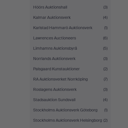
Höörs Auktionshall
(3)
Kalmar Auktionsverk
(4)
Karlstad Hammarö Auktionsverk
(1)
Lawrences Auctioneers
(6)
Limhamns Auktionsbyrå
(5)
Norrlands Auktionsverk
(3)
Palsgaard Kunstauktioner
(2)
RA Auktionsverket Norrköping
(7)
Roslagens Auktionsverk
(3)
Stadsauktion Sundsvall
(4)
Stockholms Auktionsverk Göteborg
(1)
Stockholms Auktionsverk Helsingborg
(2)