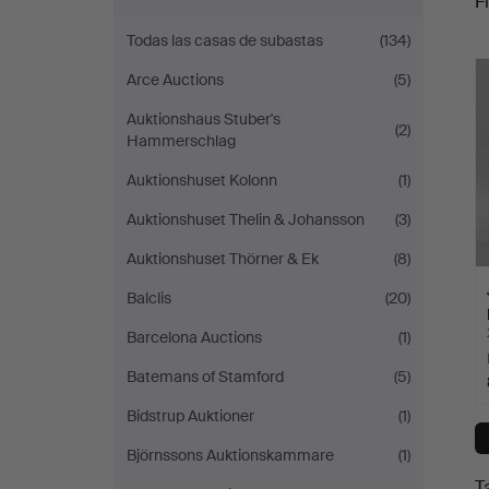
Fi
Todas las casas de subastas
(134)
c
Arce Auctions
(5)
Auktionshaus Stuber's
(2)
Hammerschlag
Auktionshuset Kolonn
(1)
Auktionshuset Thelin & Johansson
(3)
Auktionshuset Thörner & Ek
(8)
Balclis
(20)
Barcelona Auctions
(1)
Batemans of Stamford
(5)
Bidstrup Auktioner
(1)
Björnssons Auktionskammare
(1)
T