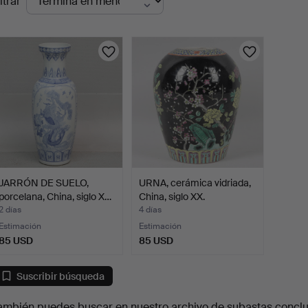
ltrar
en
urso
JARRÓN DE SUELO,
URNA, cerámica vidriada,
porcelana, China, siglo X…
China, siglo XX.
2 días
4 días
Estimación
Estimación
85 USD
85 USD
Suscribir búsqueda
ambién puedes buscar en
nuestro archivo de subastas concl