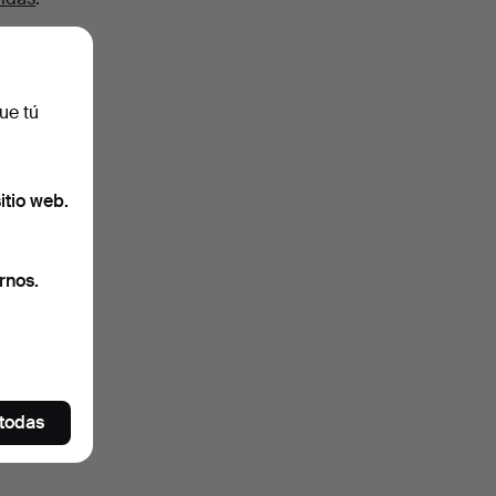
ue tú
itio web.
rnos.
 todas