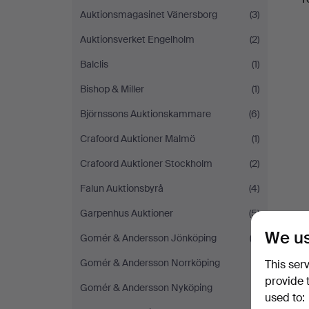
Auktionsmagasinet Vänersborg
(3)
Auktionsverket Engelholm
(2)
Balclis
(1)
Bishop & Miller
(1)
Björnssons Auktionskammare
(6)
Crafoord Auktioner Malmö
(1)
Crafoord Auktioner Stockholm
(2)
Falun Auktionsbyrå
(4)
Garpenhus Auktioner
(5)
We us
Gomér & Andersson Jönköping
(2)
Gomér & Andersson Norrköping
(1)
This ser
provide 
Gomér & Andersson Nyköping
(1)
used to: