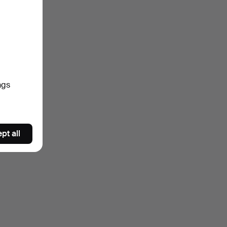
ngs
pt all