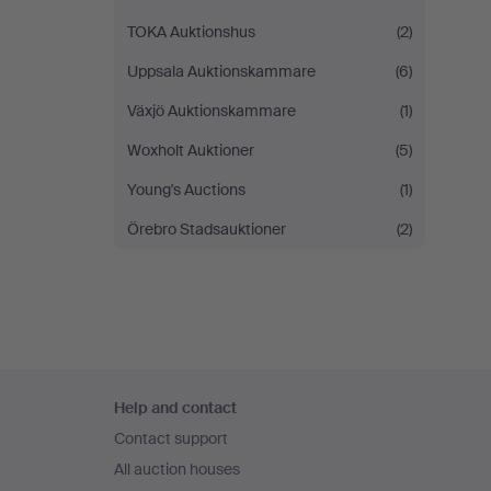
TOKA Auktionshus
(2)
Uppsala Auktionskammare
(6)
Växjö Auktionskammare
(1)
Woxholt Auktioner
(5)
Young's Auctions
(1)
Örebro Stadsauktioner
(2)
Footer
Help and contact
navigation
Contact support
All auction houses