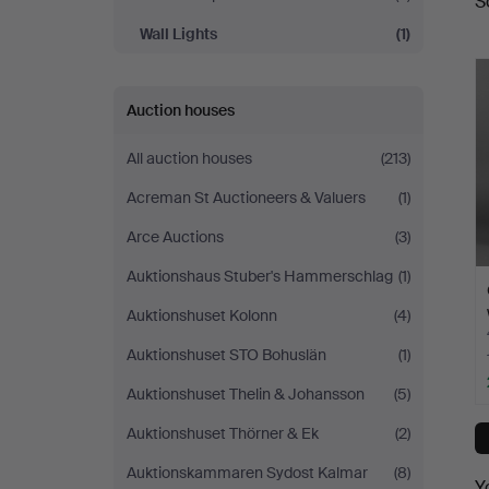
S
a
Wall Lights
(1)
Auction houses
All auction houses
(213)
Acreman St Auctioneers & Valuers
(1)
Arce Auctions
(3)
Auktionshaus Stuber's Hammerschlag
(1)
Auktionshuset Kolonn
(4)
Auktionshuset STO Bohuslän
(1)
Auktionshuset Thelin & Johansson
(5)
Auktionshuset Thörner & Ek
(2)
Auktionskammaren Sydost Kalmar
(8)
Y