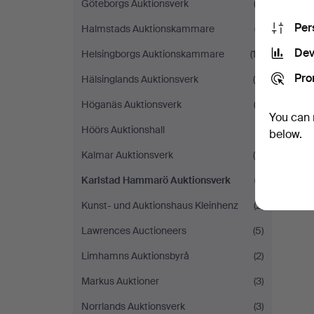
Göteborgs Auktionsverk
(2)
Per
Halmstads Auktionskammare
(7)
Dev
Helsingborgs Auktionskammare
(12)
Pro
Hälsinglands Auktionsverk
(4)
Höganäs Auktionsverk
(2)
You can 
Höörs Auktionshall
(1)
below.
Kalmar Auktionsverk
(4)
Karlstad Hammarö Auktionsverk
(1)
Kunst- und Auktionshaus Kleinhenz
(2)
Lawrences Auctioneers
(5)
Limhamns Auktionsbyrå
(2)
Markus Auktioner
(3)
Norrlands Auktionsverk
(3)