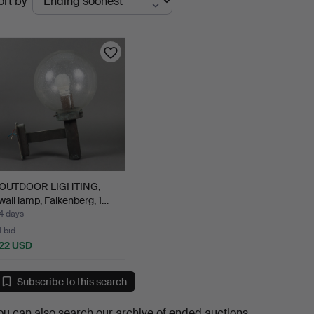
ort by
uctions
OUTDOOR LIGHTING,
wall lamp, Falkenberg, 1…
4 days
1 bid
22 USD
Subscribe to this search
ou can also search
our archive of ended auctions
.