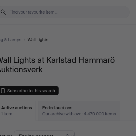
ing & Lamps
/
Wall Lights
all Lights at Karlstad Hammarö
Auktionsverk
Subscribe to this search
Active auctions
Ended auctions
1 item
Our archive with over 4 470 000 items
ctive