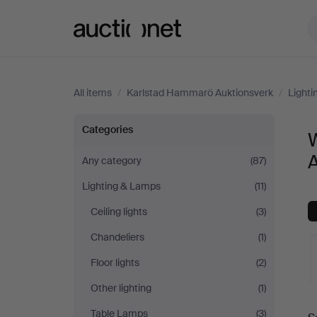
Auctionet.com
All items
/
Karlstad Hammarö Auktionsverk
/
Light
Wall
Categories
W
Lights
Any category
(87)
Lighting & Lamps
(11)
at
Ceiling lights
(3)
Karlstad
Chandeliers
(1)
Hammarö
Floor lights
(2)
Other lighting
(1)
Auktionsverk
A
Table Lamps
(3)