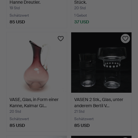
Hanne Dreutler.
Stück.
19 Std
20 Std
Schätzwert
1 Gebot
85 USD
37 USD
VASE, Glas, in Form einer
VASEN 2 Stk., Glas, unter
Kanne, Kalmar Gl…
anderem Bertil V…
20 Std
21 Std
Schätzwert
Schätzwert
85 USD
85 USD