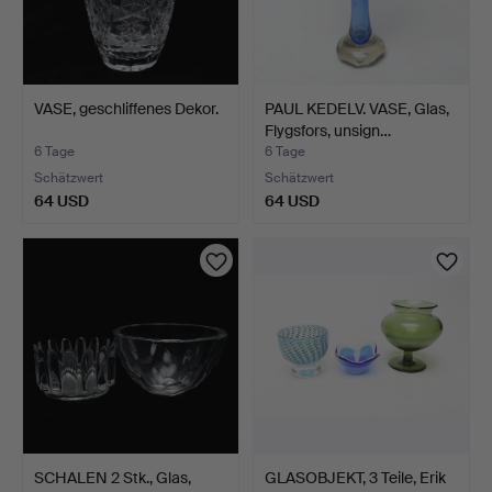
VASE, geschliffenes Dekor.
PAUL KEDELV. VASE, Glas,
Flygsfors, unsign…
6 Tage
6 Tage
Schätzwert
Schätzwert
64 USD
64 USD
SCHALEN 2 Stk., Glas,
GLASOBJEKT, 3 Teile, Erik