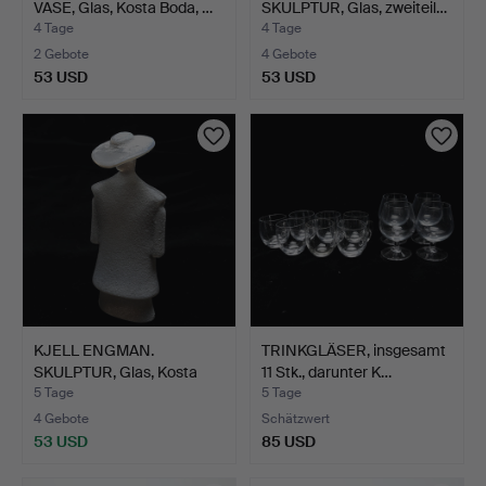
VASE, Glas, Kosta Boda, …
SKULPTUR, Glas, zweiteil…
4 Tage
4 Tage
2 Gebote
4 Gebote
53 USD
53 USD
Ausgewähltes
Objekt
KJELL ENGMAN.
TRINKGLÄSER, insgesamt
SKULPTUR, Glas, Kosta
11 Stk., darunter K…
Boda, …
5 Tage
5 Tage
4 Gebote
Schätzwert
53 USD
85 USD