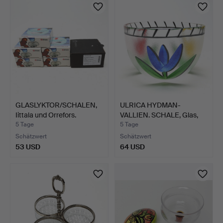
GLASLYKTOR/SCHALEN,
ULRICA HYDMAN-
Iittala und Orrefors.
VALLIEN. SCHALE, Glas,
Kosta…
5 Tage
5 Tage
Schätzwert
Schätzwert
53 USD
64 USD