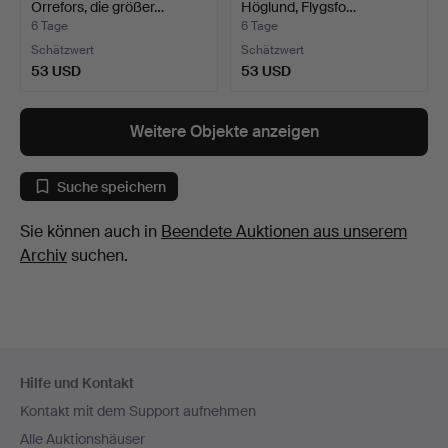
Orrefors, die größer…
Höglund, Flygsfo…
6 Tage
6 Tage
Schätzwert
Schätzwert
53 USD
53 USD
Weitere Objekte anzeigen
Suche speichern
Sie können auch in
Beendete Auktionen aus unserem
Archiv
suchen.
Fußzeilen-
Hilfe und Kontakt
Navigation
Kontakt mit dem Support aufnehmen
Alle Auktionshäuser