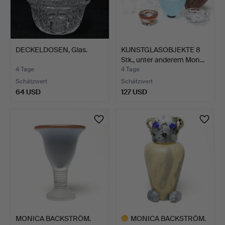
DECKELDOSEN, Glas.
KUNSTGLASOBJEKTE 8
Stk., unter anderem Mon…
4 Tage
4 Tage
Schätzwert
Schätzwert
64 USD
127 USD
MONICA BACKSTRÖM.
MONICA BACKSTRÖM.