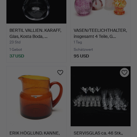
BERTIL VALLIEN. KARAFF,
VASEN/TEELICHTHALTER,
Glas, Kosta Boda, …
insgesamt 4 Teile, G…
23 Std
1 Tag
1 Gebot
Schätzwert
37 USD
95 USD
ERIK HÖGLUND. KANNE,
SERVISGLAS ca. 46 Stk.,