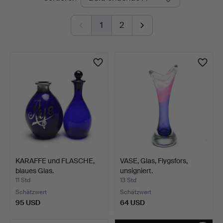
Auktionen
1
2
KARAFFE und FLASCHE,
VASE, Glas, Flygsfors,
blaues Glas.
unsigniert.
11 Std
13 Std
Schätzwert
Schätzwert
95 USD
64 USD