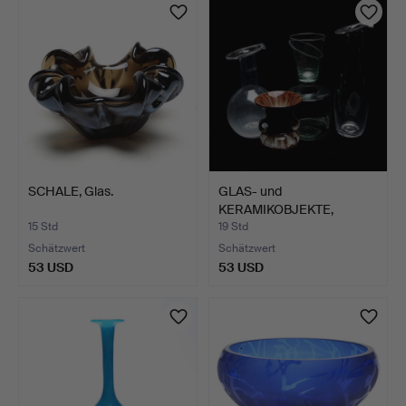
SCHALE, Glas.
GLAS- und
KERAMIKOBJEKTE,
insgesamt 4 Teil…
15 Std
19 Std
Schätzwert
Schätzwert
53 USD
53 USD