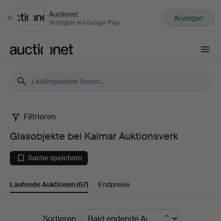
Auctionet
Anzeigen
Schließen
Verfügbar auf Google Play
Auctionet.com
Filtrieren
Glasobjekte
Glasobjekte bei Kalmar Auktionsverk
bei
Suche speichern
Kalmar
Laufende Auktionen
(67)
Endpreise
Auktionsverk
Laufende
Sortieren