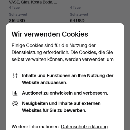
VASE, Glas, Kosta Boda, …
4 Tage
4 Tage
Schätzwert
Schätzwert
316 USD
64 USD
Wir verwenden Cookies
Einige Cookies sind für die Nutzung der
Dienstleistung erforderlich. Die Cookies, die Sie
selbst verwalten können, werden verwendet, um:
Inhalte und Funktionen an Ihre Nutzung der
Website anzupassen.
Auctionet zu entwickeln und verbessern.
POKALER/HYAZINTHVASE
GLASOBJEKTE, 3 Stk.
N, 2 St., wahrscheinli…
Kosta und Boda.
Neuigkeiten und Inhalte auf externen
4 Tage
4 Tage
Websites für Sie zu bewerben.
Schätzwert
Schätzwert
95 USD
95 USD
Weitere Informationen:
Datenschutzerklärung