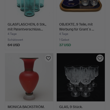
GLASFLASCHEN, 6 Stk.,
OBJEKTE, 9 Teile, mit
mit Patentverschlüss…
Werbung für Grant´s …
4 Tage
4 Tage
Schätzwert
1 Gebot
64 USD
37 USD
MONICA BACKSTRÖM.
GLAS, 9 Stück.